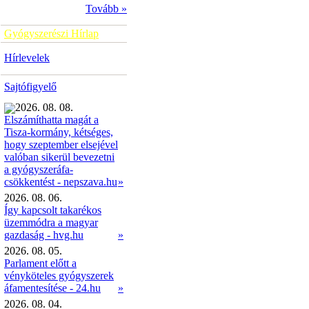
Tovább »
Gyógyszerészi Hírlap
Hírlevelek
Sajtófigyelő
2026. 08. 08.
Elszámíthatta magát a
Tisza-kormány, kétséges,
hogy szeptember elsejével
valóban sikerül bevezetni
a gyógyszeráfa-
»
csökkentést - nepszava.hu
2026. 08. 06.
Így kapcsolt takarékos
üzemmódra a magyar
gazdaság - hvg.hu
»
2026. 08. 05.
Parlament előtt a
vényköteles gyógyszerek
áfamentesítése - 24.hu
»
2026. 08. 04.