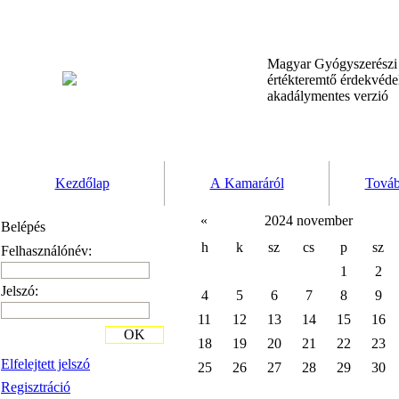
Magyar Gyógyszerész
értékteremtő érdekvéd
akadálymentes verzió
Kezdőlap
A Kamaráról
Továb
«
2024 november
Belépés
h
k
sz
cs
p
sz
Felhasználónév:
1
2
Jelszó:
4
5
6
7
8
9
11
12
13
14
15
16
OK
18
19
20
21
22
23
Elfelejtett jelszó
25
26
27
28
29
30
Regisztráció