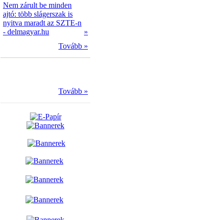
Nem zárult be minden
ajtó: több slágerszak is
nyitva maradt az SZTE-n
- delmagyar.hu
»
Tovább »
Tovább »