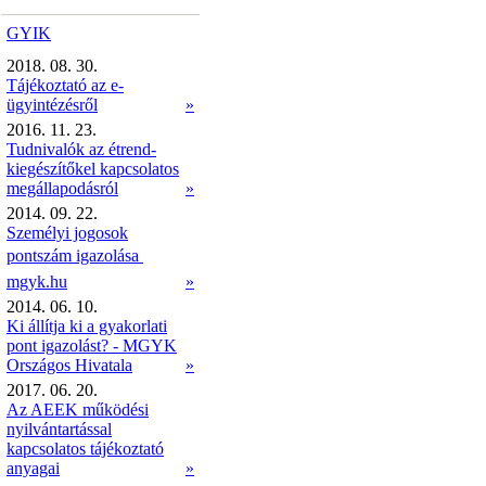
GYIK
2018. 08. 30.
Tájékoztató az e-
ügyintézésről
»
2016. 11. 23.
Tudnivalók az étrend-
kiegészítőkel kapcsolatos
megállapodásról
»
2014. 09. 22.
Személyi jogosok
pontszám igazolása 
mgyk.hu
»
2014. 06. 10.
Ki állítja ki a gyakorlati
pont igazolást? - MGYK
Országos Hivatala
»
2017. 06. 20.
Az AEEK működési
nyilvántartással
kapcsolatos tájékoztató
anyagai
»