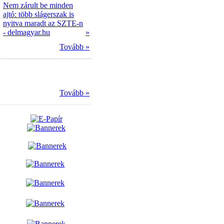
Nem zárult be minden
ajtó: több slágerszak is
nyitva maradt az SZTE-n
- delmagyar.hu
»
Tovább »
Tovább »