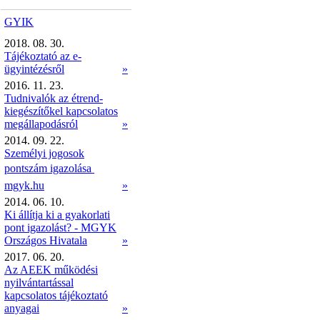
GYIK
2018. 08. 30.
Tájékoztató az e-
ügyintézésről
»
2016. 11. 23.
Tudnivalók az étrend-
kiegészítőkel kapcsolatos
megállapodásról
»
2014. 09. 22.
Személyi jogosok
pontszám igazolása 
mgyk.hu
»
2014. 06. 10.
Ki állítja ki a gyakorlati
pont igazolást? - MGYK
Országos Hivatala
»
2017. 06. 20.
Az AEEK működési
nyilvántartással
kapcsolatos tájékoztató
anyagai
»