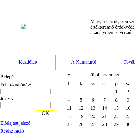
Magyar Gyógyszerész
értékteremtő érdekvéd
akadálymentes verzió
Kezdőlap
A Kamaráról
Továb
«
2024 november
Belépés
h
k
sz
cs
p
sz
Felhasználónév:
1
2
Jelszó:
4
5
6
7
8
9
11
12
13
14
15
16
OK
18
19
20
21
22
23
Elfelejtett jelszó
25
26
27
28
29
30
Regisztráció