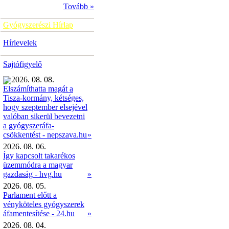
Tovább »
Gyógyszerészi Hírlap
Hírlevelek
Sajtófigyelő
2026. 08. 08.
Elszámíthatta magát a
Tisza-kormány, kétséges,
hogy szeptember elsejével
valóban sikerül bevezetni
a gyógyszeráfa-
»
csökkentést - nepszava.hu
2026. 08. 06.
Így kapcsolt takarékos
üzemmódra a magyar
gazdaság - hvg.hu
»
2026. 08. 05.
Parlament előtt a
vényköteles gyógyszerek
áfamentesítése - 24.hu
»
2026. 08. 04.