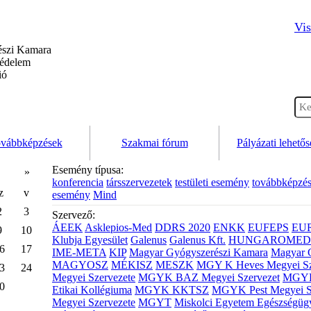
Vis
szi Kamara
védelem
ió
vábbképzések
Szakmai fórum
Pályázati lehető
Esemény típusa:
»
konferencia
társszervezetek
testületi esemény
továbbképzé
z
v
esemény
Mind
2
3
Szervező:
ÁEEK
Asklepios-Med
DDRS 2020
ENKK
EUFEPS
EU
9
10
Klubja Egyesület
Galenus
Galenus Kft.
HUNGAROMED 
6
17
IME-META
KIP
Magyar Gyógyszerészi Kamara
Magyar 
MAGYOSZ
MÉKISZ
MESZK
MGY K Heves Megyei Sz
3
24
Megyei Szervezete
MGYK BAZ Megyei Szervezet
MGYK 
0
Etikai Kollégiuma
MGYK KKTSZ
MGYK Pest Megyei S
Megyei Szervezete
MGYT
Miskolci Egyetem Egészségüg