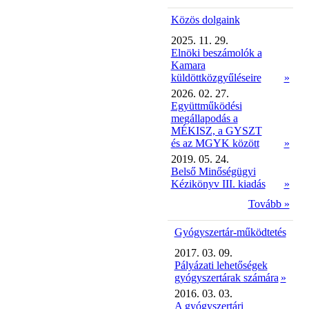
Közös dolgaink
2025. 11. 29.
Elnöki beszámolók a
Kamara
küldöttközgyűléseire
»
2026. 02. 27.
Együttműködési
megállapodás a
MÉKISZ, a GYSZT
és az MGYK között
»
2019. 05. 24.
Belső Minőségügyi
Kézikönyv III. kiadás
»
Tovább »
Gyógyszertár-működtetés
2017. 03. 09.
Pályázati lehetőségek
gyógyszertárak számára
»
2016. 03. 03.
A gyógyszertári