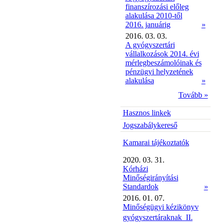
finanszírozási előleg
alakulása 2010-től
2016. januárig
»
2016. 03. 03.
A gyógyszertári
vállalkozások 2014. évi
mérlegbeszámolóinak és
pénzügyi helyzetének
alakulása
»
Tovább »
Hasznos linkek
Jogszabálykereső
Kamarai tájékoztatók
2020. 03. 31.
Kórházi
Minőségirányítási
Standardok
»
2016. 01. 07.
Minőségügyi kézikönyv
gyógyszertáraknak  II.