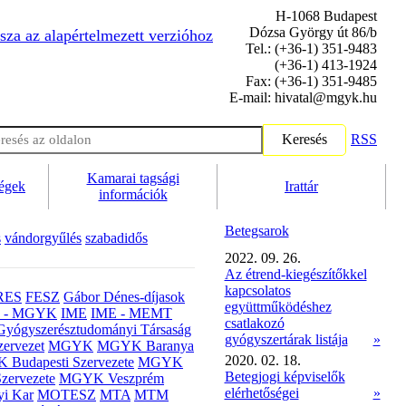
H-1068 Budapest
Dózsa György út 86/b
sza az alapértelmezett verzióhoz
Tel.: (+36-1) 351-9483
(+36-1) 413-1924
Fax: (+36-1) 351-9485
E-mail: hivatal@mgyk.hu
Keresés
RSS
Kamarai tagsági
ségek
Irattár
információk
Betegsarok
s
vándorgyűlés
szabadidős
2022. 09. 26.
Az étrend-kiegészítőkkel
kapcsolatos
RES
FESZ
Gábor Dénes-díjasok
együttműködéshez
- MGYK
IME
IME - MEMT
csatlakozó
Gyógyszerésztudományi Társaság
gyógyszertárak listája
»
ervezet
MGYK
MGYK Baranya
2020. 02. 18.
Budapesti Szervezete
MGYK
Betegjogi képviselők
zervezete
MGYK Veszprém
elérhetőségei
»
yi Kar
MOTESZ
MTA
MTM