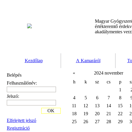
Magyar Gyógyszeré
értékteremtő érdek
akadálymentes verz
Kezdőlap
A Kamaráról
To
«
2024 november
Belépés
h
k
sz
cs
p
s
Felhasználónév:
1
Jelszó:
4
5
6
7
8
11
12
13
14
15
1
OK
18
19
20
21
22
2
Elfelejtett jelszó
25
26
27
28
29
3
Regisztráció