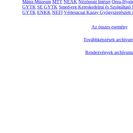
Mátra Múzeum
MTT
NEAK
Nézőpont Intézet
Orea-Hygie
GYTK
SE GYTK
Smed-erg Kereskedelmi és Szolgáltató 
GYTK
ENKK
NEFI
Vértesacsai Kazay Gyógyszerészeti 
Az összes esemény
Továbbképzések archívu
Rendezvények archívum