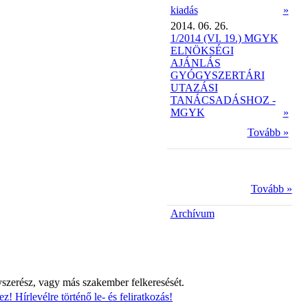
kiadás
»
2014. 06. 26.
1/2014 (VI. 19.) MGYK
ELNÖKSÉGI
AJÁNLÁS
GYÓGYSZERTÁRI
UTAZÁSI
TANÁCSADÁSHOZ -
MGYK
»
Tovább »
Tovább »
Archívum
yszerész, vagy más szakember felkeresését.
z! Hírlevélre történő le- és feliratkozás!