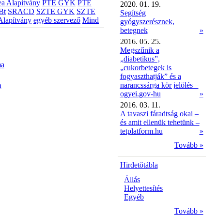
a Alapítvány
PTE GYK
PTE
2020. 01. 19.
Bt
SRACD
SZTE GYK
SZTE
Segítség
Alapítvány
egyéb szervező
Mind
gyógyszerésznek,
betegnek
»
2016. 05. 25.
Megszűnik a
„diabetikus”,
ma
„cukorbetegek is
fogyaszthatják” és a
narancssárga kör jelölés –
a
ogyei.gov-hu
»
2016. 03. 11.
A tavaszi fáradtság okai –
és amit ellenük tehetünk –
tetplatform.hu
»
Tovább »
Hirdetőtábla
Állás
Helyettesítés
Egyéb
Tovább »