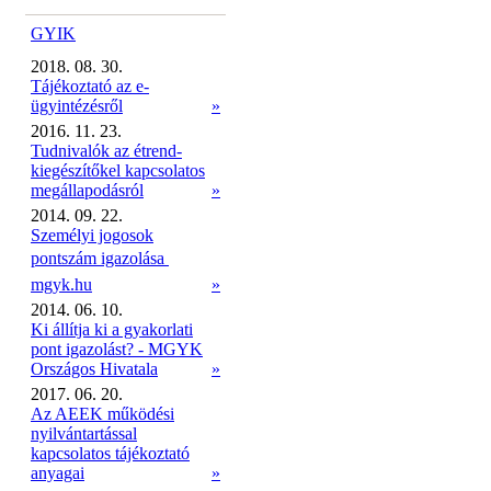
GYIK
2018. 08. 30.
Tájékoztató az e-
ügyintézésről
»
2016. 11. 23.
Tudnivalók az étrend-
kiegészítőkel kapcsolatos
megállapodásról
»
2014. 09. 22.
Személyi jogosok
pontszám igazolása 
mgyk.hu
»
2014. 06. 10.
Ki állítja ki a gyakorlati
pont igazolást? - MGYK
Országos Hivatala
»
2017. 06. 20.
Az AEEK működési
nyilvántartással
kapcsolatos tájékoztató
anyagai
»