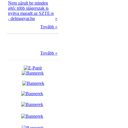
Nem zárult be minden
ajtó: több slágerszak is
nyitva maradt az SZTE-n
- delmagyar.hu
»
Tovább »
Tovább »