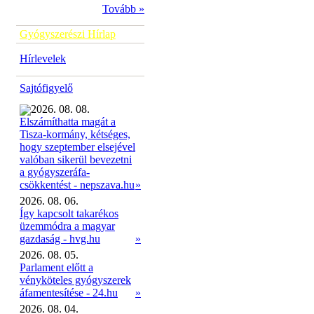
Tovább »
Gyógyszerészi Hírlap
Hírlevelek
Sajtófigyelő
2026. 08. 08.
Elszámíthatta magát a
Tisza-kormány, kétséges,
hogy szeptember elsejével
valóban sikerül bevezetni
a gyógyszeráfa-
»
csökkentést - nepszava.hu
2026. 08. 06.
Így kapcsolt takarékos
üzemmódra a magyar
gazdaság - hvg.hu
»
2026. 08. 05.
Parlament előtt a
vényköteles gyógyszerek
áfamentesítése - 24.hu
»
2026. 08. 04.