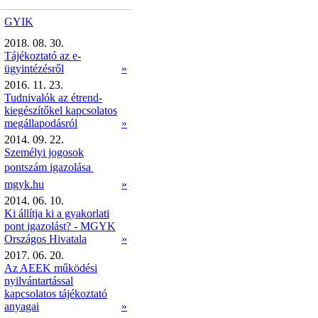
GYIK
2018. 08. 30.
Tájékoztató az e-
ügyintézésről
»
2016. 11. 23.
Tudnivalók az étrend-
kiegészítőkel kapcsolatos
megállapodásról
»
2014. 09. 22.
Személyi jogosok
pontszám igazolása 
mgyk.hu
»
2014. 06. 10.
Ki állítja ki a gyakorlati
pont igazolást? - MGYK
Országos Hivatala
»
2017. 06. 20.
Az AEEK működési
nyilvántartással
kapcsolatos tájékoztató
anyagai
»