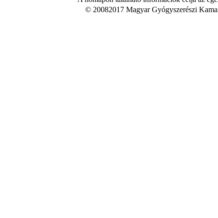
© 20082017 Magyar Gyógyszerészi Kamara