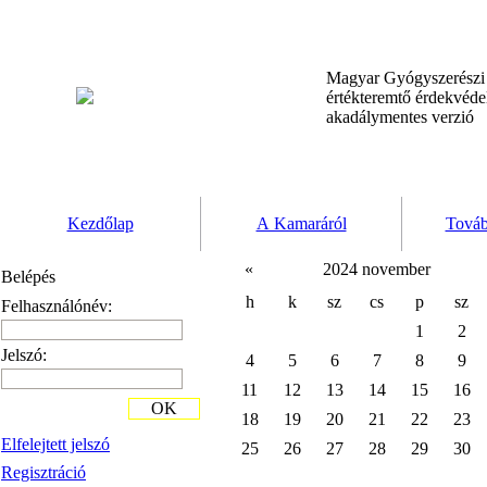
Magyar Gyógyszerész
értékteremtő érdekvéd
akadálymentes verzió
Kezdőlap
A Kamaráról
Továb
«
2024 november
Belépés
h
k
sz
cs
p
sz
Felhasználónév:
1
2
Jelszó:
4
5
6
7
8
9
11
12
13
14
15
16
OK
18
19
20
21
22
23
Elfelejtett jelszó
25
26
27
28
29
30
Regisztráció