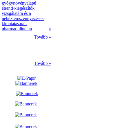
gyógynövényalapú
étrend-kiegészítők
vizsgálatára és a
nehézfémszennyezések
kimutatására -
pharmaonline.hu
»
Tovább »
Tovább »