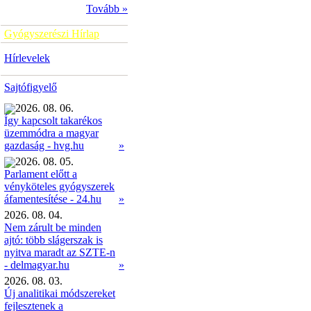
Tovább »
Gyógyszerészi Hírlap
Hírlevelek
Sajtófigyelő
2026. 08. 06.
Így kapcsolt takarékos
üzemmódra a magyar
»
gazdaság - hvg.hu
2026. 08. 05.
Parlament előtt a
vényköteles gyógyszerek
»
áfamentesítése - 24.hu
2026. 08. 04.
Nem zárult be minden
ajtó: több slágerszak is
nyitva maradt az SZTE-n
- delmagyar.hu
»
2026. 08. 03.
Új analitikai módszereket
fejlesztenek a