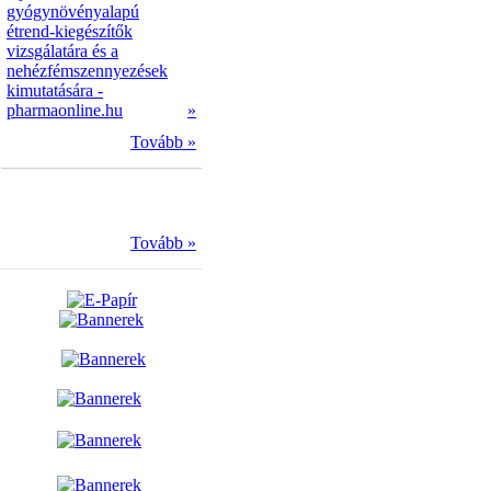
gyógynövényalapú
étrend-kiegészítők
vizsgálatára és a
nehézfémszennyezések
kimutatására -
pharmaonline.hu
»
Tovább »
Tovább »