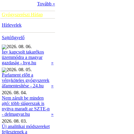
Tovább »
Gyógyszerészi Hírlap
Hírlevelek
Sajtófigyelő
2026. 08. 06.
Így kapcsolt takarékos
üzemmódra a magyar
»
gazdaság - hvg.hu
2026. 08. 05.
Parlament előtt a
vényköteles gyógyszerek
»
áfamentesítése - 24.hu
2026. 08. 04.
Nem zárult be minden
ajtó: több slágerszak is
nyitva maradt az SZTE-n
- delmagyar.hu
»
2026. 08. 03.
Új analitikai módszereket
fejlesztenek a