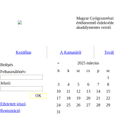
Magyar Gyógyszerész
értékteremtő érdekvéd
akadálymentes verzió
Kezdőlap
A Kamaráról
Továb
«
2025 március
Belépés
h
k
sz
cs
p
sz
Felhasználónév:
1
Jelszó:
3
4
5
6
7
8
10
11
12
13
14
15
OK
17
18
19
20
21
22
Elfelejtett jelszó
24
25
26
27
28
29
Regisztráció
31