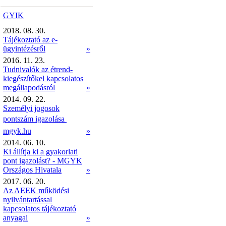
GYIK
2018. 08. 30.
Tájékoztató az e-
ügyintézésről
»
2016. 11. 23.
Tudnivalók az étrend-
kiegészítőkel kapcsolatos
megállapodásról
»
2014. 09. 22.
Személyi jogosok
pontszám igazolása 
mgyk.hu
»
2014. 06. 10.
Ki állítja ki a gyakorlati
pont igazolást? - MGYK
Országos Hivatala
»
2017. 06. 20.
Az AEEK működési
nyilvántartással
kapcsolatos tájékoztató
anyagai
»