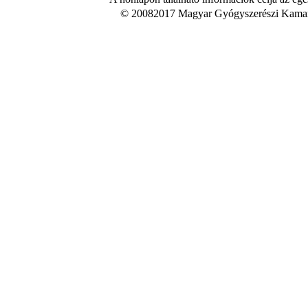
© 20082017 Magyar Gyógyszerészi Kamara