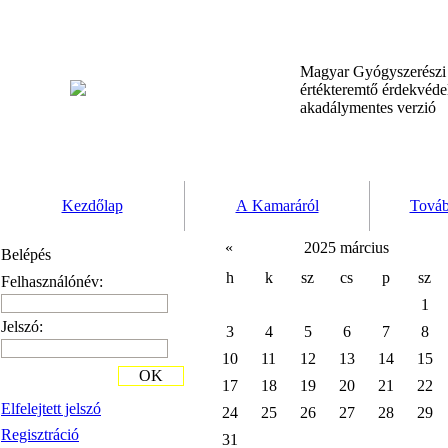
Magyar Gyógyszerész
értékteremtő érdekvéd
akadálymentes verzió
Kezdőlap
A Kamaráról
Továb
«
2025 március
Belépés
h
k
sz
cs
p
sz
Felhasználónév:
1
Jelszó:
3
4
5
6
7
8
10
11
12
13
14
15
OK
17
18
19
20
21
22
Elfelejtett jelszó
24
25
26
27
28
29
Regisztráció
31