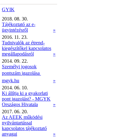
GYIK
2018. 08. 30.
Tájékoztató az e-
ügyintézésről
»
2016. 11. 23.
Tudnivalók az étrend-
kiegészítőkel kapcsolatos
megállapodásról
»
2014. 09. 22.
Személyi jogosok
pontszám igazolása 
mgyk.hu
»
2014. 06. 10.
Ki állítja ki a gyakorlati
pont igazolást? - MGYK
Országos Hivatala
»
2017. 06. 20.
Az AEEK működési
nyilvántartással
kapcsolatos tájékoztató
anyagai
»