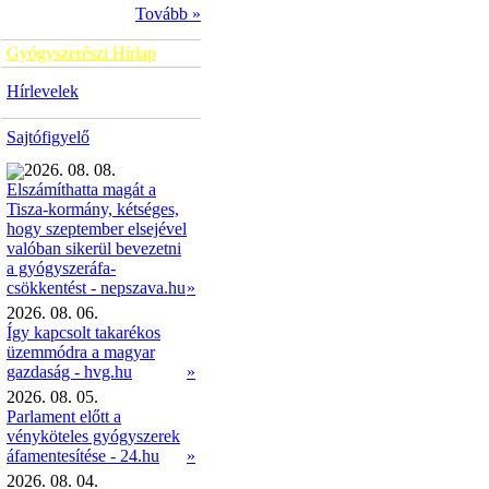
Tovább »
Gyógyszerészi Hírlap
Hírlevelek
Sajtófigyelő
2026. 08. 08.
Elszámíthatta magát a
Tisza-kormány, kétséges,
hogy szeptember elsejével
valóban sikerül bevezetni
a gyógyszeráfa-
»
csökkentést - nepszava.hu
2026. 08. 06.
Így kapcsolt takarékos
üzemmódra a magyar
gazdaság - hvg.hu
»
2026. 08. 05.
Parlament előtt a
vényköteles gyógyszerek
áfamentesítése - 24.hu
»
2026. 08. 04.