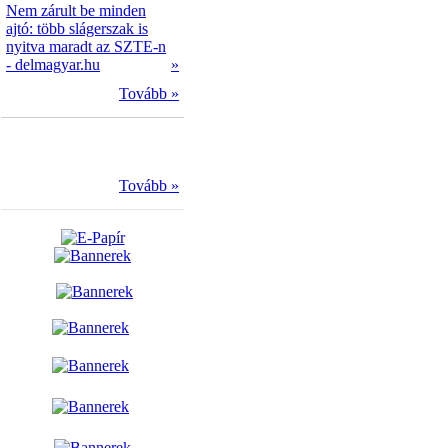
Nem zárult be minden
ajtó: több slágerszak is
nyitva maradt az SZTE-n
- delmagyar.hu
»
Tovább »
Tovább »