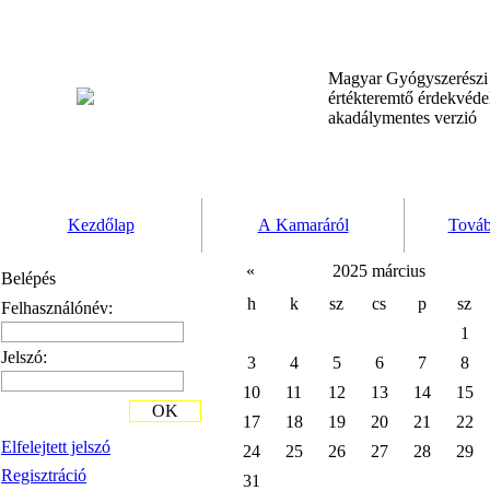
Magyar Gyógyszerész
értékteremtő érdekvéd
akadálymentes verzió
Kezdőlap
A Kamaráról
Továb
«
2025 március
Belépés
h
k
sz
cs
p
sz
Felhasználónév:
1
Jelszó:
3
4
5
6
7
8
10
11
12
13
14
15
OK
17
18
19
20
21
22
Elfelejtett jelszó
24
25
26
27
28
29
Regisztráció
31