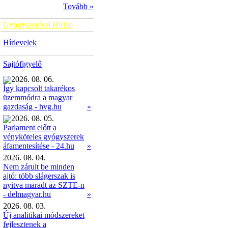
Tovább »
Gyógyszerészi Hírlap
Hírlevelek
Sajtófigyelő
2026. 08. 06.
Így kapcsolt takarékos
üzemmódra a magyar
»
gazdaság - hvg.hu
2026. 08. 05.
Parlament előtt a
vényköteles gyógyszerek
»
áfamentesítése - 24.hu
2026. 08. 04.
Nem zárult be minden
ajtó: több slágerszak is
nyitva maradt az SZTE-n
- delmagyar.hu
»
2026. 08. 03.
Új analitikai módszereket
fejlesztenek a