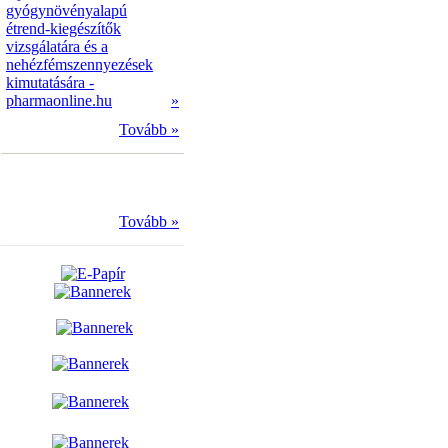
gyógynövényalapú
étrend-kiegészítők
vizsgálatára és a
nehézfémszennyezések
kimutatására -
pharmaonline.hu
»
Tovább »
Tovább »