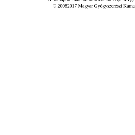
© 20082017 Magyar Gyógyszerészi Kamara