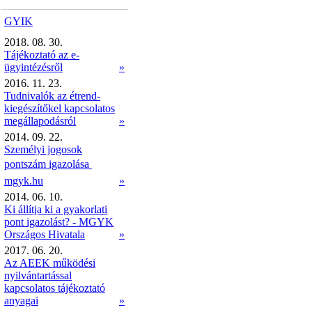
GYIK
2018. 08. 30.
Tájékoztató az e-
ügyintézésről
»
2016. 11. 23.
Tudnivalók az étrend-
kiegészítőkel kapcsolatos
megállapodásról
»
2014. 09. 22.
Személyi jogosok
pontszám igazolása 
mgyk.hu
»
2014. 06. 10.
Ki állítja ki a gyakorlati
pont igazolást? - MGYK
Országos Hivatala
»
2017. 06. 20.
Az AEEK működési
nyilvántartással
kapcsolatos tájékoztató
anyagai
»