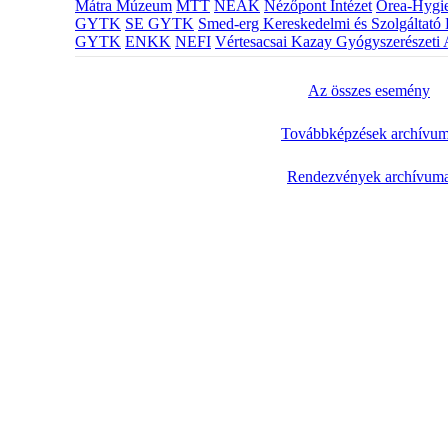
Mátra Múzeum
MTT
NEAK
Nézőpont Intézet
Orea-Hygie
GYTK
SE GYTK
Smed-erg Kereskedelmi és Szolgáltató 
GYTK
ENKK
NEFI
Vértesacsai Kazay Gyógyszerészeti 
Az összes esemény
Továbbképzések archívu
Rendezvények archívum