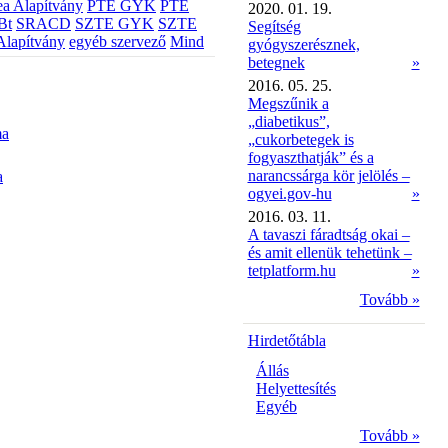
a Alapítvány
PTE GYK
PTE
2020. 01. 19.
Bt
SRACD
SZTE GYK
SZTE
Segítség
Alapítvány
egyéb szervező
Mind
gyógyszerésznek,
betegnek
»
2016. 05. 25.
Megszűnik a
„diabetikus”,
ma
„cukorbetegek is
fogyaszthatják” és a
narancssárga kör jelölés –
a
ogyei.gov-hu
»
2016. 03. 11.
A tavaszi fáradtság okai –
és amit ellenük tehetünk –
tetplatform.hu
»
Tovább »
Hirdetőtábla
Állás
Helyettesítés
Egyéb
Tovább »