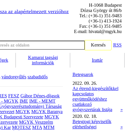
H-1068 Budapest
Dózsa György út 86/b
sza az alapértelmezett verzióhoz
Tel.: (+36-1) 351-9483
(+36-1) 413-1924
Fax: (+36-1) 351-9485
E-mail: hivatal@mgyk.hu
Keresés
RSS
Kamarai tagsági
ségek
Irattár
információk
Betegsarok
s
vándorgyűlés
szabadidős
2022. 09. 26.
Az étrend-kiegészítőkkel
kapcsolatos
RES
FESZ
Gábor Dénes-díjasok
együttműködéshez
- MGYK
IME
IME - MEMT
csatlakozó
Gyógyszerésztudományi Társaság
gyógyszertárak listája
»
ervezet
MGYK
MGYK Baranya
2020. 02. 18.
Budapesti Szervezete
MGYK
Betegjogi képviselők
zervezete
MGYK Veszprém
elérhetőségei
»
yi Kar
MOTESZ
MTA
MTM