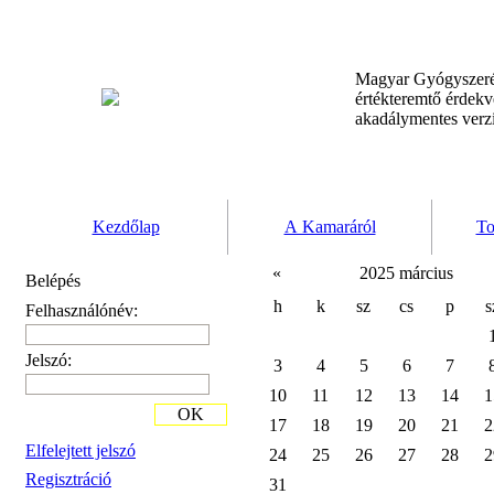
Magyar Gyógyszeré
értékteremtő érdek
akadálymentes verz
Kezdőlap
A Kamaráról
To
«
2025 március
Belépés
h
k
sz
cs
p
s
Felhasználónév:
Jelszó:
3
4
5
6
7
10
11
12
13
14
1
OK
17
18
19
20
21
2
Elfelejtett jelszó
24
25
26
27
28
2
Regisztráció
31