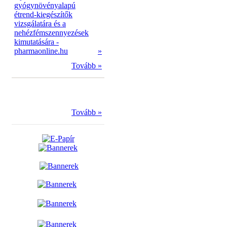
gyógynövényalapú
étrend-kiegészítők
vizsgálatára és a
nehézfémszennyezések
kimutatására -
pharmaonline.hu
»
Tovább »
Tovább »