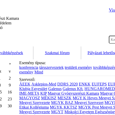
Vis
szi Kamara
védelem
ió
vábbképzések
Szakmai fórum
Pályázati lehető
Esemény típusa:
»
konferencia
társszervezetek
testületi esemény
továbbképzé
z
v
esemény
Mind
1
2
Szervező:
ÁEEK
Asklepios-Med
DDRS 2020
ENKK
EUFEPS
EU
8
9
Klubja Egyesület
Galenus
Galenus Kft.
HUNGAROMED 
5
16
IME-META
KIP
Magyar Gyógyszerészi Kamara
Magyar 
MAGYOSZ
MÉKISZ
MESZK
MGY K Heves Megyei Sz
2
23
Megyei Szervezete
MGYK BAZ Megyei Szervezet
MGYK 
9
30
Etikai Kollégiuma
MGYK KKTSZ
MGYK Pest Megyei S
Megyei Szervezete
MGYT
Miskolci Egyetem Egészségüg