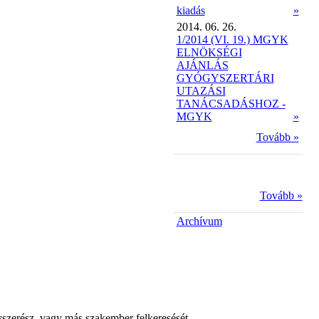
kiadás
»
2014. 06. 26.
1/2014 (VI. 19.) MGYK
ELNÖKSÉGI
AJÁNLÁS
GYÓGYSZERTÁRI
UTAZÁSI
TANÁCSADÁSHOZ -
MGYK
»
Tovább »
Tovább »
Archívum
yszerész, vagy más szakember felkeresését.