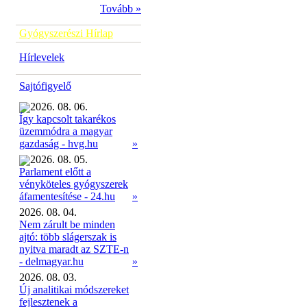
Tovább »
Gyógyszerészi Hírlap
Hírlevelek
Sajtófigyelő
2026. 08. 06.
Így kapcsolt takarékos
üzemmódra a magyar
»
gazdaság - hvg.hu
2026. 08. 05.
Parlament előtt a
vényköteles gyógyszerek
»
áfamentesítése - 24.hu
2026. 08. 04.
Nem zárult be minden
ajtó: több slágerszak is
nyitva maradt az SZTE-n
- delmagyar.hu
»
2026. 08. 03.
Új analitikai módszereket
fejlesztenek a