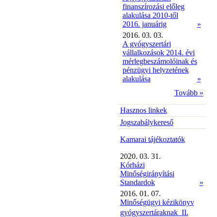
finanszírozási előleg
alakulása 2010-től
2016. januárig
»
2016. 03. 03.
A gyógyszertári
vállalkozások 2014. évi
mérlegbeszámolóinak és
pénzügyi helyzetének
alakulása
»
Tovább »
Hasznos linkek
Jogszabálykereső
Kamarai tájékoztatók
2020. 03. 31.
Kórházi
Minőségirányítási
Standardok
»
2016. 01. 07.
Minőségügyi kézikönyv
gyógyszertáraknak  II.