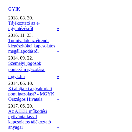
GYIK
2018. 08. 30.
Tájékoztató az e-
ügyintézésről
»
2016. 11. 23.
Tudnivalók az étrend-
kiegészítőkel kapcsolatos
megállapodásról
»
2014. 09. 22.
Személyi jogosok
pontszám igazolása 
mgyk.hu
»
2014. 06. 10.
Ki állítja ki a gyakorlati
pont igazolást? - MGYK
Országos Hivatala
»
2017. 06. 20.
Az AEEK működési
nyilvántartással
kapcsolatos tájékoztató
anyagai
»