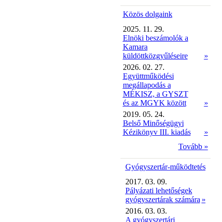
Közös dolgaink
2025. 11. 29.
Elnöki beszámolók a
Kamara
küldöttközgyűléseire
»
2026. 02. 27.
Együttműködési
megállapodás a
MÉKISZ, a GYSZT
és az MGYK között
»
2019. 05. 24.
Belső Minőségügyi
Kézikönyv III. kiadás
»
Tovább »
Gyógyszertár-működtetés
2017. 03. 09.
Pályázati lehetőségek
gyógyszertárak számára
»
2016. 03. 03.
A gyógyszertári