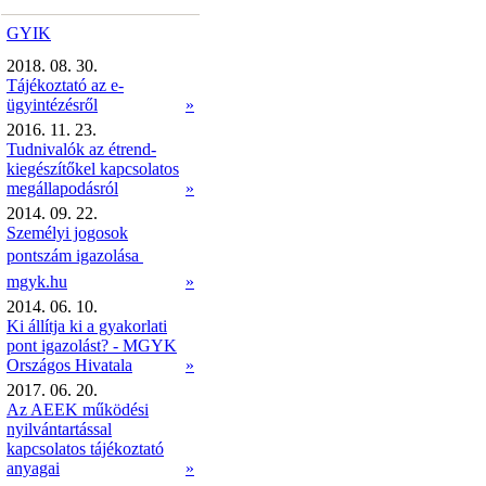
GYIK
2018. 08. 30.
Tájékoztató az e-
ügyintézésről
»
2016. 11. 23.
Tudnivalók az étrend-
kiegészítőkel kapcsolatos
megállapodásról
»
2014. 09. 22.
Személyi jogosok
pontszám igazolása 
mgyk.hu
»
2014. 06. 10.
Ki állítja ki a gyakorlati
pont igazolást? - MGYK
Országos Hivatala
»
2017. 06. 20.
Az AEEK működési
nyilvántartással
kapcsolatos tájékoztató
anyagai
»