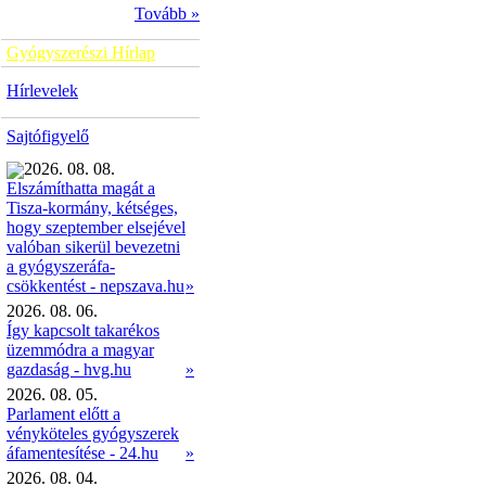
Tovább »
Gyógyszerészi Hírlap
Hírlevelek
Sajtófigyelő
2026. 08. 08.
Elszámíthatta magát a
Tisza-kormány, kétséges,
hogy szeptember elsejével
valóban sikerül bevezetni
a gyógyszeráfa-
»
csökkentést - nepszava.hu
2026. 08. 06.
Így kapcsolt takarékos
üzemmódra a magyar
gazdaság - hvg.hu
»
2026. 08. 05.
Parlament előtt a
vényköteles gyógyszerek
áfamentesítése - 24.hu
»
2026. 08. 04.