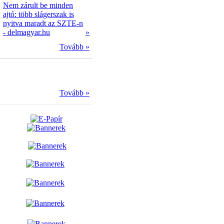
Nem zárult be minden
ajtó: több slágerszak is
nyitva maradt az SZTE-n
- delmagyar.hu
»
Tovább »
Tovább »