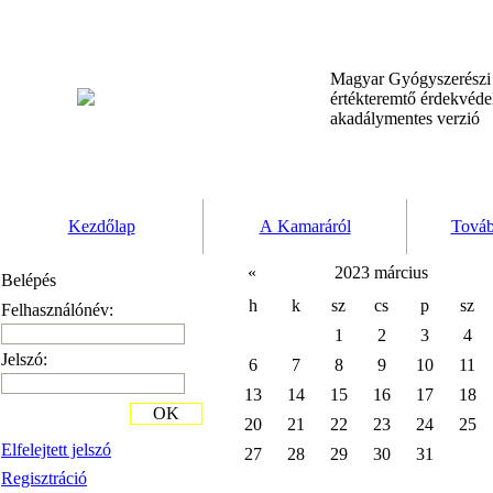
Magyar Gyógyszerész
értékteremtő érdekvéd
akadálymentes verzió
Kezdőlap
A Kamaráról
Továb
«
2023 március
Belépés
h
k
sz
cs
p
sz
Felhasználónév:
1
2
3
4
Jelszó:
6
7
8
9
10
11
13
14
15
16
17
18
OK
20
21
22
23
24
25
Elfelejtett jelszó
27
28
29
30
31
Regisztráció