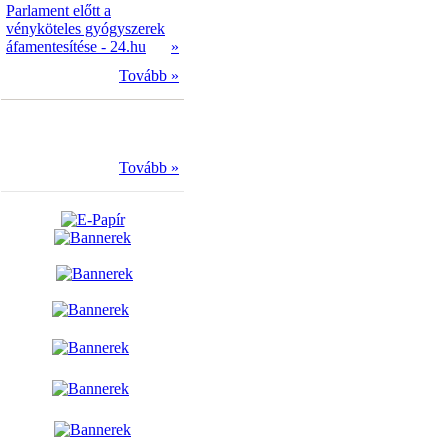
Parlament előtt a
vényköteles gyógyszerek
áfamentesítése - 24.hu
»
Tovább »
Tovább »