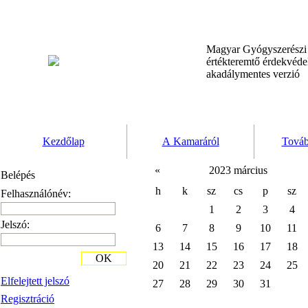
Magyar Gyógyszerész
értékteremtő érdekvéd
akadálymentes verzió
Kezdőlap
A Kamaráról
Továb
«
2023 március
Belépés
h
k
sz
cs
p
sz
Felhasználónév:
1
2
3
4
Jelszó:
6
7
8
9
10
11
13
14
15
16
17
18
OK
20
21
22
23
24
25
Elfelejtett jelszó
27
28
29
30
31
Regisztráció