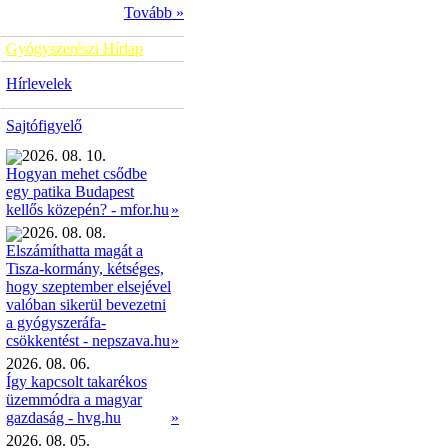
Tovább »
Gyógyszerészi Hírlap
Hírlevelek
Sajtófigyelő
2026. 08. 10.
Hogyan mehet csődbe
egy patika Budapest
»
kellős közepén? - mfor.hu
2026. 08. 08.
Elszámíthatta magát a
Tisza-kormány, kétséges,
hogy szeptember elsejével
valóban sikerül bevezetni
a gyógyszeráfa-
»
csökkentést - nepszava.hu
2026. 08. 06.
Így kapcsolt takarékos
üzemmódra a magyar
gazdaság - hvg.hu
»
2026. 08. 05.