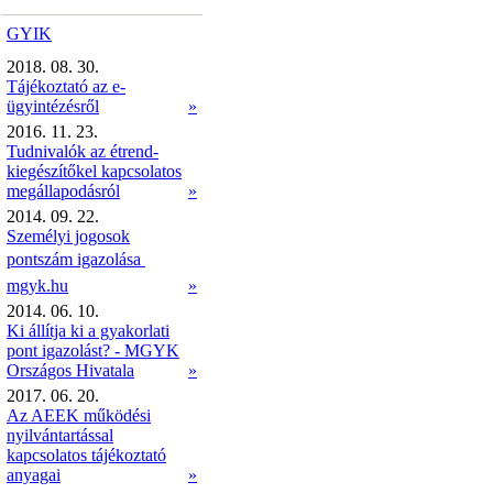
GYIK
2018. 08. 30.
Tájékoztató az e-
ügyintézésről
»
2016. 11. 23.
Tudnivalók az étrend-
kiegészítőkel kapcsolatos
megállapodásról
»
2014. 09. 22.
Személyi jogosok
pontszám igazolása 
mgyk.hu
»
2014. 06. 10.
Ki állítja ki a gyakorlati
pont igazolást? - MGYK
Országos Hivatala
»
2017. 06. 20.
Az AEEK működési
nyilvántartással
kapcsolatos tájékoztató
anyagai
»