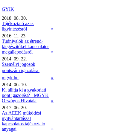
GYIK
2018. 08. 30.
Tájékoztató az e-
ügyintézésről
»
2016. 11. 23.
Tudnivalók az étrend-
kiegészítőkel kapcsolatos
megállapodásról
»
2014. 09. 22.
Személyi jogosok
pontszám igazolása 
mgyk.hu
»
2014. 06. 10.
Ki állítja ki a gyakorlati
pont igazolást? - MGYK
Országos Hivatala
»
2017. 06. 20.
Az AEEK működési
nyilvántartással
kapcsolatos tájékoztató
anyagai
»