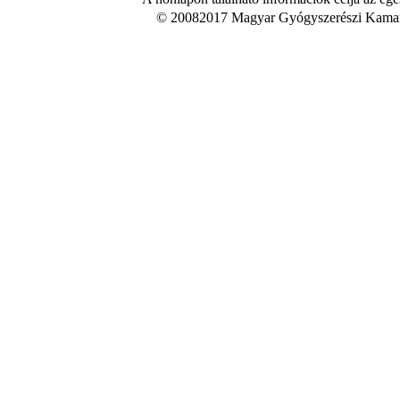
© 20082017 Magyar Gyógyszerészi Kamara