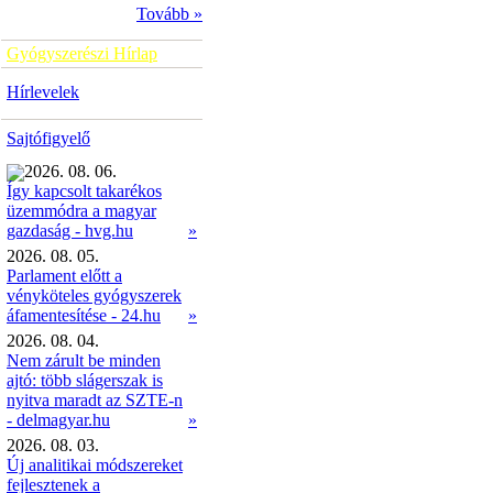
Tovább »
Gyógyszerészi Hírlap
Hírlevelek
Sajtófigyelő
2026. 08. 06.
Így kapcsolt takarékos
üzemmódra a magyar
»
gazdaság - hvg.hu
2026. 08. 05.
Parlament előtt a
vényköteles gyógyszerek
áfamentesítése - 24.hu
»
2026. 08. 04.
Nem zárult be minden
ajtó: több slágerszak is
nyitva maradt az SZTE-n
- delmagyar.hu
»
2026. 08. 03.
Új analitikai módszereket
fejlesztenek a