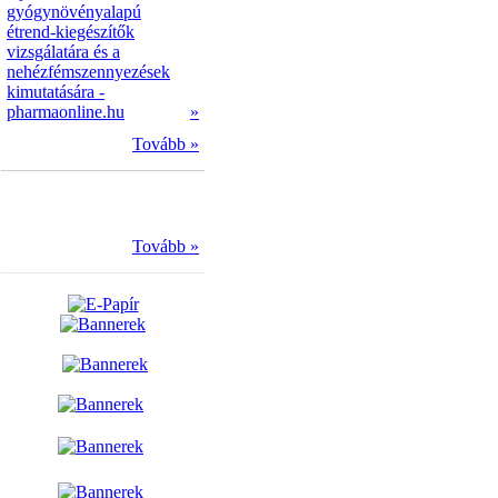
gyógynövényalapú
étrend-kiegészítők
vizsgálatára és a
nehézfémszennyezések
kimutatására -
pharmaonline.hu
»
Tovább »
Tovább »