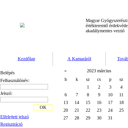
Magyar Gyógyszerész
értékteremtő érdekvéd
akadálymentes verzió
Kezdőlap
A Kamaráról
Továb
«
2023 március
Belépés
h
k
sz
cs
p
sz
Felhasználónév:
1
2
3
4
Jelszó:
6
7
8
9
10
11
13
14
15
16
17
18
OK
20
21
22
23
24
25
Elfelejtett jelszó
27
28
29
30
31
Regisztráció