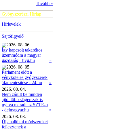
Tovább »
Gyógyszerészi Hírlap
Hírlevelek
Sajtófigyelő
2026. 08. 06.
Így kapcsolt takarékos
üzemmódra a magyar
»
gazdaság - hvg.hu
2026. 08. 05.
Parlament előtt a
vényköteles gyógyszerek
»
áfamentesítése - 24.hu
2026. 08. 04.
Nem zárult be minden
ajtó: több slágerszak is
nyitva maradt az SZTE-n
- delmagyar.hu
»
2026. 08. 03.
Új analitikai módszereket
fejlesztenek a