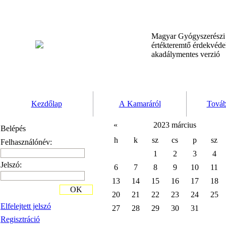
Magyar Gyógyszerész
értékteremtő érdekvéd
akadálymentes verzió
Kezdőlap
A Kamaráról
Továb
«
2023 március
Belépés
h
k
sz
cs
p
sz
Felhasználónév:
1
2
3
4
Jelszó:
6
7
8
9
10
11
13
14
15
16
17
18
OK
20
21
22
23
24
25
Elfelejtett jelszó
27
28
29
30
31
Regisztráció