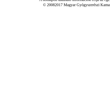
© 20082017 Magyar Gyógyszerészi Kamara