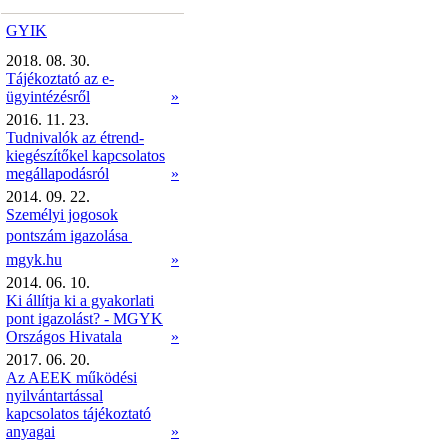
GYIK
2018. 08. 30.
Tájékoztató az e-
ügyintézésről
»
2016. 11. 23.
Tudnivalók az étrend-
kiegészítőkel kapcsolatos
megállapodásról
»
2014. 09. 22.
Személyi jogosok
pontszám igazolása 
mgyk.hu
»
2014. 06. 10.
Ki állítja ki a gyakorlati
pont igazolást? - MGYK
Országos Hivatala
»
2017. 06. 20.
Az AEEK működési
nyilvántartással
kapcsolatos tájékoztató
anyagai
»