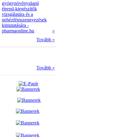
gyógynövényalapú
étrend-kiegészítők
vizsgálatára és a
nehézfémszennyezések
kimutatására -
pharmaonline.hu
»
Tovább »
Tovább »