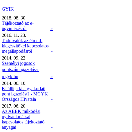
GYIK
2018. 08. 30.
Tájékoztató az e-
ügyintézésről
»
2016. 11. 23.
Tudnivalók az étrend-
kiegészítőkel kapcsolatos
megállapodásról
»
2014. 09. 22.
Személyi jogosok
pontszám igazolása 
mgyk.hu
»
2014. 06. 10.
Ki állítja ki a gyakorlati
pont igazolást? - MGYK
Országos Hivatala
»
2017. 06. 20.
Az AEEK működési
nyilvántartással
kapcsolatos tájékoztató
anyagai
»