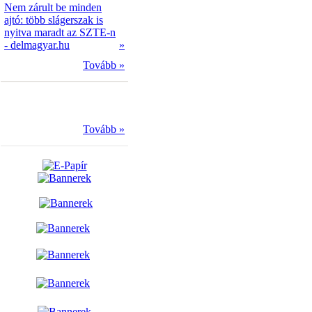
Nem zárult be minden
ajtó: több slágerszak is
nyitva maradt az SZTE-n
- delmagyar.hu
»
Tovább »
Tovább »