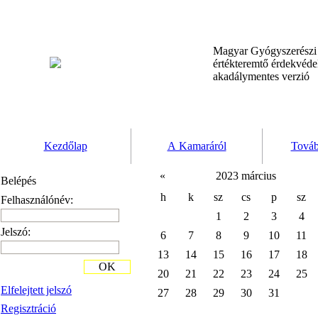
Magyar Gyógyszerész
értékteremtő érdekvéd
akadálymentes verzió
Kezdőlap
A Kamaráról
Továb
«
2023 március
Belépés
h
k
sz
cs
p
sz
Felhasználónév:
1
2
3
4
Jelszó:
6
7
8
9
10
11
13
14
15
16
17
18
OK
20
21
22
23
24
25
Elfelejtett jelszó
27
28
29
30
31
Regisztráció