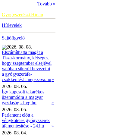
Tovább »
Gyógyszerészi Hírlap
Hírlevelek
Sajtófigyelő
2026. 08. 08.
Elszámíthatta magát a
Tisza-kormány, kétséges,
hogy szeptember elsejével
valóban sikerül bevezetni
a gyógyszeráfa-
»
csökkentést - nepszava.hu
2026. 08. 06.
Így kapcsolt takarékos
üzemmódra a magyar
gazdaság - hvg.hu
»
2026. 08. 05.
Parlament előtt a
vényköteles gyógyszerek
áfamentesítése - 24.hu
»
2026. 08. 04.