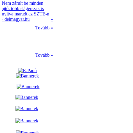
Nem zárult be minden
ajtó: több slágerszak is
nyitva maradt az SZTE-n
- delmagyar.hu
»
Tovább »
Tovább »