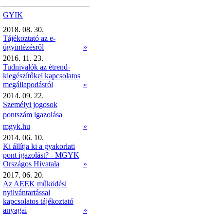
GYIK
2018. 08. 30.
Tájékoztató az e-
ügyintézésről
»
2016. 11. 23.
Tudnivalók az étrend-
kiegészítőkel kapcsolatos
megállapodásról
»
2014. 09. 22.
Személyi jogosok
pontszám igazolása 
mgyk.hu
»
2014. 06. 10.
Ki állítja ki a gyakorlati
pont igazolást? - MGYK
Országos Hivatala
»
2017. 06. 20.
Az AEEK működési
nyilvántartással
kapcsolatos tájékoztató
anyagai
»