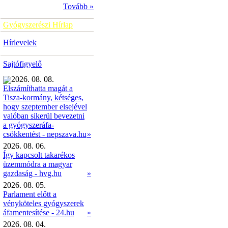
Tovább »
Gyógyszerészi Hírlap
Hírlevelek
Sajtófigyelő
2026. 08. 08.
Elszámíthatta magát a
Tisza-kormány, kétséges,
hogy szeptember elsejével
valóban sikerül bevezetni
a gyógyszeráfa-
»
csökkentést - nepszava.hu
2026. 08. 06.
Így kapcsolt takarékos
üzemmódra a magyar
gazdaság - hvg.hu
»
2026. 08. 05.
Parlament előtt a
vényköteles gyógyszerek
áfamentesítése - 24.hu
»
2026. 08. 04.