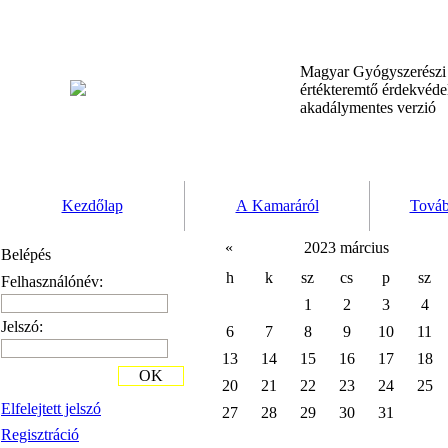
Magyar Gyógyszerész
értékteremtő érdekvéd
akadálymentes verzió
Kezdőlap
A Kamaráról
Továb
«
2023 március
Belépés
h
k
sz
cs
p
sz
Felhasználónév:
1
2
3
4
Jelszó:
6
7
8
9
10
11
13
14
15
16
17
18
OK
20
21
22
23
24
25
Elfelejtett jelszó
27
28
29
30
31
Regisztráció