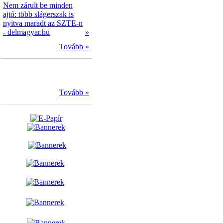
Nem zárult be minden
ajtó: több slágerszak is
nyitva maradt az SZTE-n
- delmagyar.hu
»
Tovább »
Tovább »