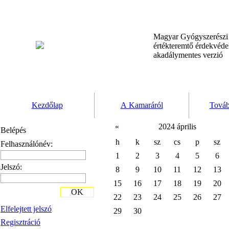
Magyar Gyógyszerész
értékteremtő érdekvéd
akadálymentes verzió
Kezdőlap
A Kamaráról
Továb
«
2024 április
Belépés
h
k
sz
cs
p
sz
Felhasználónév:
1
2
3
4
5
6
Jelszó:
8
9
10
11
12
13
15
16
17
18
19
20
OK
22
23
24
25
26
27
Elfelejtett jelszó
29
30
Regisztráció