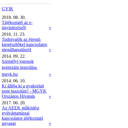
GYIK
2018. 08. 30.
Tájékoztató az e-
ügyintézésről
»
2016. 11. 23.
Tudnivalók az étrend-
kiegészítőkel kapcsolatos
megállapodásról
»
2014. 09. 22.
Személyi jogosok
pontszám igazolása 
mgyk.hu
»
2014. 06. 10.
Ki állítja ki a gyakorlati
pont igazolást? - MGYK
Országos Hivatala
»
2017. 06. 20.
Az AEEK működési
nyilvántartással
kapcsolatos tájékoztató
anyagai
»