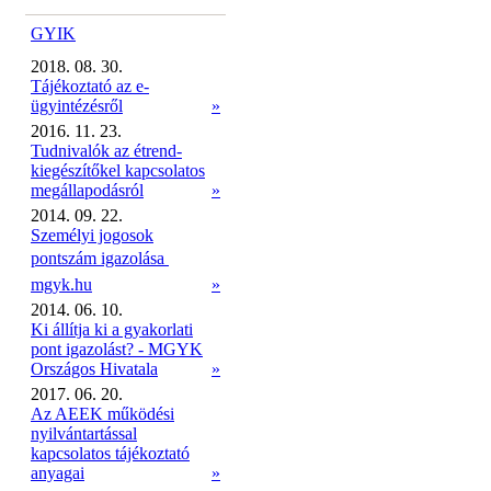
GYIK
2018. 08. 30.
Tájékoztató az e-
ügyintézésről
»
2016. 11. 23.
Tudnivalók az étrend-
kiegészítőkel kapcsolatos
megállapodásról
»
2014. 09. 22.
Személyi jogosok
pontszám igazolása 
mgyk.hu
»
2014. 06. 10.
Ki állítja ki a gyakorlati
pont igazolást? - MGYK
Országos Hivatala
»
2017. 06. 20.
Az AEEK működési
nyilvántartással
kapcsolatos tájékoztató
anyagai
»