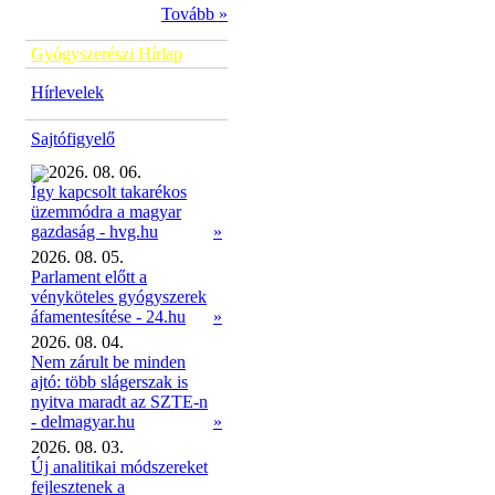
Tovább »
Gyógyszerészi Hírlap
Hírlevelek
Sajtófigyelő
2026. 08. 06.
Így kapcsolt takarékos
üzemmódra a magyar
»
gazdaság - hvg.hu
2026. 08. 05.
Parlament előtt a
vényköteles gyógyszerek
áfamentesítése - 24.hu
»
2026. 08. 04.
Nem zárult be minden
ajtó: több slágerszak is
nyitva maradt az SZTE-n
- delmagyar.hu
»
2026. 08. 03.
Új analitikai módszereket
fejlesztenek a