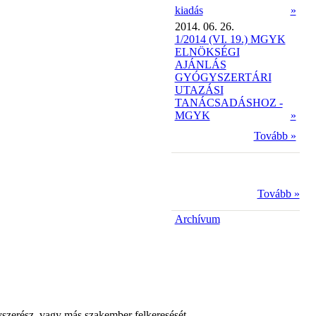
kiadás
»
2014. 06. 26.
1/2014 (VI. 19.) MGYK
ELNÖKSÉGI
AJÁNLÁS
GYÓGYSZERTÁRI
UTAZÁSI
TANÁCSADÁSHOZ -
MGYK
»
Tovább »
Tovább »
Archívum
yszerész, vagy más szakember felkeresését.