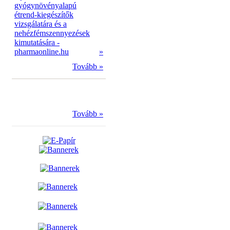
gyógynövényalapú
étrend-kiegészítők
vizsgálatára és a
nehézfémszennyezések
kimutatására -
pharmaonline.hu
»
Tovább »
Tovább »