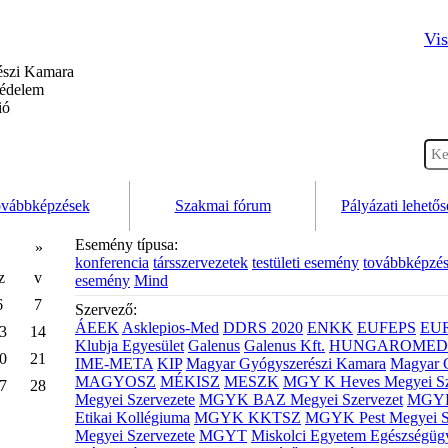
Vis
szi Kamara
védelem
ió
vábbképzések
Szakmai fórum
Pályázati lehető
Esemény típusa:
»
konferencia
társszervezetek
testületi esemény
továbbképzé
z
v
esemény
Mind
6
7
Szervező:
ÁEEK
Asklepios-Med
DDRS 2020
ENKK
EUFEPS
EU
3
14
Klubja Egyesület
Galenus
Galenus Kft.
HUNGAROMED 
0
21
IME-META
KIP
Magyar Gyógyszerészi Kamara
Magyar 
MAGYOSZ
MÉKISZ
MESZK
MGY K Heves Megyei Sz
7
28
Megyei Szervezete
MGYK BAZ Megyei Szervezet
MGYK 
Etikai Kollégiuma
MGYK KKTSZ
MGYK Pest Megyei S
Megyei Szervezete
MGYT
Miskolci Egyetem Egészségüg