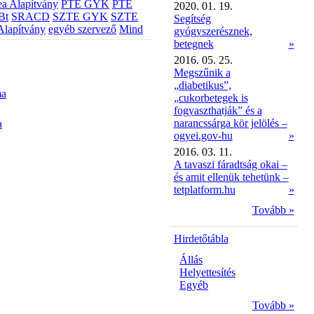
a Alapítvány
PTE GYK
PTE
2020. 01. 19.
Bt
SRACD
SZTE GYK
SZTE
Segítség
Alapítvány
egyéb szervező
Mind
gyógyszerésznek,
betegnek
»
2016. 05. 25.
Megszűnik a
„diabetikus”,
ma
„cukorbetegek is
fogyaszthatják” és a
narancssárga kör jelölés –
a
ogyei.gov-hu
»
2016. 03. 11.
A tavaszi fáradtság okai –
és amit ellenük tehetünk –
tetplatform.hu
»
Tovább »
Hirdetőtábla
Állás
Helyettesítés
Egyéb
Tovább »