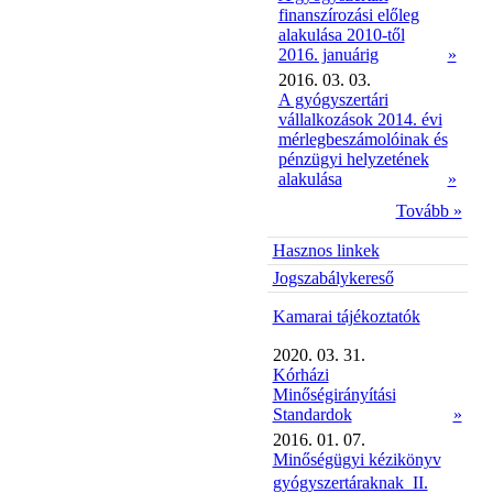
finanszírozási előleg
alakulása 2010-től
2016. januárig
»
2016. 03. 03.
A gyógyszertári
vállalkozások 2014. évi
mérlegbeszámolóinak és
pénzügyi helyzetének
alakulása
»
Tovább »
Hasznos linkek
Jogszabálykereső
Kamarai tájékoztatók
2020. 03. 31.
Kórházi
Minőségirányítási
Standardok
»
2016. 01. 07.
Minőségügyi kézikönyv
gyógyszertáraknak  II.