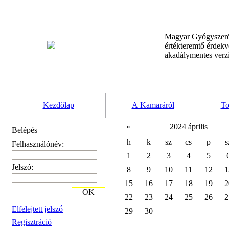
Magyar Gyógyszeré
értékteremtő érdek
akadálymentes verz
Kezdőlap
A Kamaráról
To
«
2024 április
Belépés
h
k
sz
cs
p
s
Felhasználónév:
1
2
3
4
5
Jelszó:
8
9
10
11
12
1
15
16
17
18
19
2
OK
22
23
24
25
26
2
Elfelejtett jelszó
29
30
Regisztráció