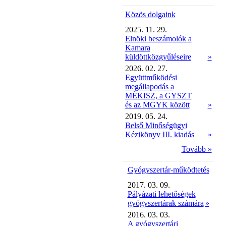
Közös dolgaink
2025. 11. 29.
Elnöki beszámolók a
Kamara
küldöttközgyűléseire
»
2026. 02. 27.
Együttműködési
megállapodás a
MÉKISZ, a GYSZT
és az MGYK között
»
2019. 05. 24.
Belső Minőségügyi
Kézikönyv III. kiadás
»
Tovább »
Gyógyszertár-működtetés
2017. 03. 09.
Pályázati lehetőségek
gyógyszertárak számára
»
2016. 03. 03.
A gyógyszertári