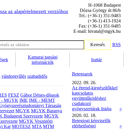
H-1068 Budapest
Dózsa György út 86/b
sza az alapértelmezett verzióhoz
Tel.: (+36-1) 351-9483
(+36-1) 413-1924
Fax: (+36-1) 351-9485
E-mail: hivatal@mgyk.hu
Keresés
RSS
Kamarai tagsági
ségek
Irattár
információk
Betegsarok
s
vándorgyűlés
szabadidős
2022. 09. 26.
Az étrend-kiegészítőkkel
kapcsolatos
RES
FESZ
Gábor Dénes-díjasok
együttműködéshez
- MGYK
IME
IME - MEMT
csatlakozó
Gyógyszerésztudományi Társaság
gyógyszertárak listája
»
ervezet
MGYK
MGYK Baranya
2020. 02. 18.
Budapesti Szervezete
MGYK
Betegjogi képviselők
zervezete
MGYK Veszprém
elérhetőségei
»
yi Kar
MOTESZ
MTA
MTM