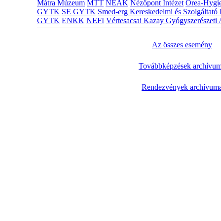
Mátra Múzeum
MTT
NEAK
Nézőpont Intézet
Orea-Hygie
GYTK
SE GYTK
Smed-erg Kereskedelmi és Szolgáltató 
GYTK
ENKK
NEFI
Vértesacsai Kazay Gyógyszerészeti 
Az összes esemény
Továbbképzések archívu
Rendezvények archívum