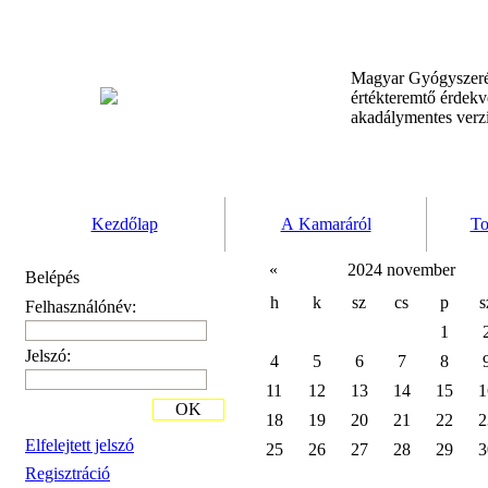
Magyar Gyógyszeré
értékteremtő érdek
akadálymentes verz
Kezdőlap
A Kamaráról
To
«
2024 november
Belépés
h
k
sz
cs
p
s
Felhasználónév:
1
Jelszó:
4
5
6
7
8
11
12
13
14
15
1
OK
18
19
20
21
22
2
Elfelejtett jelszó
25
26
27
28
29
3
Regisztráció