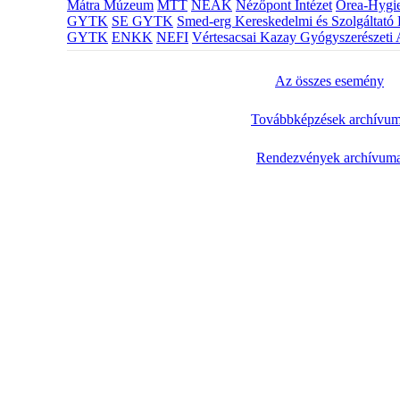
Mátra Múzeum
MTT
NEAK
Nézőpont Intézet
Orea-Hygie
GYTK
SE GYTK
Smed-erg Kereskedelmi és Szolgáltató 
GYTK
ENKK
NEFI
Vértesacsai Kazay Gyógyszerészeti 
Az összes esemény
Továbbképzések archívu
Rendezvények archívum