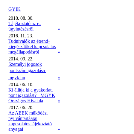
GYIK
2018. 08. 30.
Tájékoztató az e-
ügyintézésről
»
2016. 11. 23.
Tudnivalók az étrend-
kiegészítőkel kapcsolatos
megállapodásról
»
2014. 09. 22.
Személyi jogosok
pontszám igazolása 
mgyk.hu
»
2014. 06. 10.
Ki állítja ki a gyakorlati
pont igazolást? - MGYK
Országos Hivatala
»
2017. 06. 20.
Az AEEK működési
nyilvántartással
kapcsolatos tájékoztató
anyagai
»