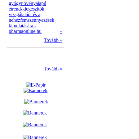
gyógynövényalapú
étrend-kiegészítők
vizsgálatára és a
nehézfémszennyezések
kimutatására -
pharmaonline.hu
»
Tovább »
Tovább »