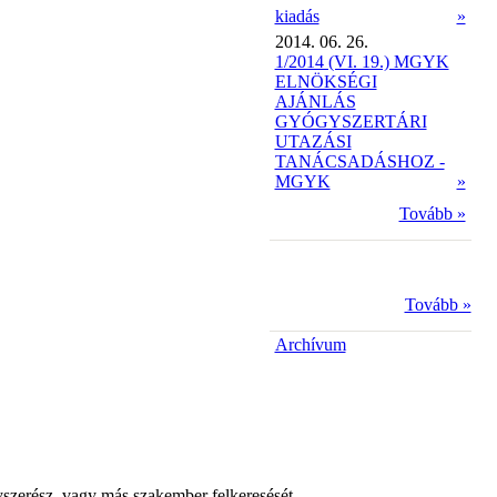
kiadás
»
2014. 06. 26.
1/2014 (VI. 19.) MGYK
ELNÖKSÉGI
AJÁNLÁS
GYÓGYSZERTÁRI
UTAZÁSI
TANÁCSADÁSHOZ -
MGYK
»
Tovább »
Tovább »
Archívum
yszerész, vagy más szakember felkeresését.