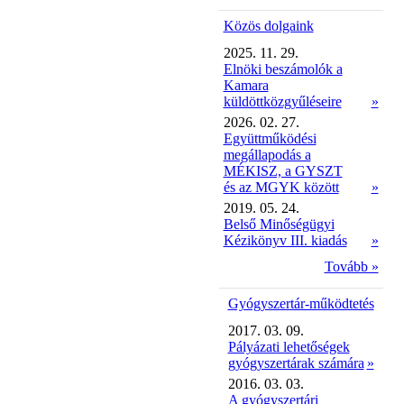
Közös dolgaink
2025. 11. 29.
Elnöki beszámolók a
Kamara
küldöttközgyűléseire
»
2026. 02. 27.
Együttműködési
megállapodás a
MÉKISZ, a GYSZT
és az MGYK között
»
2019. 05. 24.
Belső Minőségügyi
Kézikönyv III. kiadás
»
Tovább »
Gyógyszertár-működtetés
2017. 03. 09.
Pályázati lehetőségek
gyógyszertárak számára
»
2016. 03. 03.
A gyógyszertári