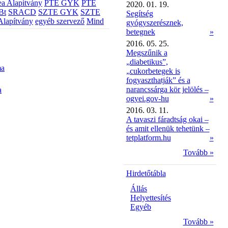
a Alapítvány
PTE GYK
PTE
2020. 01. 19.
Bt
SRACD
SZTE GYK
SZTE
Segítség
Alapítvány
egyéb szervező
Mind
gyógyszerésznek,
betegnek
»
2016. 05. 25.
Megszűnik a
„diabetikus”,
ma
„cukorbetegek is
fogyaszthatják” és a
narancssárga kör jelölés –
a
ogyei.gov-hu
»
2016. 03. 11.
A tavaszi fáradtság okai –
és amit ellenük tehetünk –
tetplatform.hu
»
Tovább »
Hirdetőtábla
Állás
Helyettesítés
Egyéb
Tovább »