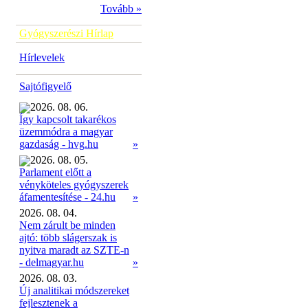
Tovább »
Gyógyszerészi Hírlap
Hírlevelek
Sajtófigyelő
2026. 08. 06.
Így kapcsolt takarékos
üzemmódra a magyar
»
gazdaság - hvg.hu
2026. 08. 05.
Parlament előtt a
vényköteles gyógyszerek
»
áfamentesítése - 24.hu
2026. 08. 04.
Nem zárult be minden
ajtó: több slágerszak is
nyitva maradt az SZTE-n
- delmagyar.hu
»
2026. 08. 03.
Új analitikai módszereket
fejlesztenek a