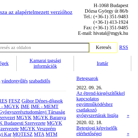
H-1068 Budapest
Dózsa György út 86/b
sza az alapértelmezett verzióhoz
Tel.: (+36-1) 351-9483
(+36-1) 413-1924
Fax: (+36-1) 351-9485
E-mail: hivatal@mgyk.hu
Keresés
RSS
Kamarai tagsági
ségek
Irattár
információk
Betegsarok
s
vándorgyűlés
szabadidős
2022. 09. 26.
Az étrend-kiegészítőkkel
kapcsolatos
RES
FESZ
Gábor Dénes-díjasok
együttműködéshez
- MGYK
IME
IME - MEMT
csatlakozó
Gyógyszerésztudományi Társaság
gyógyszertárak listája
»
ervezet
MGYK
MGYK Baranya
2020. 02. 18.
Budapesti Szervezete
MGYK
Betegjogi képviselők
zervezete
MGYK Veszprém
elérhetőségei
»
yi Kar
MOTESZ
MTA
MTM