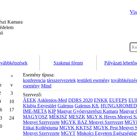
Vis
szi Kamara
védelem
ió
vábbképzések
Szakmai fórum
Pályázati lehető
Esemény típusa:
»
konferencia
társszervezetek
testületi esemény
továbbképzé
z
v
esemény
Mind
2
3
Szervező:
ÁEEK
Asklepios-Med
DDRS 2020
ENKK
EUFEPS
EU
9
10
Klubja Egyesület
Galenus
Galenus Kft.
HUNGAROMED 
6
17
IME-META
KIP
Magyar Gyógyszerészi Kamara
Magyar 
MAGYOSZ
MÉKISZ
MESZK
MGY K Heves Megyei Sz
3
24
Megyei Szervezete
MGYK BAZ Megyei Szervezet
MGYK 
0
Etikai Kollégiuma
MGYK KKTSZ
MGYK Pest Megyei S
Megyei Szervezete
MGYT
Miskolci Egyetem Egészségüg