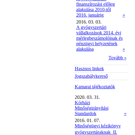
finanszírozási előleg
alakulása 2010-től
2016. januárig
»
2016. 03. 03.
A gyógyszertári
vállalkozások 2014. évi
mérlegbeszámolóinak és
pénzügyi helyzetének
alakulása
»
Tovább »
Hasznos linkek
Jogszabálykereső
Kamarai tájékoztatók
2020. 03. 31.
Kórházi
Minőségirányítási
Standardok
»
2016. 01. 07.
Minőségügyi kézikönyv
gyógyszertáraknak  II.