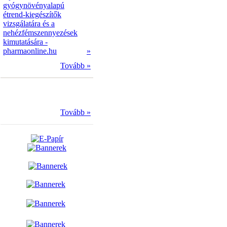
gyógynövényalapú
étrend-kiegészítők
vizsgálatára és a
nehézfémszennyezések
kimutatására -
pharmaonline.hu
»
Tovább »
Tovább »