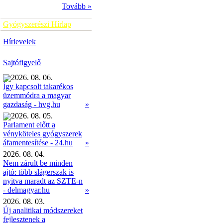
Tovább »
Gyógyszerészi Hírlap
Hírlevelek
Sajtófigyelő
2026. 08. 06.
Így kapcsolt takarékos
üzemmódra a magyar
»
gazdaság - hvg.hu
2026. 08. 05.
Parlament előtt a
vényköteles gyógyszerek
»
áfamentesítése - 24.hu
2026. 08. 04.
Nem zárult be minden
ajtó: több slágerszak is
nyitva maradt az SZTE-n
- delmagyar.hu
»
2026. 08. 03.
Új analitikai módszereket
fejlesztenek a