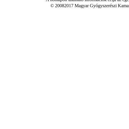
© 20082017 Magyar Gyógyszerészi Kamara