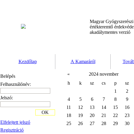
Magyar Gyógyszerész
értékteremtő érdekvéd
akadálymentes verzió
Kezdőlap
A Kamaráról
Továb
«
2024 november
Belépés
h
k
sz
cs
p
sz
Felhasználónév:
1
2
Jelszó:
4
5
6
7
8
9
11
12
13
14
15
16
OK
18
19
20
21
22
23
Elfelejtett jelszó
25
26
27
28
29
30
Regisztráció