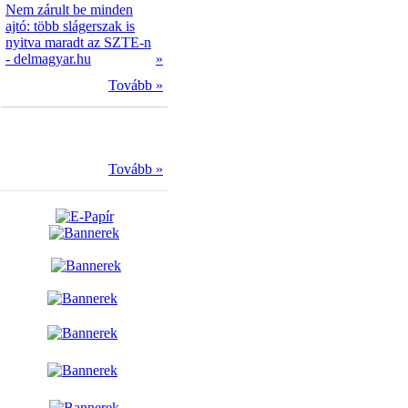
Nem zárult be minden
ajtó: több slágerszak is
nyitva maradt az SZTE-n
- delmagyar.hu
»
Tovább »
Tovább »