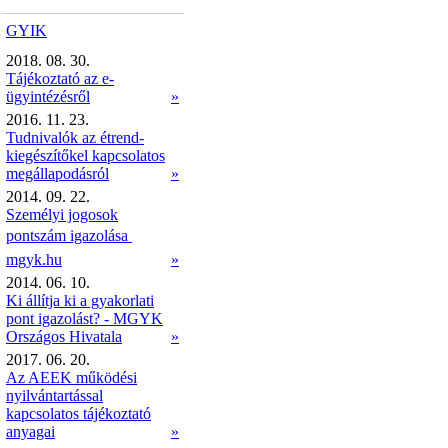
GYIK
2018. 08. 30.
Tájékoztató az e-
ügyintézésről
»
2016. 11. 23.
Tudnivalók az étrend-
kiegészítőkel kapcsolatos
megállapodásról
»
2014. 09. 22.
Személyi jogosok
pontszám igazolása 
mgyk.hu
»
2014. 06. 10.
Ki állítja ki a gyakorlati
pont igazolást? - MGYK
Országos Hivatala
»
2017. 06. 20.
Az AEEK működési
nyilvántartással
kapcsolatos tájékoztató
anyagai
»