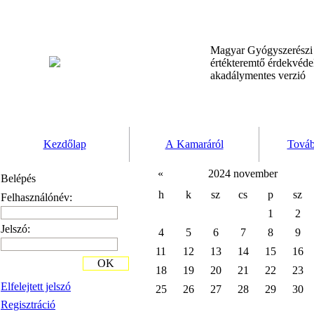
Magyar Gyógyszerész
értékteremtő érdekvéd
akadálymentes verzió
Kezdőlap
A Kamaráról
Továb
«
2024 november
Belépés
h
k
sz
cs
p
sz
Felhasználónév:
1
2
Jelszó:
4
5
6
7
8
9
11
12
13
14
15
16
OK
18
19
20
21
22
23
Elfelejtett jelszó
25
26
27
28
29
30
Regisztráció