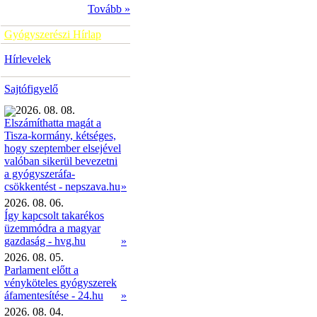
Tovább »
Gyógyszerészi Hírlap
Hírlevelek
Sajtófigyelő
2026. 08. 08.
Elszámíthatta magát a
Tisza-kormány, kétséges,
hogy szeptember elsejével
valóban sikerül bevezetni
a gyógyszeráfa-
»
csökkentést - nepszava.hu
2026. 08. 06.
Így kapcsolt takarékos
üzemmódra a magyar
gazdaság - hvg.hu
»
2026. 08. 05.
Parlament előtt a
vényköteles gyógyszerek
áfamentesítése - 24.hu
»
2026. 08. 04.