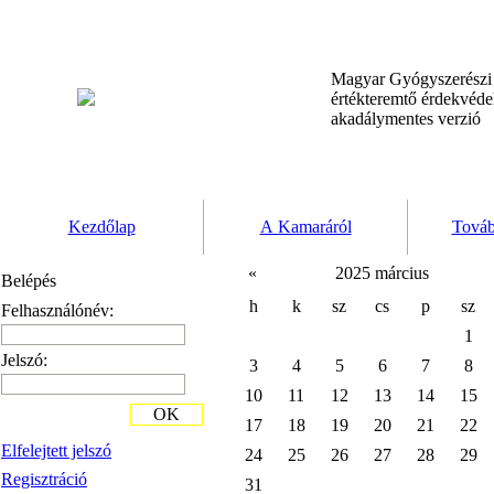
Magyar Gyógyszerész
értékteremtő érdekvéd
akadálymentes verzió
Kezdőlap
A Kamaráról
Továb
«
2025 március
Belépés
h
k
sz
cs
p
sz
Felhasználónév:
1
Jelszó:
3
4
5
6
7
8
10
11
12
13
14
15
OK
17
18
19
20
21
22
Elfelejtett jelszó
24
25
26
27
28
29
Regisztráció
31