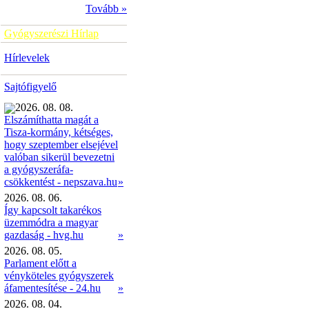
Tovább »
Gyógyszerészi Hírlap
Hírlevelek
Sajtófigyelő
2026. 08. 08.
Elszámíthatta magát a
Tisza-kormány, kétséges,
hogy szeptember elsejével
valóban sikerül bevezetni
a gyógyszeráfa-
»
csökkentést - nepszava.hu
2026. 08. 06.
Így kapcsolt takarékos
üzemmódra a magyar
gazdaság - hvg.hu
»
2026. 08. 05.
Parlament előtt a
vényköteles gyógyszerek
áfamentesítése - 24.hu
»
2026. 08. 04.