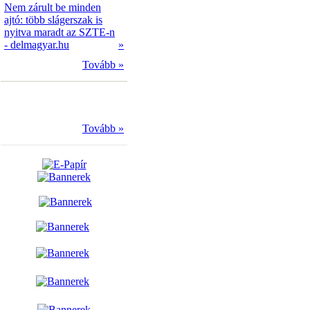
Nem zárult be minden
ajtó: több slágerszak is
nyitva maradt az SZTE-n
- delmagyar.hu
»
Tovább »
Tovább »