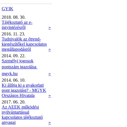
GYIK
2018. 08. 30.
Tájékoztató az e-
ügyintézésről
»
2016. 11. 23.
Tudnivalók az étrend-
kiegészítőkel kapcsolatos
megállapodásról
»
2014. 09. 22.
Személyi jogosok
pontszám igazolása 
mgyk.hu
»
2014. 06. 10.
Ki állítja ki a gyakorlati
pont igazolást? - MGYK
Országos Hivatala
»
2017. 06. 20.
Az AEEK működési
nyilvántartással
kapcsolatos tájékoztató
anyagai
»