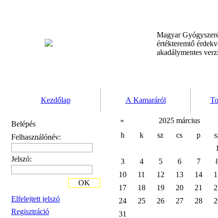
Magyar Gyógyszeré
értékteremtő érdek
akadálymentes verz
Kezdőlap
A Kamaráról
To
«
2025 március
Belépés
h
k
sz
cs
p
s
Felhasználónév:
Jelszó:
3
4
5
6
7
10
11
12
13
14
1
OK
17
18
19
20
21
2
Elfelejtett jelszó
24
25
26
27
28
2
Regisztráció
31