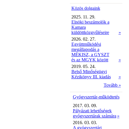
Közös dolgaink
2025. 11. 29.
Elnöki beszámolók a
Kamara
küldöttközgyűléseire
»
2026. 02. 27.
Együttműködési
megállapodás a
MÉKISZ, a GYSZT
és az MGYK között
»
2019. 05. 24.
Belső Minőségügyi
Kézikönyv III. kiadás
»
Tovább »
Gyógyszertár-működtetés
2017. 03. 09.
Pályázati lehetőségek
gyógyszertárak számára
»
2016. 03. 03.
A gyógyszertári