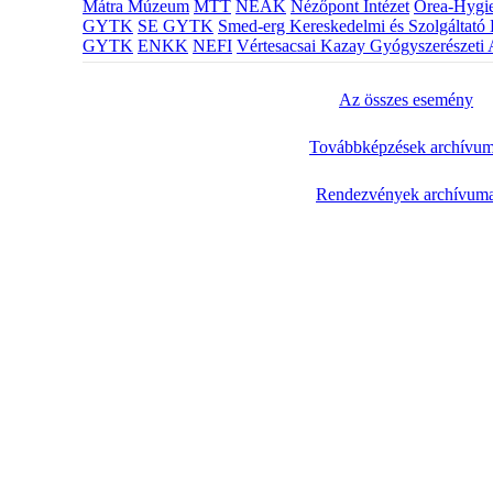
Mátra Múzeum
MTT
NEAK
Nézőpont Intézet
Orea-Hygie
GYTK
SE GYTK
Smed-erg Kereskedelmi és Szolgáltató 
GYTK
ENKK
NEFI
Vértesacsai Kazay Gyógyszerészeti 
Az összes esemény
Továbbképzések archívu
Rendezvények archívum