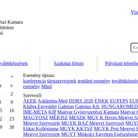
Vis
szi Kamara
védelem
ió
vábbképzések
Szakmai fórum
Pályázati lehető
Esemény típusa:
»
konferencia
társszervezetek
testületi esemény
továbbképzé
z
v
esemény
Mind
1
2
Szervező:
ÁEEK
Asklepios-Med
DDRS 2020
ENKK
EUFEPS
EU
8
9
Klubja Egyesület
Galenus
Galenus Kft.
HUNGAROMED 
5
16
IME-META
KIP
Magyar Gyógyszerészi Kamara
Magyar 
MAGYOSZ
MÉKISZ
MESZK
MGY K Heves Megyei Sz
2
23
Megyei Szervezete
MGYK BAZ Megyei Szervezet
MGYK 
9
30
Etikai Kollégiuma
MGYK KKTSZ
MGYK Pest Megyei S
Megyei Szervezete
MGYT
Miskolci Egyetem Egészségüg