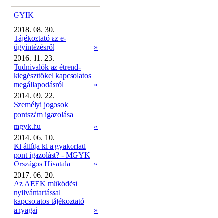
GYIK
2018. 08. 30.
Tájékoztató az e-
ügyintézésről
»
2016. 11. 23.
Tudnivalók az étrend-
kiegészítőkel kapcsolatos
megállapodásról
»
2014. 09. 22.
Személyi jogosok
pontszám igazolása 
mgyk.hu
»
2014. 06. 10.
Ki állítja ki a gyakorlati
pont igazolást? - MGYK
Országos Hivatala
»
2017. 06. 20.
Az AEEK működési
nyilvántartással
kapcsolatos tájékoztató
anyagai
»