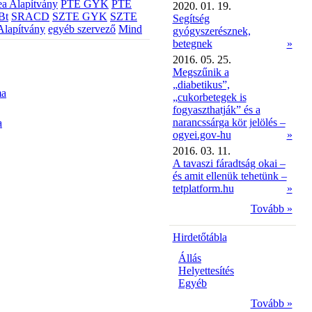
a Alapítvány
PTE GYK
PTE
2020. 01. 19.
Bt
SRACD
SZTE GYK
SZTE
Segítség
Alapítvány
egyéb szervező
Mind
gyógyszerésznek,
betegnek
»
2016. 05. 25.
Megszűnik a
„diabetikus”,
ma
„cukorbetegek is
fogyaszthatják” és a
narancssárga kör jelölés –
a
ogyei.gov-hu
»
2016. 03. 11.
A tavaszi fáradtság okai –
és amit ellenük tehetünk –
tetplatform.hu
»
Tovább »
Hirdetőtábla
Állás
Helyettesítés
Egyéb
Tovább »