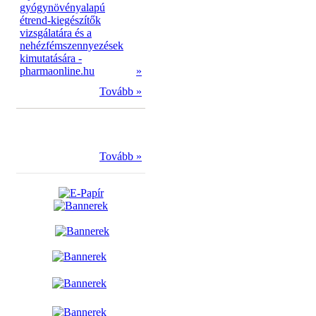
gyógynövényalapú
étrend-kiegészítők
vizsgálatára és a
nehézfémszennyezések
kimutatására -
pharmaonline.hu
»
Tovább »
Tovább »