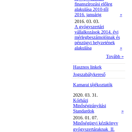
finanszírozási előleg
alakulása 2010-től
2016. januárig
»
2016. 03. 03.
A gyógyszertári
vállalkozások 2014. évi
mérlegbeszámolóinak és
pénzügyi helyzetének
alakulása
»
Tovább »
Hasznos linkek
Jogszabálykereső
Kamarai tájékoztatók
2020. 03. 31.
Kórházi
Minőségirányítási
Standardok
»
2016. 01. 07.
Minőségügyi kézikönyv
gyógyszertáraknak  II.