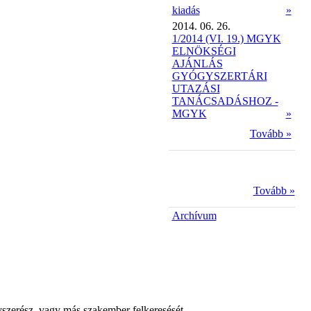
kiadás
»
2014. 06. 26.
1/2014 (VI. 19.) MGYK
ELNÖKSÉGI
AJÁNLÁS
GYÓGYSZERTÁRI
UTAZÁSI
TANÁCSADÁSHOZ -
MGYK
»
Tovább »
Tovább »
Archívum
yszerész, vagy más szakember felkeresését.