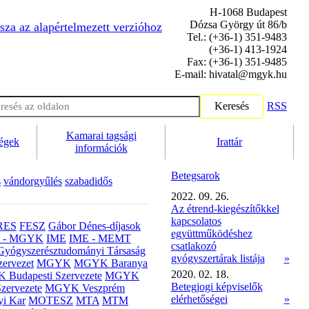
H-1068 Budapest
Dózsa György út 86/b
sza az alapértelmezett verzióhoz
Tel.: (+36-1) 351-9483
(+36-1) 413-1924
Fax: (+36-1) 351-9485
E-mail: hivatal@mgyk.hu
Keresés
RSS
Kamarai tagsági
ségek
Irattár
információk
Betegsarok
s
vándorgyűlés
szabadidős
2022. 09. 26.
Az étrend-kiegészítőkkel
kapcsolatos
RES
FESZ
Gábor Dénes-díjasok
együttműködéshez
- MGYK
IME
IME - MEMT
csatlakozó
Gyógyszerésztudományi Társaság
gyógyszertárak listája
»
ervezet
MGYK
MGYK Baranya
2020. 02. 18.
Budapesti Szervezete
MGYK
Betegjogi képviselők
zervezete
MGYK Veszprém
elérhetőségei
»
yi Kar
MOTESZ
MTA
MTM