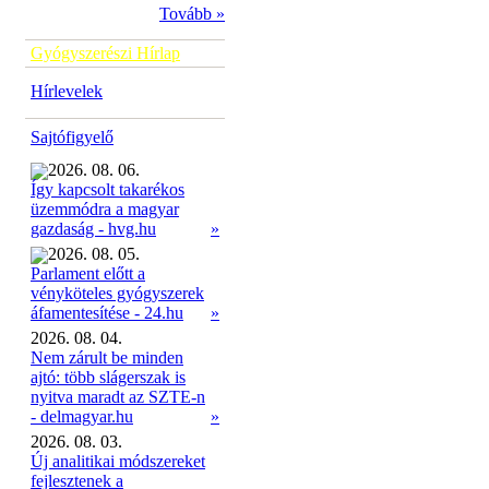
Tovább »
Gyógyszerészi Hírlap
Hírlevelek
Sajtófigyelő
2026. 08. 06.
Így kapcsolt takarékos
üzemmódra a magyar
»
gazdaság - hvg.hu
2026. 08. 05.
Parlament előtt a
vényköteles gyógyszerek
»
áfamentesítése - 24.hu
2026. 08. 04.
Nem zárult be minden
ajtó: több slágerszak is
nyitva maradt az SZTE-n
- delmagyar.hu
»
2026. 08. 03.
Új analitikai módszereket
fejlesztenek a