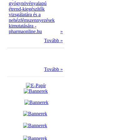
gyógynövényalapú
étrend-kiegészítők
vizsgálatára és a
nehézfémszennyezések
kimutatására -
pharmaonline.hu
»
Tovább »
Tovább »