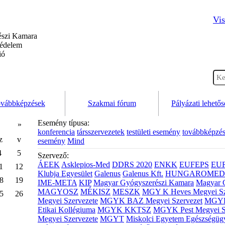
Vis
szi Kamara
védelem
ió
vábbképzések
Szakmai fórum
Pályázati lehető
Esemény típusa:
»
konferencia
társszervezetek
testületi esemény
továbbképzé
z
v
esemény
Mind
4
5
Szervező:
ÁEEK
Asklepios-Med
DDRS 2020
ENKK
EUFEPS
EU
1
12
Klubja Egyesület
Galenus
Galenus Kft.
HUNGAROMED 
8
19
IME-META
KIP
Magyar Gyógyszerészi Kamara
Magyar 
MAGYOSZ
MÉKISZ
MESZK
MGY K Heves Megyei Sz
5
26
Megyei Szervezete
MGYK BAZ Megyei Szervezet
MGYK 
Etikai Kollégiuma
MGYK KKTSZ
MGYK Pest Megyei S
Megyei Szervezete
MGYT
Miskolci Egyetem Egészségüg