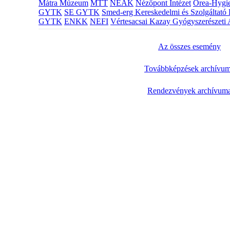
Mátra Múzeum
MTT
NEAK
Nézőpont Intézet
Orea-Hygie
GYTK
SE GYTK
Smed-erg Kereskedelmi és Szolgáltató 
GYTK
ENKK
NEFI
Vértesacsai Kazay Gyógyszerészeti 
Az összes esemény
Továbbképzések archívu
Rendezvények archívum