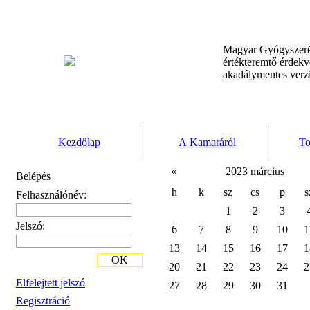
Magyar Gyógyszeré
értékteremtő érdek
akadálymentes verz
Kezdőlap
A Kamaráról
To
«
2023 március
Belépés
h
k
sz
cs
p
s
Felhasználónév:
1
2
3
Jelszó:
6
7
8
9
10
1
13
14
15
16
17
1
OK
20
21
22
23
24
2
Elfelejtett jelszó
27
28
29
30
31
Regisztráció