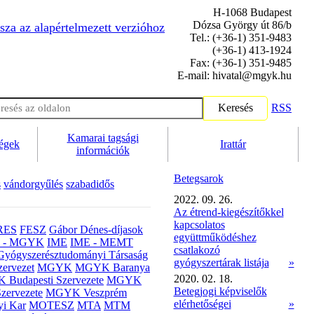
H-1068 Budapest
Dózsa György út 86/b
sza az alapértelmezett verzióhoz
Tel.: (+36-1) 351-9483
(+36-1) 413-1924
Fax: (+36-1) 351-9485
E-mail: hivatal@mgyk.hu
Keresés
RSS
Kamarai tagsági
ségek
Irattár
információk
Betegsarok
s
vándorgyűlés
szabadidős
2022. 09. 26.
Az étrend-kiegészítőkkel
kapcsolatos
RES
FESZ
Gábor Dénes-díjasok
együttműködéshez
- MGYK
IME
IME - MEMT
csatlakozó
Gyógyszerésztudományi Társaság
gyógyszertárak listája
»
ervezet
MGYK
MGYK Baranya
2020. 02. 18.
Budapesti Szervezete
MGYK
Betegjogi képviselők
zervezete
MGYK Veszprém
elérhetőségei
»
yi Kar
MOTESZ
MTA
MTM