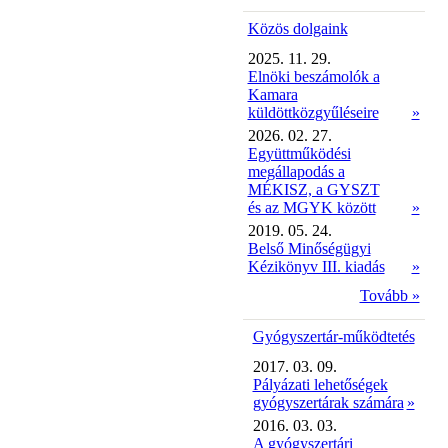
Közös dolgaink
2025. 11. 29.
Elnöki beszámolók a
Kamara
küldöttközgyűléseire
»
2026. 02. 27.
Együttműködési
megállapodás a
MÉKISZ, a GYSZT
és az MGYK között
»
2019. 05. 24.
Belső Minőségügyi
Kézikönyv III. kiadás
»
Tovább »
Gyógyszertár-működtetés
2017. 03. 09.
Pályázati lehetőségek
gyógyszertárak számára
»
2016. 03. 03.
A gyógyszertári