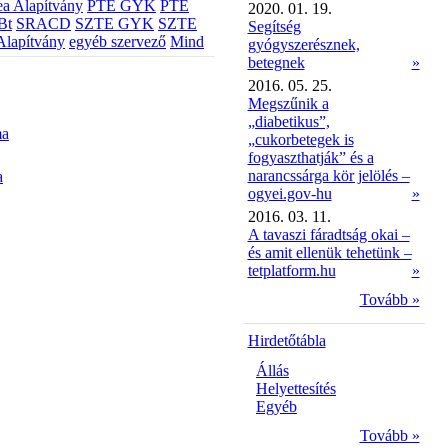
a Alapítvány
PTE GYK
PTE
2020. 01. 19.
Bt
SRACD
SZTE GYK
SZTE
Segítség
Alapítvány
egyéb szervező
Mind
gyógyszerésznek,
betegnek
»
2016. 05. 25.
Megszűnik a
„diabetikus”,
ma
„cukorbetegek is
fogyaszthatják” és a
narancssárga kör jelölés –
a
ogyei.gov-hu
»
2016. 03. 11.
A tavaszi fáradtság okai –
és amit ellenük tehetünk –
tetplatform.hu
»
Tovább »
Hirdetőtábla
Állás
Helyettesítés
Egyéb
Tovább »