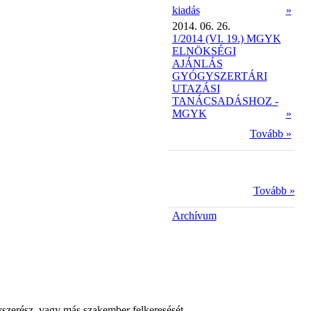
kiadás
»
2014. 06. 26.
1/2014 (VI. 19.) MGYK
ELNÖKSÉGI
AJÁNLÁS
GYÓGYSZERTÁRI
UTAZÁSI
TANÁCSADÁSHOZ -
MGYK
»
Tovább »
Tovább »
Archívum
yszerész, vagy más szakember felkeresését.