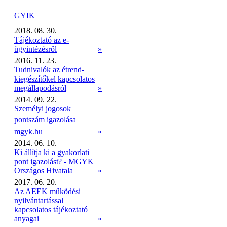
GYIK
2018. 08. 30.
Tájékoztató az e-
ügyintézésről
»
2016. 11. 23.
Tudnivalók az étrend-
kiegészítőkel kapcsolatos
megállapodásról
»
2014. 09. 22.
Személyi jogosok
pontszám igazolása 
mgyk.hu
»
2014. 06. 10.
Ki állítja ki a gyakorlati
pont igazolást? - MGYK
Országos Hivatala
»
2017. 06. 20.
Az AEEK működési
nyilvántartással
kapcsolatos tájékoztató
anyagai
»