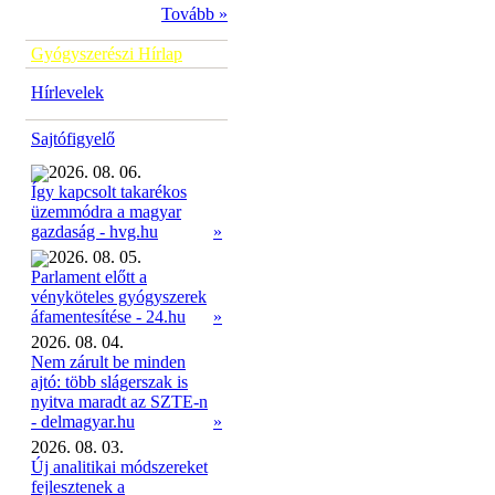
Tovább »
Gyógyszerészi Hírlap
Hírlevelek
Sajtófigyelő
2026. 08. 06.
Így kapcsolt takarékos
üzemmódra a magyar
»
gazdaság - hvg.hu
2026. 08. 05.
Parlament előtt a
vényköteles gyógyszerek
»
áfamentesítése - 24.hu
2026. 08. 04.
Nem zárult be minden
ajtó: több slágerszak is
nyitva maradt az SZTE-n
- delmagyar.hu
»
2026. 08. 03.
Új analitikai módszereket
fejlesztenek a