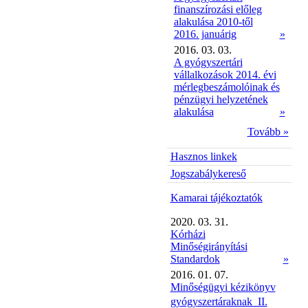
finanszírozási előleg
alakulása 2010-től
2016. januárig
»
2016. 03. 03.
A gyógyszertári
vállalkozások 2014. évi
mérlegbeszámolóinak és
pénzügyi helyzetének
alakulása
»
Tovább »
Hasznos linkek
Jogszabálykereső
Kamarai tájékoztatók
2020. 03. 31.
Kórházi
Minőségirányítási
Standardok
»
2016. 01. 07.
Minőségügyi kézikönyv
gyógyszertáraknak  II.