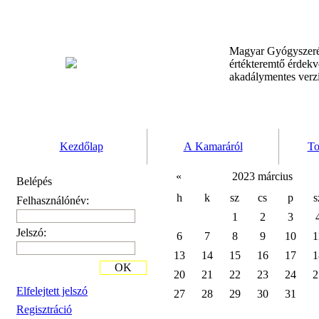
Magyar Gyógyszeré
értékteremtő érdek
akadálymentes verz
Kezdőlap
A Kamaráról
To
«
2023 március
Belépés
h
k
sz
cs
p
s
Felhasználónév:
1
2
3
Jelszó:
6
7
8
9
10
1
13
14
15
16
17
1
OK
20
21
22
23
24
2
Elfelejtett jelszó
27
28
29
30
31
Regisztráció