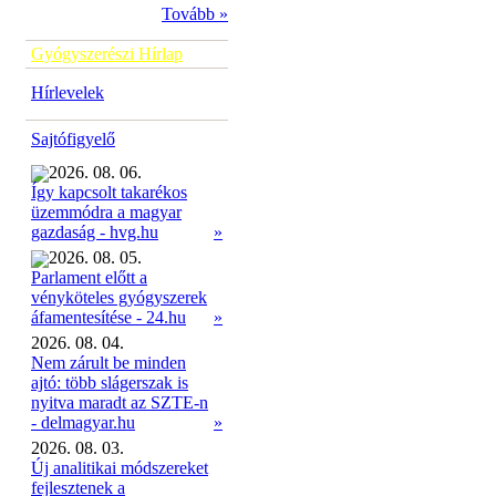
Tovább »
Gyógyszerészi Hírlap
Hírlevelek
Sajtófigyelő
2026. 08. 06.
Így kapcsolt takarékos
üzemmódra a magyar
»
gazdaság - hvg.hu
2026. 08. 05.
Parlament előtt a
vényköteles gyógyszerek
»
áfamentesítése - 24.hu
2026. 08. 04.
Nem zárult be minden
ajtó: több slágerszak is
nyitva maradt az SZTE-n
- delmagyar.hu
»
2026. 08. 03.
Új analitikai módszereket
fejlesztenek a