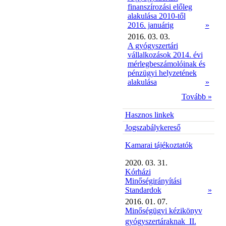
finanszírozási előleg
alakulása 2010-től
2016. januárig
»
2016. 03. 03.
A gyógyszertári
vállalkozások 2014. évi
mérlegbeszámolóinak és
pénzügyi helyzetének
alakulása
»
Tovább »
Hasznos linkek
Jogszabálykereső
Kamarai tájékoztatók
2020. 03. 31.
Kórházi
Minőségirányítási
Standardok
»
2016. 01. 07.
Minőségügyi kézikönyv
gyógyszertáraknak  II.