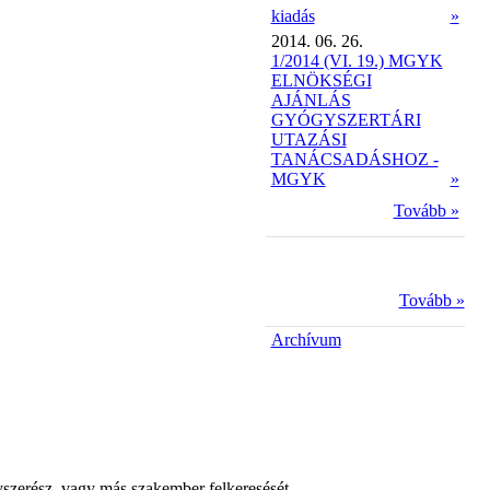
kiadás
»
2014. 06. 26.
1/2014 (VI. 19.) MGYK
ELNÖKSÉGI
AJÁNLÁS
GYÓGYSZERTÁRI
UTAZÁSI
TANÁCSADÁSHOZ -
MGYK
»
Tovább »
Tovább »
Archívum
yszerész, vagy más szakember felkeresését.