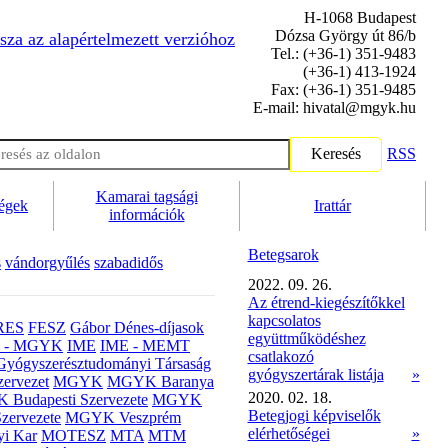
H-1068 Budapest
Dózsa György út 86/b
sza az alapértelmezett verzióhoz
Tel.: (+36-1) 351-9483
(+36-1) 413-1924
Fax: (+36-1) 351-9485
E-mail: hivatal@mgyk.hu
Keresés
RSS
Kamarai tagsági
ségek
Irattár
információk
Betegsarok
s
vándorgyűlés
szabadidős
2022. 09. 26.
Az étrend-kiegészítőkkel
kapcsolatos
RES
FESZ
Gábor Dénes-díjasok
együttműködéshez
- MGYK
IME
IME - MEMT
csatlakozó
Gyógyszerésztudományi Társaság
gyógyszertárak listája
»
ervezet
MGYK
MGYK Baranya
2020. 02. 18.
Budapesti Szervezete
MGYK
Betegjogi képviselők
zervezete
MGYK Veszprém
elérhetőségei
»
yi Kar
MOTESZ
MTA
MTM