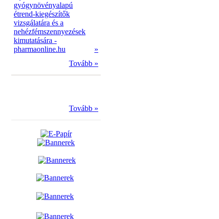
gyógynövényalapú
étrend-kiegészítők
vizsgálatára és a
nehézfémszennyezések
kimutatására -
pharmaonline.hu
»
Tovább »
Tovább »