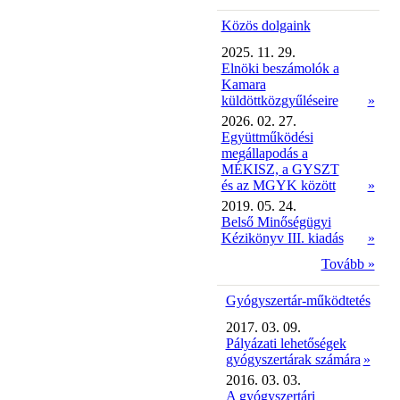
Közös dolgaink
2025. 11. 29.
Elnöki beszámolók a
Kamara
küldöttközgyűléseire
»
2026. 02. 27.
Együttműködési
megállapodás a
MÉKISZ, a GYSZT
és az MGYK között
»
2019. 05. 24.
Belső Minőségügyi
Kézikönyv III. kiadás
»
Tovább »
Gyógyszertár-működtetés
2017. 03. 09.
Pályázati lehetőségek
gyógyszertárak számára
»
2016. 03. 03.
A gyógyszertári