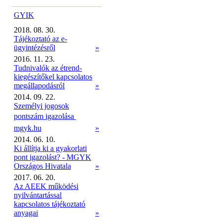
GYIK
2018. 08. 30.
Tájékoztató az e-
ügyintézésről
»
2016. 11. 23.
Tudnivalók az étrend-
kiegészítőkel kapcsolatos
megállapodásról
»
2014. 09. 22.
Személyi jogosok
pontszám igazolása 
mgyk.hu
»
2014. 06. 10.
Ki állítja ki a gyakorlati
pont igazolást? - MGYK
Országos Hivatala
»
2017. 06. 20.
Az AEEK működési
nyilvántartással
kapcsolatos tájékoztató
anyagai
»