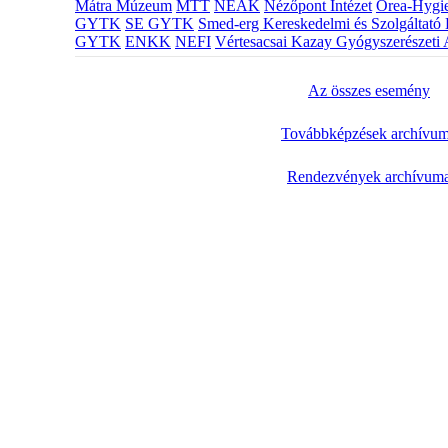
Mátra Múzeum
MTT
NEAK
Nézőpont Intézet
Orea-Hygie
GYTK
SE GYTK
Smed-erg Kereskedelmi és Szolgáltató 
GYTK
ENKK
NEFI
Vértesacsai Kazay Gyógyszerészeti 
Az összes esemény
Továbbképzések archívu
Rendezvények archívum