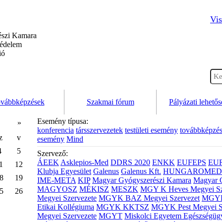
Vis
szi Kamara
védelem
ió
vábbképzések
Szakmai fórum
Pályázati lehető
Esemény típusa:
»
konferencia
társszervezetek
testületi esemény
továbbképzé
z
v
esemény
Mind
4
5
Szervező:
ÁEEK
Asklepios-Med
DDRS 2020
ENKK
EUFEPS
EU
1
12
Klubja Egyesület
Galenus
Galenus Kft.
HUNGAROMED 
8
19
IME-META
KIP
Magyar Gyógyszerészi Kamara
Magyar 
MAGYOSZ
MÉKISZ
MESZK
MGY K Heves Megyei Sz
5
26
Megyei Szervezete
MGYK BAZ Megyei Szervezet
MGYK 
Etikai Kollégiuma
MGYK KKTSZ
MGYK Pest Megyei S
Megyei Szervezete
MGYT
Miskolci Egyetem Egészségüg