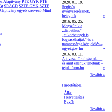
a Alapítvány
PTE GYK
PTE
2020. 01. 19.
Bt
SRACD
SZTE GYK
SZTE
Segítség
Alapítvány
egyéb szervező
Mind
gyógyszerésznek,
betegnek
»
2016. 05. 25.
Megszűnik a
„diabetikus”,
ma
„cukorbetegek is
fogyaszthatják” és a
narancssárga kör jelölés –
a
ogyei.gov-hu
»
2016. 03. 11.
A tavaszi fáradtság okai –
és amit ellenük tehetünk –
tetplatform.hu
»
Tovább »
Hirdetőtábla
Állás
Helyettesítés
Egyéb
Tovább »