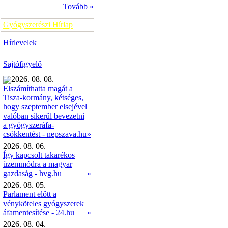
Tovább »
Gyógyszerészi Hírlap
Hírlevelek
Sajtófigyelő
2026. 08. 08.
Elszámíthatta magát a
Tisza-kormány, kétséges,
hogy szeptember elsejével
valóban sikerül bevezetni
a gyógyszeráfa-
»
csökkentést - nepszava.hu
2026. 08. 06.
Így kapcsolt takarékos
üzemmódra a magyar
gazdaság - hvg.hu
»
2026. 08. 05.
Parlament előtt a
vényköteles gyógyszerek
áfamentesítése - 24.hu
»
2026. 08. 04.