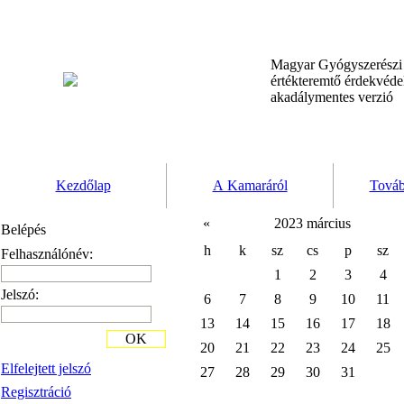
Magyar Gyógyszerész
értékteremtő érdekvéd
akadálymentes verzió
Kezdőlap
A Kamaráról
Továb
«
2023 március
Belépés
h
k
sz
cs
p
sz
Felhasználónév:
1
2
3
4
Jelszó:
6
7
8
9
10
11
13
14
15
16
17
18
OK
20
21
22
23
24
25
Elfelejtett jelszó
27
28
29
30
31
Regisztráció