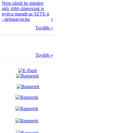
Nem zárult be minden
ajtó: több slágerszak is
nyitva maradt az SZTE-n
- delmagyar.hu
»
Tovább »
Tovább »