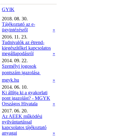
GYIK
2018. 08. 30.
Tájékoztató az e-
ügyintézésről
»
2016. 11. 23.
Tudnivalók az étrend-
kiegészítőkel kapcsolatos
megállapodásról
»
2014. 09. 22.
Személyi jogosok
pontszám igazolása 
mgyk.hu
»
2014. 06. 10.
Ki állítja ki a gyakorlati
pont igazolást? - MGYK
Országos Hivatala
»
2017. 06. 20.
Az AEEK működési
nyilvántartással
kapcsolatos tájékoztató
anyagai
»