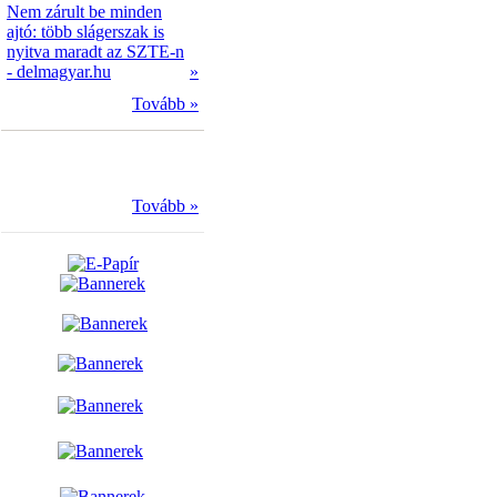
Nem zárult be minden
ajtó: több slágerszak is
nyitva maradt az SZTE-n
- delmagyar.hu
»
Tovább »
Tovább »