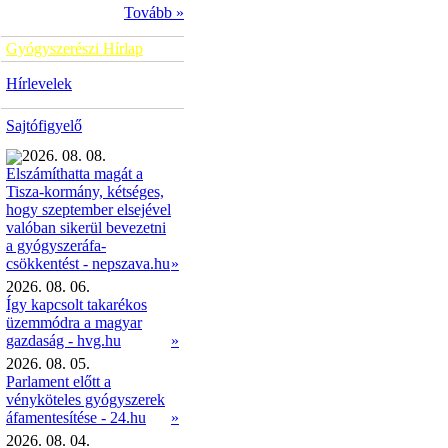
Tovább »
Gyógyszerészi Hírlap
Hírlevelek
Sajtófigyelő
2026. 08. 08.
Elszámíthatta magát a
Tisza-kormány, kétséges,
hogy szeptember elsejével
valóban sikerül bevezetni
a gyógyszeráfa-
»
csökkentést - nepszava.hu
2026. 08. 06.
Így kapcsolt takarékos
üzemmódra a magyar
gazdaság - hvg.hu
»
2026. 08. 05.
Parlament előtt a
vényköteles gyógyszerek
áfamentesítése - 24.hu
»
2026. 08. 04.