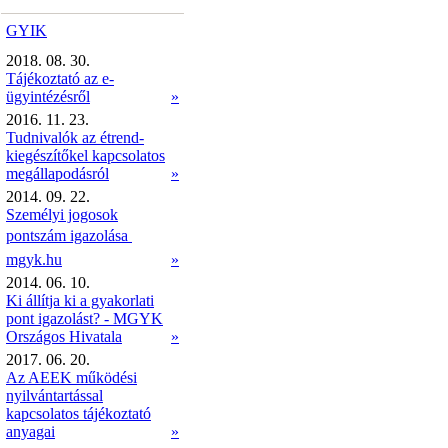
GYIK
2018. 08. 30.
Tájékoztató az e-
ügyintézésről
»
2016. 11. 23.
Tudnivalók az étrend-
kiegészítőkel kapcsolatos
megállapodásról
»
2014. 09. 22.
Személyi jogosok
pontszám igazolása 
mgyk.hu
»
2014. 06. 10.
Ki állítja ki a gyakorlati
pont igazolást? - MGYK
Országos Hivatala
»
2017. 06. 20.
Az AEEK működési
nyilvántartással
kapcsolatos tájékoztató
anyagai
»