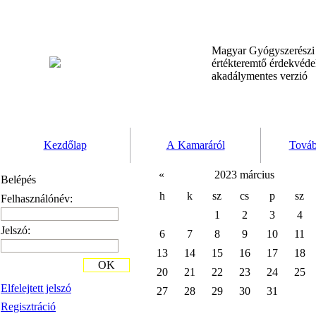
Magyar Gyógyszerész
értékteremtő érdekvéd
akadálymentes verzió
Kezdőlap
A Kamaráról
Továb
«
2023 március
Belépés
h
k
sz
cs
p
sz
Felhasználónév:
1
2
3
4
Jelszó:
6
7
8
9
10
11
13
14
15
16
17
18
OK
20
21
22
23
24
25
Elfelejtett jelszó
27
28
29
30
31
Regisztráció