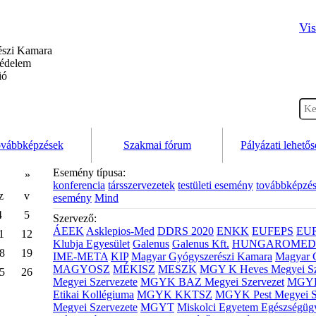
Vis
szi Kamara
védelem
ió
vábbképzések
Szakmai fórum
Pályázati lehető
Esemény típusa:
»
konferencia
társszervezetek
testületi esemény
továbbképzé
z
v
esemény
Mind
4
5
Szervező:
ÁEEK
Asklepios-Med
DDRS 2020
ENKK
EUFEPS
EU
1
12
Klubja Egyesület
Galenus
Galenus Kft.
HUNGAROMED 
8
19
IME-META
KIP
Magyar Gyógyszerészi Kamara
Magyar 
MAGYOSZ
MÉKISZ
MESZK
MGY K Heves Megyei Sz
5
26
Megyei Szervezete
MGYK BAZ Megyei Szervezet
MGYK 
Etikai Kollégiuma
MGYK KKTSZ
MGYK Pest Megyei S
Megyei Szervezete
MGYT
Miskolci Egyetem Egészségüg