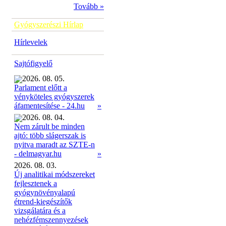
Tovább »
Gyógyszerészi Hírlap
Hírlevelek
Sajtófigyelő
2026. 08. 05.
Parlament előtt a
vényköteles gyógyszerek
»
áfamentesítése - 24.hu
2026. 08. 04.
Nem zárult be minden
ajtó: több slágerszak is
nyitva maradt az SZTE-n
»
- delmagyar.hu
2026. 08. 03.
Új analitikai módszereket
fejlesztenek a
gyógynövényalapú
étrend-kiegészítők
vizsgálatára és a
nehézfémszennyezések