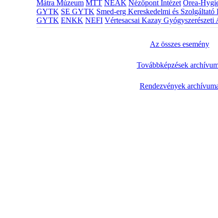
Mátra Múzeum
MTT
NEAK
Nézőpont Intézet
Orea-Hygie
GYTK
SE GYTK
Smed-erg Kereskedelmi és Szolgáltató 
GYTK
ENKK
NEFI
Vértesacsai Kazay Gyógyszerészeti 
Az összes esemény
Továbbképzések archívu
Rendezvények archívum