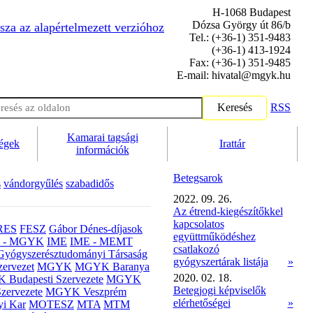
H-1068 Budapest
Dózsa György út 86/b
sza az alapértelmezett verzióhoz
Tel.: (+36-1) 351-9483
(+36-1) 413-1924
Fax: (+36-1) 351-9485
E-mail: hivatal@mgyk.hu
Keresés
RSS
Kamarai tagsági
ségek
Irattár
információk
Betegsarok
s
vándorgyűlés
szabadidős
2022. 09. 26.
Az étrend-kiegészítőkkel
kapcsolatos
RES
FESZ
Gábor Dénes-díjasok
együttműködéshez
- MGYK
IME
IME - MEMT
csatlakozó
Gyógyszerésztudományi Társaság
gyógyszertárak listája
»
ervezet
MGYK
MGYK Baranya
2020. 02. 18.
Budapesti Szervezete
MGYK
Betegjogi képviselők
zervezete
MGYK Veszprém
elérhetőségei
»
yi Kar
MOTESZ
MTA
MTM