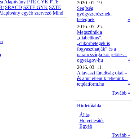
a Alapítvány
PTE GYK
PTE
2020. 01. 19.
Bt
SRACD
SZTE GYK
SZTE
Segítség
Alapítvány
egyéb szervező
Mind
gyógyszerésznek,
betegnek
»
2016. 05. 25.
Megszűnik a
„diabetikus”,
ma
„cukorbetegek is
fogyaszthatják” és a
narancssárga kör jelölés –
a
ogyei.gov-hu
»
2016. 03. 11.
A tavaszi fáradtság okai –
és amit ellenük tehetünk –
tetplatform.hu
»
Tovább »
Hirdetőtábla
Állás
Helyettesítés
Egyéb
Tovább »