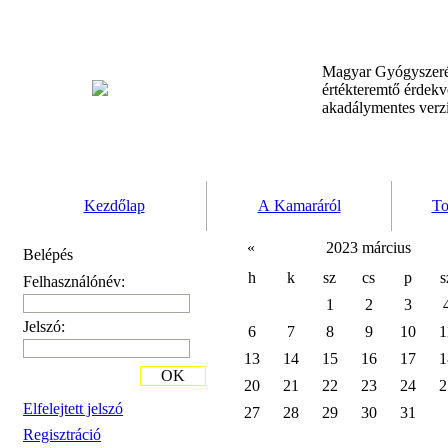
Magyar Gyógyszeré
értékteremtő érdek
akadálymentes verz
Kezdőlap
A Kamaráról
To
«
2023 március
Belépés
h
k
sz
cs
p
s
Felhasználónév:
1
2
3
Jelszó:
6
7
8
9
10
1
13
14
15
16
17
1
OK
20
21
22
23
24
2
Elfelejtett jelszó
27
28
29
30
31
Regisztráció