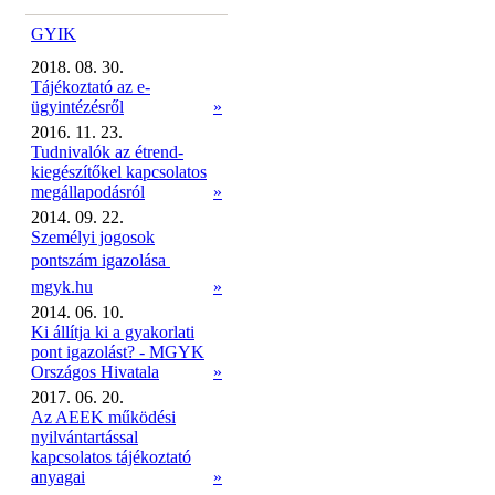
GYIK
2018. 08. 30.
Tájékoztató az e-
ügyintézésről
»
2016. 11. 23.
Tudnivalók az étrend-
kiegészítőkel kapcsolatos
megállapodásról
»
2014. 09. 22.
Személyi jogosok
pontszám igazolása 
mgyk.hu
»
2014. 06. 10.
Ki állítja ki a gyakorlati
pont igazolást? - MGYK
Országos Hivatala
»
2017. 06. 20.
Az AEEK működési
nyilvántartással
kapcsolatos tájékoztató
anyagai
»