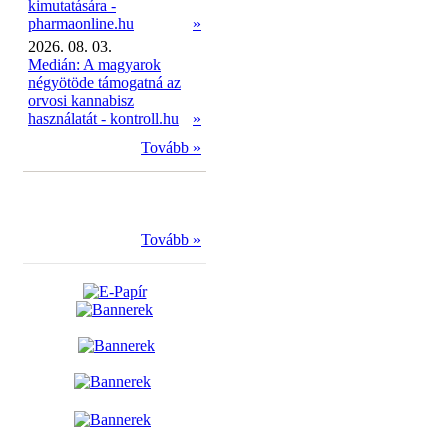
kimutatására -
pharmaonline.hu
»
2026. 08. 03.
Medián: A magyarok
négyötöde támogatná az
orvosi kannabisz
használatát - kontroll.hu
»
Tovább »
Tovább »