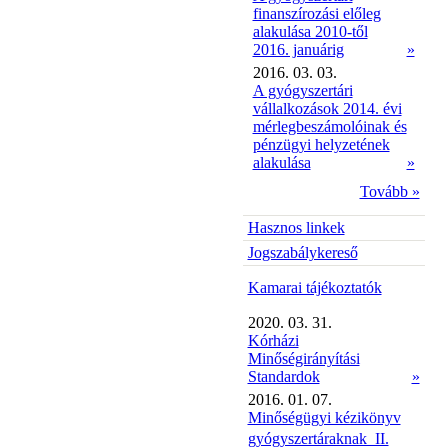
finanszírozási előleg
alakulása 2010-től
2016. januárig
»
2016. 03. 03.
A gyógyszertári
vállalkozások 2014. évi
mérlegbeszámolóinak és
pénzügyi helyzetének
alakulása
»
Tovább »
Hasznos linkek
Jogszabálykereső
Kamarai tájékoztatók
2020. 03. 31.
Kórházi
Minőségirányítási
Standardok
»
2016. 01. 07.
Minőségügyi kézikönyv
gyógyszertáraknak  II.