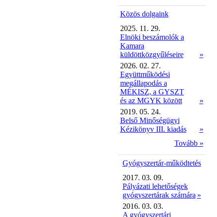
Közös dolgaink
2025. 11. 29.
Elnöki beszámolók a
Kamara
küldöttközgyűléseire
»
2026. 02. 27.
Együttműködési
megállapodás a
MÉKISZ, a GYSZT
és az MGYK között
»
2019. 05. 24.
Belső Minőségügyi
Kézikönyv III. kiadás
»
Tovább »
Gyógyszertár-működtetés
2017. 03. 09.
Pályázati lehetőségek
gyógyszertárak számára
»
2016. 03. 03.
A gyógyszertári