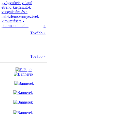
gyógynövényalapú
étrend-kiegészítők
vizsgálatára és a
nehézfémszennyezések
kimutatására -
pharmaonline.hu
»
Tovább »
Tovább »