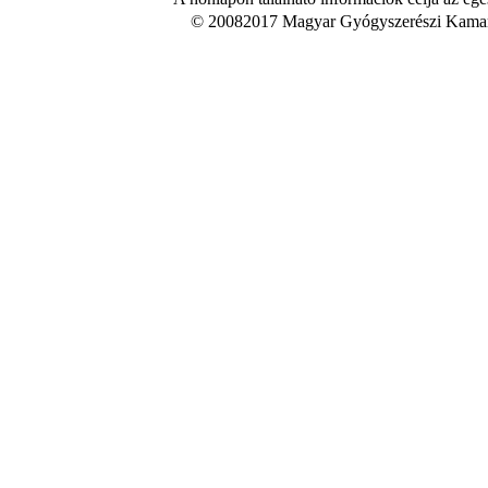
© 20082017 Magyar Gyógyszerészi Kamara