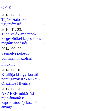
GYIK
2018. 08. 30.
Tájékoztató az e-
ügyintézésről
»
2016. 11. 23.
Tudnivalók az étrend-
kiegészítőkel kapcsolatos
megállapodásról
»
2014. 09. 22.
Személyi jogosok
pontszám igazolása 
mgyk.hu
»
2014. 06. 10.
Ki állítja ki a gyakorlati
pont igazolást? - MGYK
Országos Hivatala
»
2017. 06. 20.
Az AEEK működési
nyilvántartással
kapcsolatos tájékoztató
anyagai
»