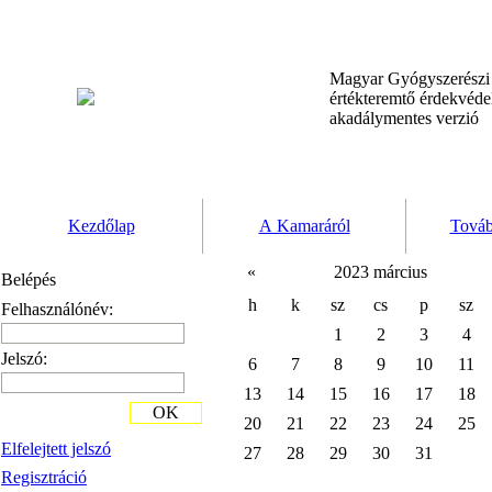
Magyar Gyógyszerész
értékteremtő érdekvéd
akadálymentes verzió
Kezdőlap
A Kamaráról
Továb
«
2023 március
Belépés
h
k
sz
cs
p
sz
Felhasználónév:
1
2
3
4
Jelszó:
6
7
8
9
10
11
13
14
15
16
17
18
OK
20
21
22
23
24
25
Elfelejtett jelszó
27
28
29
30
31
Regisztráció