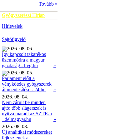
Tovább »
Gyógyszerészi Hírlap
Hírlevelek
Sajtófigyelő
2026. 08. 06.
Így kapcsolt takarékos
üzemmódra a magyar
»
gazdaság - hvg.hu
2026. 08. 05.
Parlament előtt a
vényköteles gyógyszerek
»
áfamentesítése - 24.hu
2026. 08. 04.
Nem zárult be minden
ajtó: több slágerszak is
nyitva maradt az SZTE-n
- delmagyar.hu
»
2026. 08. 03.
Új analitikai módszereket
fejlesztenek a