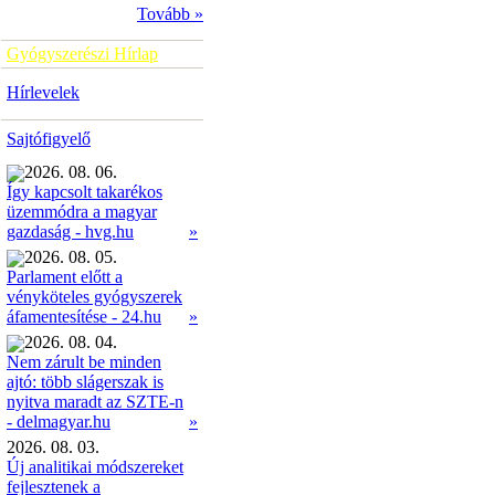
Tovább »
Gyógyszerészi Hírlap
Hírlevelek
Sajtófigyelő
2026. 08. 06.
Így kapcsolt takarékos
üzemmódra a magyar
»
gazdaság - hvg.hu
2026. 08. 05.
Parlament előtt a
vényköteles gyógyszerek
»
áfamentesítése - 24.hu
2026. 08. 04.
Nem zárult be minden
ajtó: több slágerszak is
nyitva maradt az SZTE-n
»
- delmagyar.hu
2026. 08. 03.
Új analitikai módszereket
fejlesztenek a