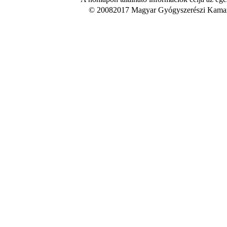
© 20082017 Magyar Gyógyszerészi Kamara