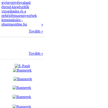
gyógynövényalapú
étrend-kiegészítők
vizsgálatára és a
nehézfémszennyezések
kimutatására -
pharmaonline.hu
»
Tovább »
Tovább »