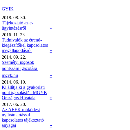
GYIK
2018. 08. 30.
Tájékoztató az e-
ügyintézésről
»
2016. 11. 23.
Tudnivalók az étrend-
kiegészítőkel kapcsolatos
megállapodásról
»
2014. 09. 22.
Személyi jogosok
pontszám igazolása 
mgyk.hu
»
2014. 06. 10.
Ki állítja ki a gyakorlati
pont igazolást? - MGYK
Országos Hivatala
»
2017. 06. 20.
Az AEEK működési
nyilvántartással
kapcsolatos tájékoztató
anyagai
»