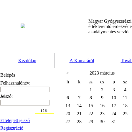
Magyar Gyógyszerész
értékteremtő érdekvéd
akadálymentes verzió
Kezdőlap
A Kamaráról
Továb
«
2023 március
Belépés
h
k
sz
cs
p
sz
Felhasználónév:
1
2
3
4
Jelszó:
6
7
8
9
10
11
13
14
15
16
17
18
OK
20
21
22
23
24
25
Elfelejtett jelszó
27
28
29
30
31
Regisztráció