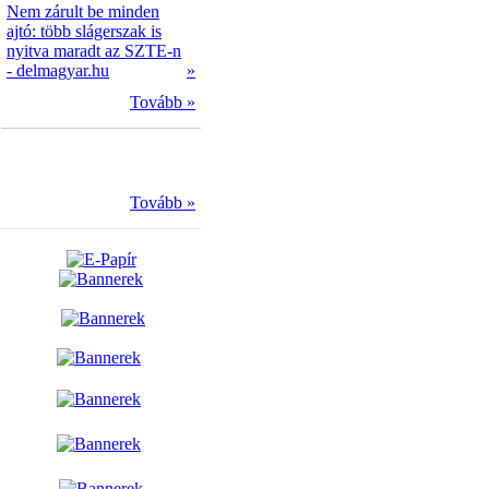
Nem zárult be minden
ajtó: több slágerszak is
nyitva maradt az SZTE-n
- delmagyar.hu
»
Tovább »
Tovább »