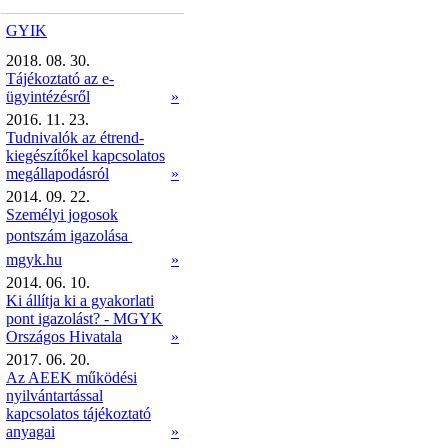
GYIK
2018. 08. 30.
Tájékoztató az e-
ügyintézésről
»
2016. 11. 23.
Tudnivalók az étrend-
kiegészítőkel kapcsolatos
megállapodásról
»
2014. 09. 22.
Személyi jogosok
pontszám igazolása 
mgyk.hu
»
2014. 06. 10.
Ki állítja ki a gyakorlati
pont igazolást? - MGYK
Országos Hivatala
»
2017. 06. 20.
Az AEEK működési
nyilvántartással
kapcsolatos tájékoztató
anyagai
»