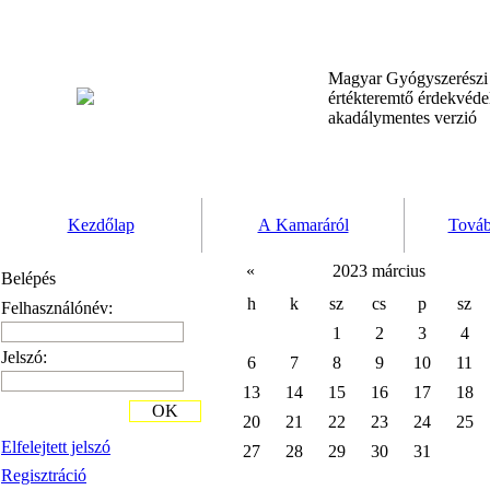
Magyar Gyógyszerész
értékteremtő érdekvéd
akadálymentes verzió
Kezdőlap
A Kamaráról
Továb
«
2023 március
Belépés
h
k
sz
cs
p
sz
Felhasználónév:
1
2
3
4
Jelszó:
6
7
8
9
10
11
13
14
15
16
17
18
OK
20
21
22
23
24
25
Elfelejtett jelszó
27
28
29
30
31
Regisztráció