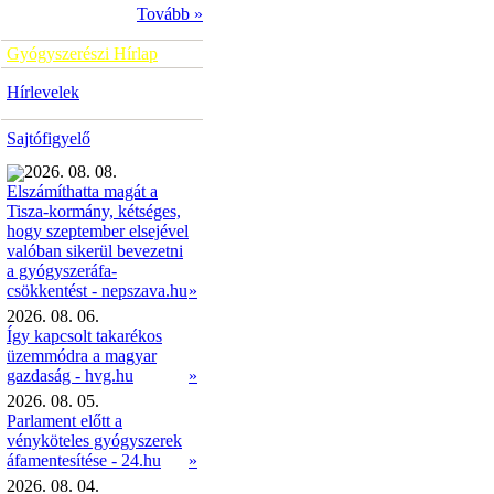
Tovább »
Gyógyszerészi Hírlap
Hírlevelek
Sajtófigyelő
2026. 08. 08.
Elszámíthatta magát a
Tisza-kormány, kétséges,
hogy szeptember elsejével
valóban sikerül bevezetni
a gyógyszeráfa-
»
csökkentést - nepszava.hu
2026. 08. 06.
Így kapcsolt takarékos
üzemmódra a magyar
gazdaság - hvg.hu
»
2026. 08. 05.
Parlament előtt a
vényköteles gyógyszerek
áfamentesítése - 24.hu
»
2026. 08. 04.