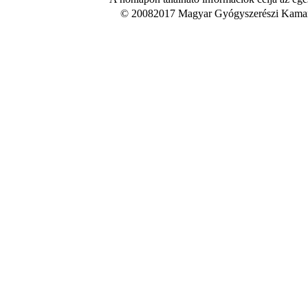
© 20082017 Magyar Gyógyszerészi Kamara