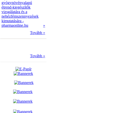
gyógynövényalapú
étrend-kiegészítők
vizsgálatára és a
nehézfémszennyezések
kimutatására -
pharmaonline.hu
»
Tovább »
Tovább »