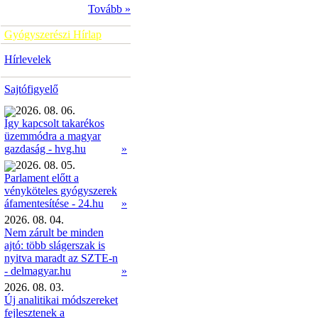
Tovább »
Gyógyszerészi Hírlap
Hírlevelek
Sajtófigyelő
2026. 08. 06.
Így kapcsolt takarékos
üzemmódra a magyar
»
gazdaság - hvg.hu
2026. 08. 05.
Parlament előtt a
vényköteles gyógyszerek
»
áfamentesítése - 24.hu
2026. 08. 04.
Nem zárult be minden
ajtó: több slágerszak is
nyitva maradt az SZTE-n
- delmagyar.hu
»
2026. 08. 03.
Új analitikai módszereket
fejlesztenek a