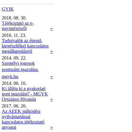
GYIK
2018. 08. 30.
Tájékoztató az e-
ügyintézésről
»
2016. 11. 23.
Tudnivalók az étrend-
kiegészítőkel kapcsolatos
megállapodásról
»
2014. 09. 22.
Személyi jogosok
pontszám igazolása 
mgyk.hu
»
2014. 06. 10.
Ki állítja ki a gyakorlati
pont igazolást? - MGYK
Országos Hivatala
»
2017. 06. 20.
Az AEEK működési
nyilvántartással
kapcsolatos tájékoztató
anyagai
»