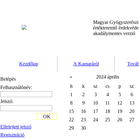
Magyar Gyógyszerész
értékteremtő érdekvéd
akadálymentes verzió
Kezdőlap
A Kamaráról
Továb
«
2024 április
Belépés
h
k
sz
cs
p
sz
Felhasználónév:
1
2
3
4
5
6
Jelszó:
8
9
10
11
12
13
15
16
17
18
19
20
OK
22
23
24
25
26
27
Elfelejtett jelszó
29
30
Regisztráció