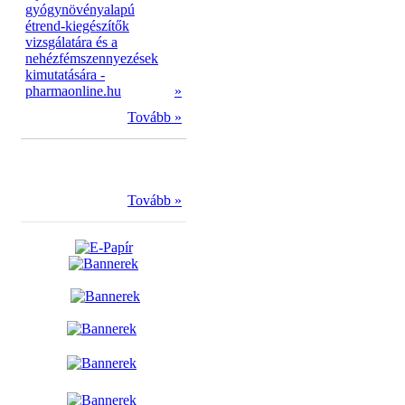
gyógynövényalapú
étrend-kiegészítők
vizsgálatára és a
nehézfémszennyezések
kimutatására -
pharmaonline.hu
»
Tovább »
Tovább »