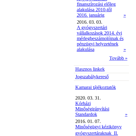
finanszírozási előleg
alakulása 2010-től
2016. januárig
»
2016. 03. 03.
A gyógyszertári
vállalkozások 2014. évi
mérlegbeszámolóinak és
pénzügyi helyzetének
alakulása
»
Tovább »
Hasznos linkek
Jogszabálykereső
Kamarai tájékoztatók
2020. 03. 31.
Kórházi
Minőségirányítási
Standardok
»
2016. 01. 07.
Minőségügyi kézikönyv
gyógyszertáraknak  II.