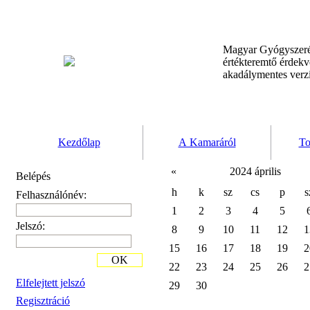
Magyar Gyógyszeré
értékteremtő érdek
akadálymentes verz
Kezdőlap
A Kamaráról
To
«
2024 április
Belépés
h
k
sz
cs
p
s
Felhasználónév:
1
2
3
4
5
Jelszó:
8
9
10
11
12
1
15
16
17
18
19
2
OK
22
23
24
25
26
2
Elfelejtett jelszó
29
30
Regisztráció