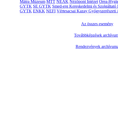
Mátra Múzeum
MTT
NEAK
Nézőpont Intézet
Orea-Hygie
GYTK
SE GYTK
Smed-erg Kereskedelmi és Szolgáltató 
GYTK
ENKK
NEFI
Vértesacsai Kazay Gyógyszerészeti 
Az összes esemény
Továbbképzések archívu
Rendezvények archívum