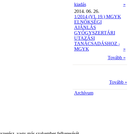
kiadás
»
2014. 06. 26.
1/2014 (VI. 19.) MGYK
ELNÖKSÉGI
AJÁNLÁS
GYÓGYSZERTÁRI
UTAZÁSI
TANÁCSADÁSHOZ -
MGYK
»
Tovább »
Tovább »
Archívum
yszerész, vagy más szakember felkeresését.