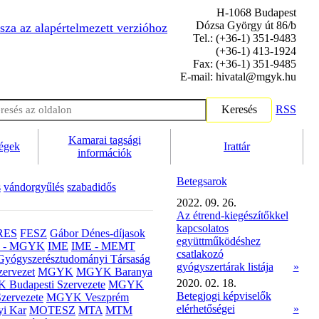
H-1068 Budapest
Dózsa György út 86/b
sza az alapértelmezett verzióhoz
Tel.: (+36-1) 351-9483
(+36-1) 413-1924
Fax: (+36-1) 351-9485
E-mail: hivatal@mgyk.hu
Keresés
RSS
Kamarai tagsági
ségek
Irattár
információk
Betegsarok
s
vándorgyűlés
szabadidős
2022. 09. 26.
Az étrend-kiegészítőkkel
kapcsolatos
RES
FESZ
Gábor Dénes-díjasok
együttműködéshez
- MGYK
IME
IME - MEMT
csatlakozó
Gyógyszerésztudományi Társaság
gyógyszertárak listája
»
ervezet
MGYK
MGYK Baranya
2020. 02. 18.
Budapesti Szervezete
MGYK
Betegjogi képviselők
zervezete
MGYK Veszprém
elérhetőségei
»
yi Kar
MOTESZ
MTA
MTM