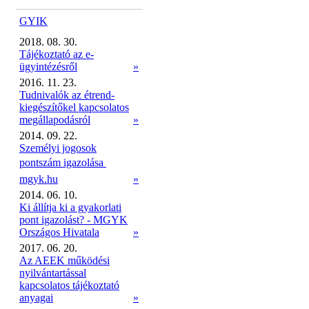
GYIK
2018. 08. 30.
Tájékoztató az e-
ügyintézésről
»
2016. 11. 23.
Tudnivalók az étrend-
kiegészítőkel kapcsolatos
megállapodásról
»
2014. 09. 22.
Személyi jogosok
pontszám igazolása 
mgyk.hu
»
2014. 06. 10.
Ki állítja ki a gyakorlati
pont igazolást? - MGYK
Országos Hivatala
»
2017. 06. 20.
Az AEEK működési
nyilvántartással
kapcsolatos tájékoztató
anyagai
»