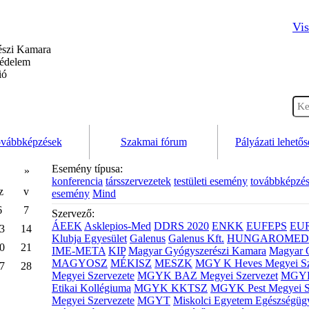
Vis
szi Kamara
védelem
ió
vábbképzések
Szakmai fórum
Pályázati lehető
Esemény típusa:
»
konferencia
társszervezetek
testületi esemény
továbbképzé
z
v
esemény
Mind
6
7
Szervező:
ÁEEK
Asklepios-Med
DDRS 2020
ENKK
EUFEPS
EU
3
14
Klubja Egyesület
Galenus
Galenus Kft.
HUNGAROMED 
0
21
IME-META
KIP
Magyar Gyógyszerészi Kamara
Magyar 
MAGYOSZ
MÉKISZ
MESZK
MGY K Heves Megyei Sz
7
28
Megyei Szervezete
MGYK BAZ Megyei Szervezet
MGYK 
Etikai Kollégiuma
MGYK KKTSZ
MGYK Pest Megyei S
Megyei Szervezete
MGYT
Miskolci Egyetem Egészségüg