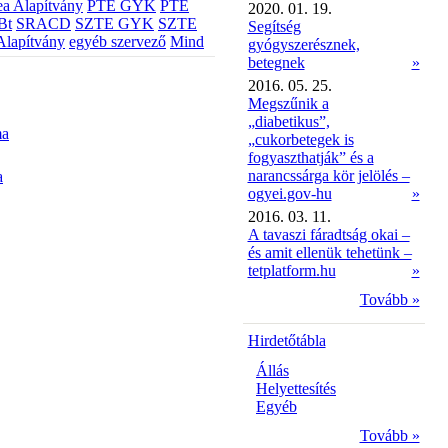
a Alapítvány
PTE GYK
PTE
2020. 01. 19.
Bt
SRACD
SZTE GYK
SZTE
Segítség
Alapítvány
egyéb szervező
Mind
gyógyszerésznek,
betegnek
»
2016. 05. 25.
Megszűnik a
„diabetikus”,
ma
„cukorbetegek is
fogyaszthatják” és a
narancssárga kör jelölés –
a
ogyei.gov-hu
»
2016. 03. 11.
A tavaszi fáradtság okai –
és amit ellenük tehetünk –
tetplatform.hu
»
Tovább »
Hirdetőtábla
Állás
Helyettesítés
Egyéb
Tovább »