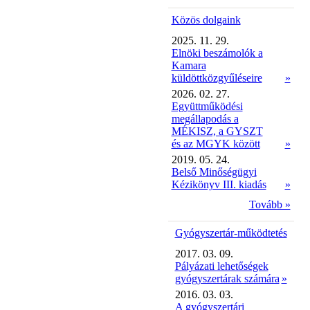
Közös dolgaink
2025. 11. 29.
Elnöki beszámolók a
Kamara
küldöttközgyűléseire
»
2026. 02. 27.
Együttműködési
megállapodás a
MÉKISZ, a GYSZT
és az MGYK között
»
2019. 05. 24.
Belső Minőségügyi
Kézikönyv III. kiadás
»
Tovább »
Gyógyszertár-működtetés
2017. 03. 09.
Pályázati lehetőségek
gyógyszertárak számára
»
2016. 03. 03.
A gyógyszertári