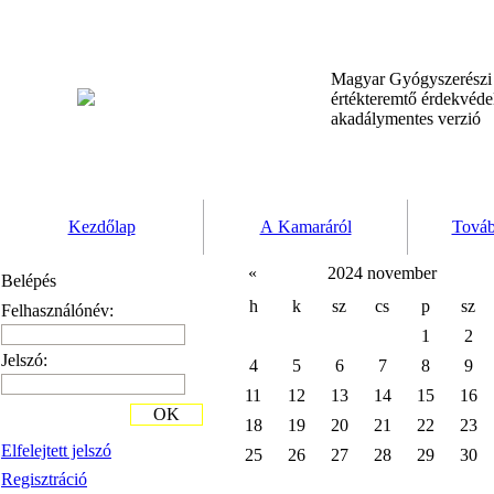
Magyar Gyógyszerész
értékteremtő érdekvéd
akadálymentes verzió
Kezdőlap
A Kamaráról
Továb
«
2024 november
Belépés
h
k
sz
cs
p
sz
Felhasználónév:
1
2
Jelszó:
4
5
6
7
8
9
11
12
13
14
15
16
OK
18
19
20
21
22
23
Elfelejtett jelszó
25
26
27
28
29
30
Regisztráció