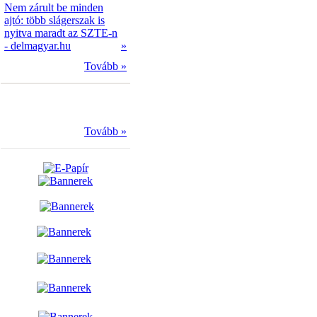
Nem zárult be minden
ajtó: több slágerszak is
nyitva maradt az SZTE-n
- delmagyar.hu
»
Tovább »
Tovább »