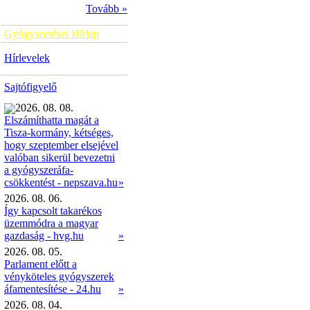
Tovább »
Gyógyszerészi Hírlap
Hírlevelek
Sajtófigyelő
2026. 08. 08.
Elszámíthatta magát a
Tisza-kormány, kétséges,
hogy szeptember elsejével
valóban sikerül bevezetni
a gyógyszeráfa-
»
csökkentést - nepszava.hu
2026. 08. 06.
Így kapcsolt takarékos
üzemmódra a magyar
gazdaság - hvg.hu
»
2026. 08. 05.
Parlament előtt a
vényköteles gyógyszerek
áfamentesítése - 24.hu
»
2026. 08. 04.