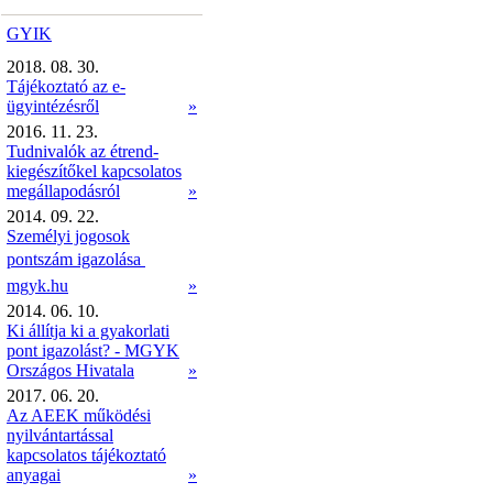
GYIK
2018. 08. 30.
Tájékoztató az e-
ügyintézésről
»
2016. 11. 23.
Tudnivalók az étrend-
kiegészítőkel kapcsolatos
megállapodásról
»
2014. 09. 22.
Személyi jogosok
pontszám igazolása 
mgyk.hu
»
2014. 06. 10.
Ki állítja ki a gyakorlati
pont igazolást? - MGYK
Országos Hivatala
»
2017. 06. 20.
Az AEEK működési
nyilvántartással
kapcsolatos tájékoztató
anyagai
»