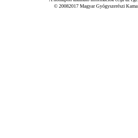
© 20082017 Magyar Gyógyszerészi Kamara