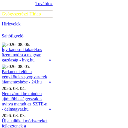
Tovább »
Gyógyszerészi Hírlap
Hírlevelek
Sajtófigyelő
2026. 08. 06.
Így kapcsolt takarékos
üzemmódra a magyar
»
gazdaság - hvg.hu
2026. 08. 05.
Parlament előtt a
vényköteles gyógyszerek
»
áfamentesítése - 24.hu
2026. 08. 04.
Nem zárult be minden
ajtó: több slágerszak is
nyitva maradt az SZTE-n
- delmagyar.hu
»
2026. 08. 03.
Új analitikai módszereket
fejlesztenek a