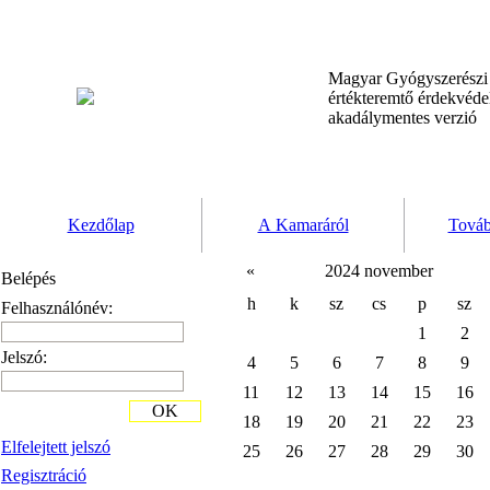
Magyar Gyógyszerész
értékteremtő érdekvéd
akadálymentes verzió
Kezdőlap
A Kamaráról
Továb
«
2024 november
Belépés
h
k
sz
cs
p
sz
Felhasználónév:
1
2
Jelszó:
4
5
6
7
8
9
11
12
13
14
15
16
OK
18
19
20
21
22
23
Elfelejtett jelszó
25
26
27
28
29
30
Regisztráció