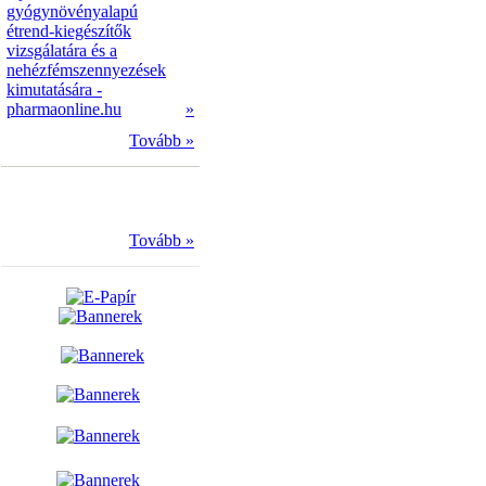
gyógynövényalapú
étrend-kiegészítők
vizsgálatára és a
nehézfémszennyezések
kimutatására -
pharmaonline.hu
»
Tovább »
Tovább »