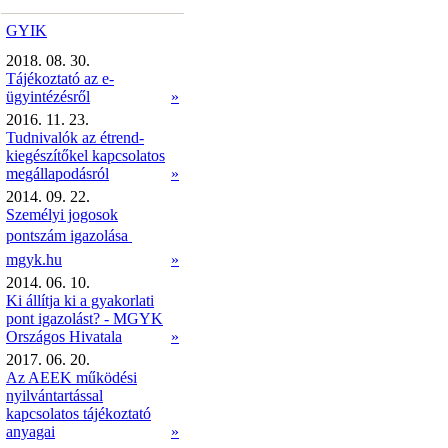
GYIK
2018. 08. 30.
Tájékoztató az e-
ügyintézésről
»
2016. 11. 23.
Tudnivalók az étrend-
kiegészítőkel kapcsolatos
megállapodásról
»
2014. 09. 22.
Személyi jogosok
pontszám igazolása 
mgyk.hu
»
2014. 06. 10.
Ki állítja ki a gyakorlati
pont igazolást? - MGYK
Országos Hivatala
»
2017. 06. 20.
Az AEEK működési
nyilvántartással
kapcsolatos tájékoztató
anyagai
»