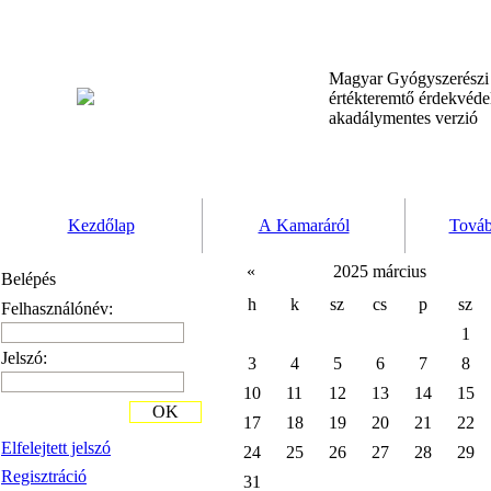
Magyar Gyógyszerész
értékteremtő érdekvéd
akadálymentes verzió
Kezdőlap
A Kamaráról
Továb
«
2025 március
Belépés
h
k
sz
cs
p
sz
Felhasználónév:
1
Jelszó:
3
4
5
6
7
8
10
11
12
13
14
15
OK
17
18
19
20
21
22
Elfelejtett jelszó
24
25
26
27
28
29
Regisztráció
31