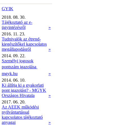
GYIK
2018. 08. 30.
Tájékoztató az e-
ügyintézésről
»
2016. 11. 23.
Tudnivalók az étrend-
kiegészítőkel kapcsolatos
megállapodásról
»
2014. 09. 22.
Személyi jogosok
pontszám igazolása 
mgyk.hu
»
2014. 06. 10.
Ki állítja ki a gyakorlati
pont igazolást? - MGYK
Országos Hivatala
»
2017. 06. 20.
Az AEEK működési
nyilvántartással
kapcsolatos tájékoztató
anyagai
»