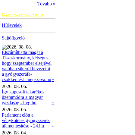
Tovább »
Gyógyszerészi Hírlap
Hírlevelek
Sajtófigyelő
2026. 08. 08.
Elszámíthatta magát a
Tisza-kormány, kétséges,
hogy szeptember elsejével
valóban sikerül bevezetni
a gyógyszeráfa-
»
csökkentést - nepszava.hu
2026. 08. 06.
Így kapcsolt takarékos
üzemmódra a magyar
gazdaság - hvg.hu
»
2026. 08. 05.
Parlament előtt a
vényköteles gyógyszerek
áfamentesítése - 24.hu
»
2026. 08. 04.