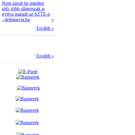
Nem zárult be minden
ajtó: több slágerszak is
nyitva maradt az SZTE-n
- delmagyar.hu
»
Tovább »
Tovább »