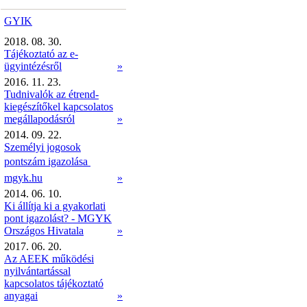
GYIK
2018. 08. 30.
Tájékoztató az e-
ügyintézésről
»
2016. 11. 23.
Tudnivalók az étrend-
kiegészítőkel kapcsolatos
megállapodásról
»
2014. 09. 22.
Személyi jogosok
pontszám igazolása 
mgyk.hu
»
2014. 06. 10.
Ki állítja ki a gyakorlati
pont igazolást? - MGYK
Országos Hivatala
»
2017. 06. 20.
Az AEEK működési
nyilvántartással
kapcsolatos tájékoztató
anyagai
»