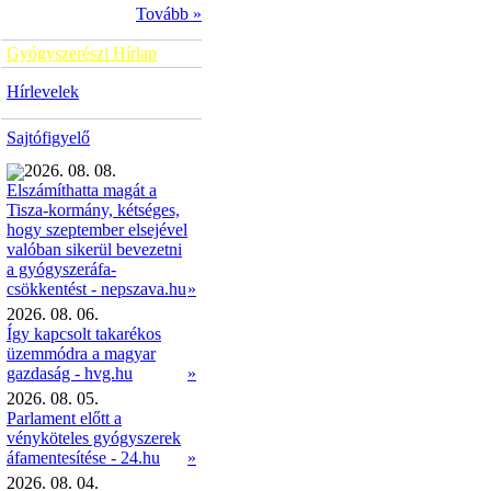
Tovább »
Gyógyszerészi Hírlap
Hírlevelek
Sajtófigyelő
2026. 08. 08.
Elszámíthatta magát a
Tisza-kormány, kétséges,
hogy szeptember elsejével
valóban sikerül bevezetni
a gyógyszeráfa-
»
csökkentést - nepszava.hu
2026. 08. 06.
Így kapcsolt takarékos
üzemmódra a magyar
gazdaság - hvg.hu
»
2026. 08. 05.
Parlament előtt a
vényköteles gyógyszerek
áfamentesítése - 24.hu
»
2026. 08. 04.