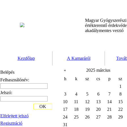
Magyar Gyógyszerész
értékteremtő érdekvéd
akadálymentes verzió
Kezdőlap
A Kamaráról
Továb
«
2025 március
Belépés
h
k
sz
cs
p
sz
Felhasználónév:
1
Jelszó:
3
4
5
6
7
8
10
11
12
13
14
15
OK
17
18
19
20
21
22
Elfelejtett jelszó
24
25
26
27
28
29
Regisztráció
31