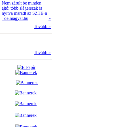
Nem zárult be minden
ajtó: több slágerszak is
nyitva maradt az SZTE-n
- delmagyar.hu
»
Tovább »
Tovább »