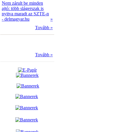
Nem zárult be minden
ajtó: több slágerszak is
nyitva maradt az SZTE-n
- delmagyar.hu
»
Tovább »
Tovább »