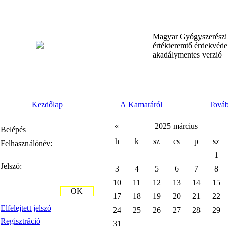
Magyar Gyógyszerész
értékteremtő érdekvéd
akadálymentes verzió
Kezdőlap
A Kamaráról
Továb
«
2025 március
Belépés
h
k
sz
cs
p
sz
Felhasználónév:
1
Jelszó:
3
4
5
6
7
8
10
11
12
13
14
15
OK
17
18
19
20
21
22
Elfelejtett jelszó
24
25
26
27
28
29
Regisztráció
31