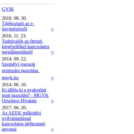
GYIK
2018. 08. 30.
Tájékoztató az e-
ügyintézésről
»
2016. 11. 23.
Tudnivalók az étrend-
kiegészítőkel kapcsolatos
megállapodásról
»
2014. 09. 22.
Személyi jogosok
pontszám igazolása 
mgyk.hu
»
2014. 06. 10.
Ki állítja ki a gyakorlati
pont igazolást? - MGYK
Országos Hivatala
»
2017. 06. 20.
Az AEEK működési
nyilvántartással
kapcsolatos tájékoztató
anyagai
»