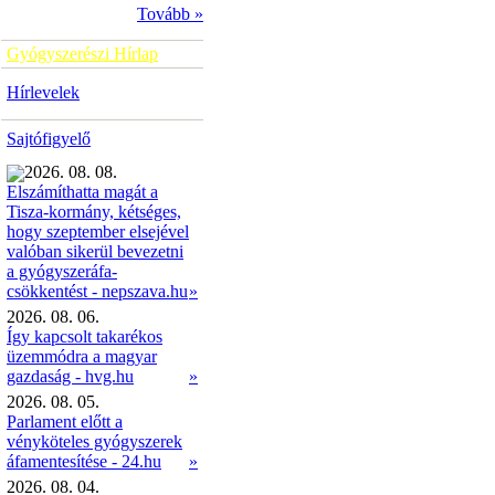
Tovább »
Gyógyszerészi Hírlap
Hírlevelek
Sajtófigyelő
2026. 08. 08.
Elszámíthatta magát a
Tisza-kormány, kétséges,
hogy szeptember elsejével
valóban sikerül bevezetni
a gyógyszeráfa-
»
csökkentést - nepszava.hu
2026. 08. 06.
Így kapcsolt takarékos
üzemmódra a magyar
gazdaság - hvg.hu
»
2026. 08. 05.
Parlament előtt a
vényköteles gyógyszerek
áfamentesítése - 24.hu
»
2026. 08. 04.