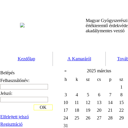
Magyar Gyógyszerész
értékteremtő érdekvéd
akadálymentes verzió
Kezdőlap
A Kamaráról
Továb
«
2025 március
Belépés
h
k
sz
cs
p
sz
Felhasználónév:
1
Jelszó:
3
4
5
6
7
8
10
11
12
13
14
15
OK
17
18
19
20
21
22
Elfelejtett jelszó
24
25
26
27
28
29
Regisztráció
31