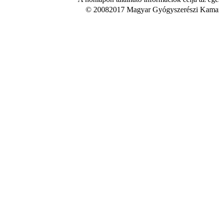
© 20082017 Magyar Gyógyszerészi Kamara