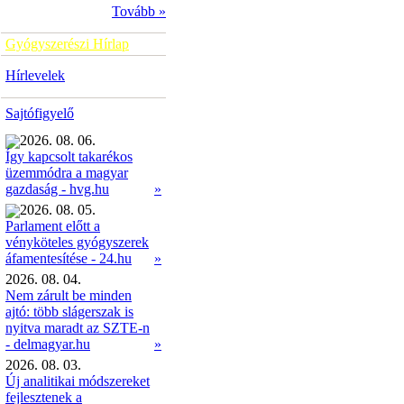
Tovább »
Gyógyszerészi Hírlap
Hírlevelek
Sajtófigyelő
2026. 08. 06.
Így kapcsolt takarékos
üzemmódra a magyar
»
gazdaság - hvg.hu
2026. 08. 05.
Parlament előtt a
vényköteles gyógyszerek
»
áfamentesítése - 24.hu
2026. 08. 04.
Nem zárult be minden
ajtó: több slágerszak is
nyitva maradt az SZTE-n
- delmagyar.hu
»
2026. 08. 03.
Új analitikai módszereket
fejlesztenek a