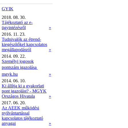
GYIK
2018. 08. 30.
Tájékoztató az e-
ügyintézésről
»
2016. 11. 23.
Tudnivalók az étrend-
kiegészítőkel kapcsolatos
megállapodásról
»
2014. 09. 22.
Személyi jogosok
pontszám igazolása 
mgyk.hu
»
2014. 06. 10.
Ki állítja ki a gyakorlati
pont igazolást? - MGYK
Országos Hivatala
»
2017. 06. 20.
Az AEEK működési
nyilvántartással
kapcsolatos tájékoztató
anyagai
»