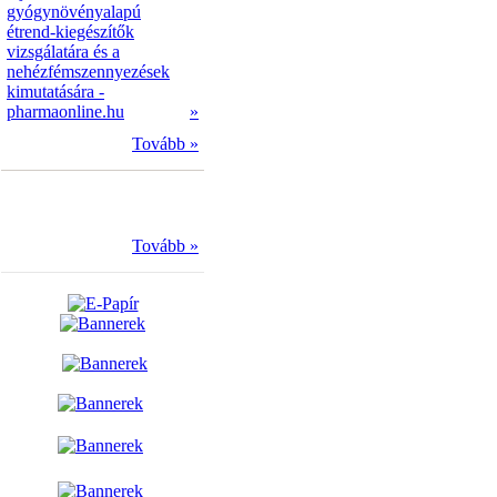
gyógynövényalapú
étrend-kiegészítők
vizsgálatára és a
nehézfémszennyezések
kimutatására -
pharmaonline.hu
»
Tovább »
Tovább »