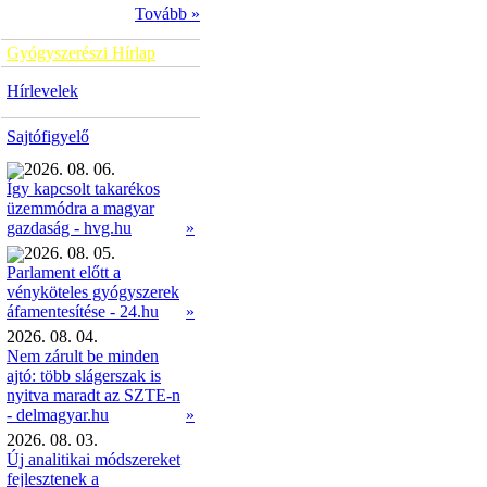
Tovább »
Gyógyszerészi Hírlap
Hírlevelek
Sajtófigyelő
2026. 08. 06.
Így kapcsolt takarékos
üzemmódra a magyar
»
gazdaság - hvg.hu
2026. 08. 05.
Parlament előtt a
vényköteles gyógyszerek
»
áfamentesítése - 24.hu
2026. 08. 04.
Nem zárult be minden
ajtó: több slágerszak is
nyitva maradt az SZTE-n
- delmagyar.hu
»
2026. 08. 03.
Új analitikai módszereket
fejlesztenek a