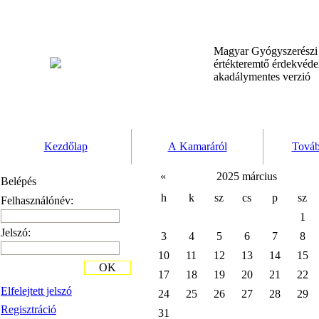
Magyar Gyógyszerész
értékteremtő érdekvéd
akadálymentes verzió
Kezdőlap
A Kamaráról
Továb
«
2025 március
Belépés
h
k
sz
cs
p
sz
Felhasználónév:
1
Jelszó:
3
4
5
6
7
8
10
11
12
13
14
15
OK
17
18
19
20
21
22
Elfelejtett jelszó
24
25
26
27
28
29
Regisztráció
31