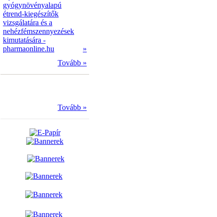
gyógynövényalapú
étrend-kiegészítők
vizsgálatára és a
nehézfémszennyezések
kimutatására -
pharmaonline.hu
»
Tovább »
Tovább »