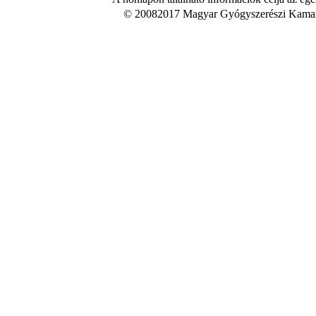
© 20082017 Magyar Gyógyszerészi Kamara