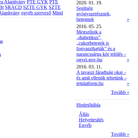
a Alapítvány
PTE GYK
PTE
2020. 01. 19.
Bt
SRACD
SZTE GYK
SZTE
Segítség
Alapítvány
egyéb szervező
Mind
gyógyszerésznek,
betegnek
»
2016. 05. 25.
Megszűnik a
„diabetikus”,
ma
„cukorbetegek is
fogyaszthatják” és a
narancssárga kör jelölés –
a
ogyei.gov-hu
»
2016. 03. 11.
A tavaszi fáradtság okai –
és amit ellenük tehetünk –
tetplatform.hu
»
Tovább »
Hirdetőtábla
Állás
Helyettesítés
Egyéb
Tovább »