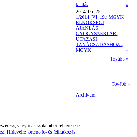
kiadás
»
2014. 06. 26.
1/2014 (VI. 19.) MGYK
ELNÖKSÉGI
AJÁNLÁS
GYÓGYSZERTÁRI
UTAZÁSI
TANÁCSADÁSHOZ -
MGYK
»
Tovább »
Tovább »
Archívum
yszerész, vagy más szakember felkeresését.
z! Hírlevélre történő le- és feliratkozás!