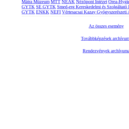
Mátra Múzeum
MTT
NEAK
Nézőpont Intézet
Orea-Hygie
GYTK
SE GYTK
Smed-erg Kereskedelmi és Szolgáltató 
GYTK
ENKK
NEFI
Vértesacsai Kazay Gyógyszerészeti 
Az összes esemény
Továbbképzések archívu
Rendezvények archívum