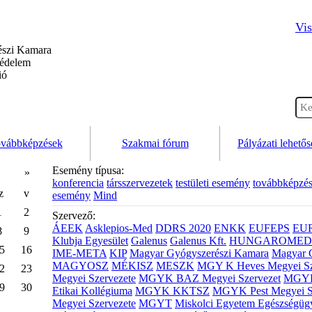
Vis
szi Kamara
védelem
ió
vábbképzések
Szakmai fórum
Pályázati lehető
Esemény típusa:
»
konferencia
társszervezetek
testületi esemény
továbbképzé
z
v
esemény
Mind
1
2
Szervező:
ÁEEK
Asklepios-Med
DDRS 2020
ENKK
EUFEPS
EU
8
9
Klubja Egyesület
Galenus
Galenus Kft.
HUNGAROMED 
5
16
IME-META
KIP
Magyar Gyógyszerészi Kamara
Magyar 
MAGYOSZ
MÉKISZ
MESZK
MGY K Heves Megyei Sz
2
23
Megyei Szervezete
MGYK BAZ Megyei Szervezet
MGYK 
9
30
Etikai Kollégiuma
MGYK KKTSZ
MGYK Pest Megyei S
Megyei Szervezete
MGYT
Miskolci Egyetem Egészségüg