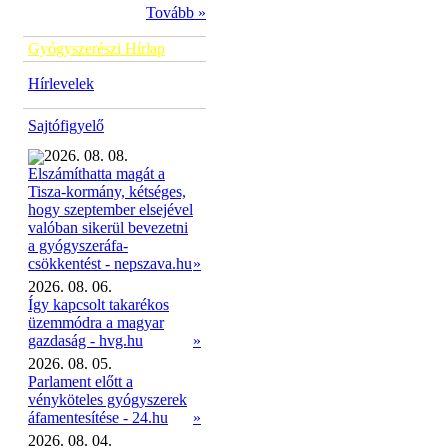
Tovább »
Gyógyszerészi Hírlap
Hírlevelek
Sajtófigyelő
2026. 08. 08.
Elszámíthatta magát a
Tisza-kormány, kétséges,
hogy szeptember elsejével
valóban sikerül bevezetni
a gyógyszeráfa-
»
csökkentést - nepszava.hu
2026. 08. 06.
Így kapcsolt takarékos
üzemmódra a magyar
gazdaság - hvg.hu
»
2026. 08. 05.
Parlament előtt a
vényköteles gyógyszerek
áfamentesítése - 24.hu
»
2026. 08. 04.