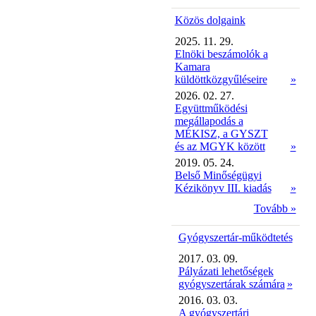
Közös dolgaink
2025. 11. 29.
Elnöki beszámolók a
Kamara
küldöttközgyűléseire
»
2026. 02. 27.
Együttműködési
megállapodás a
MÉKISZ, a GYSZT
és az MGYK között
»
2019. 05. 24.
Belső Minőségügyi
Kézikönyv III. kiadás
»
Tovább »
Gyógyszertár-működtetés
2017. 03. 09.
Pályázati lehetőségek
gyógyszertárak számára
»
2016. 03. 03.
A gyógyszertári