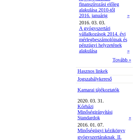
finanszírozási előleg
alakulása 2010-től
2016. januárig
»
2016. 03. 03.
A gyógyszertári
vállalkozások 2014. évi
mérlegbeszámolóinak és
pénzügyi helyzetének
alakulása
»
Tovább »
Hasznos linkek
Jogszabálykereső
Kamarai tájékoztatók
2020. 03. 31.
Kórházi
Minőségirányítási
Standardok
»
2016. 01. 07.
Minőségügyi kézikönyv
gyógyszertáraknak  II.