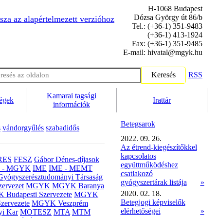
H-1068 Budapest
Dózsa György út 86/b
sza az alapértelmezett verzióhoz
Tel.: (+36-1) 351-9483
(+36-1) 413-1924
Fax: (+36-1) 351-9485
E-mail: hivatal@mgyk.hu
Keresés
RSS
Kamarai tagsági
ségek
Irattár
információk
Betegsarok
s
vándorgyűlés
szabadidős
2022. 09. 26.
Az étrend-kiegészítőkkel
kapcsolatos
RES
FESZ
Gábor Dénes-díjasok
együttműködéshez
- MGYK
IME
IME - MEMT
csatlakozó
Gyógyszerésztudományi Társaság
gyógyszertárak listája
»
ervezet
MGYK
MGYK Baranya
2020. 02. 18.
Budapesti Szervezete
MGYK
Betegjogi képviselők
zervezete
MGYK Veszprém
elérhetőségei
»
yi Kar
MOTESZ
MTA
MTM