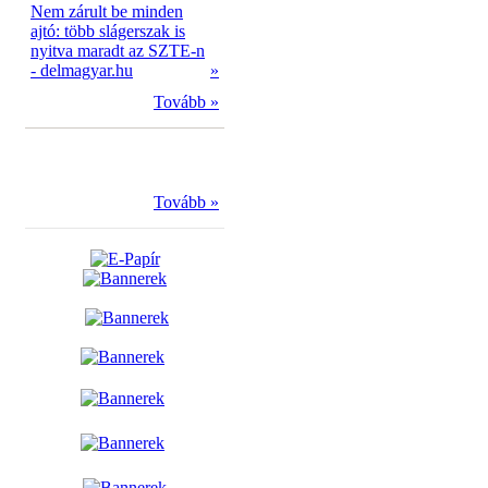
Nem zárult be minden
ajtó: több slágerszak is
nyitva maradt az SZTE-n
- delmagyar.hu
»
Tovább »
Tovább »