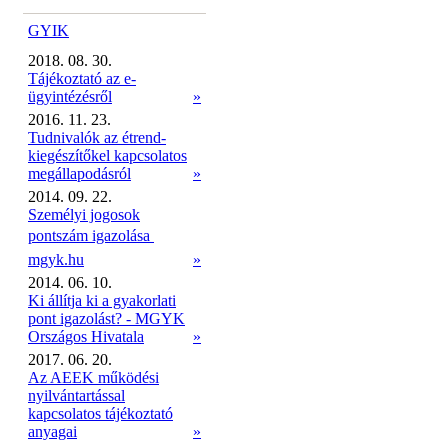
GYIK
2018. 08. 30.
Tájékoztató az e-
ügyintézésről
»
2016. 11. 23.
Tudnivalók az étrend-
kiegészítőkel kapcsolatos
megállapodásról
»
2014. 09. 22.
Személyi jogosok
pontszám igazolása 
mgyk.hu
»
2014. 06. 10.
Ki állítja ki a gyakorlati
pont igazolást? - MGYK
Országos Hivatala
»
2017. 06. 20.
Az AEEK működési
nyilvántartással
kapcsolatos tájékoztató
anyagai
»