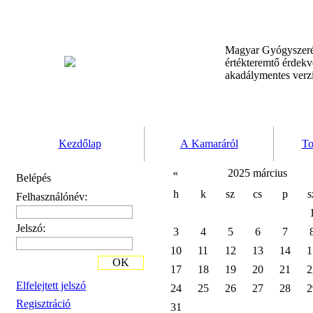
Magyar Gyógyszeré
értékteremtő érdek
akadálymentes verz
Kezdőlap
A Kamaráról
To
«
2025 március
Belépés
h
k
sz
cs
p
s
Felhasználónév:
Jelszó:
3
4
5
6
7
10
11
12
13
14
1
OK
17
18
19
20
21
2
Elfelejtett jelszó
24
25
26
27
28
2
Regisztráció
31