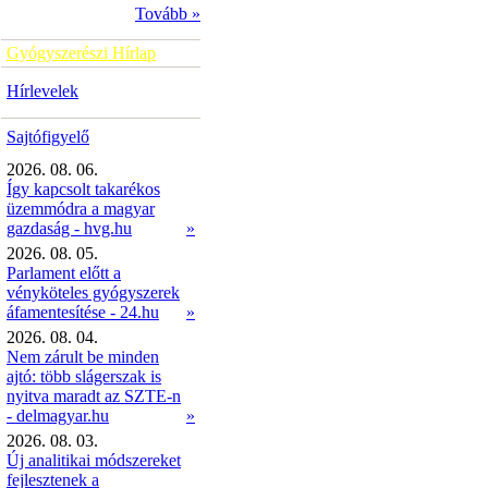
Tovább »
Gyógyszerészi Hírlap
Hírlevelek
Sajtófigyelő
2026. 08. 06.
Így kapcsolt takarékos
üzemmódra a magyar
gazdaság - hvg.hu
»
2026. 08. 05.
Parlament előtt a
vényköteles gyógyszerek
áfamentesítése - 24.hu
»
2026. 08. 04.
Nem zárult be minden
ajtó: több slágerszak is
nyitva maradt az SZTE-n
- delmagyar.hu
»
2026. 08. 03.
Új analitikai módszereket
fejlesztenek a