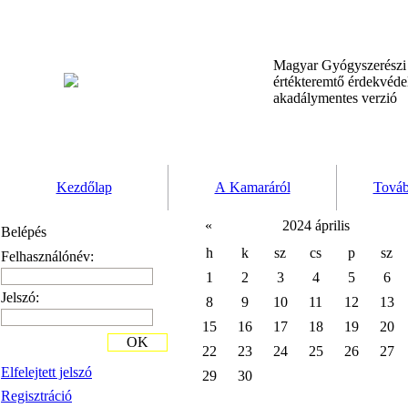
Magyar Gyógyszerész
értékteremtő érdekvéd
akadálymentes verzió
Kezdőlap
A Kamaráról
Továb
«
2024 április
Belépés
h
k
sz
cs
p
sz
Felhasználónév:
1
2
3
4
5
6
Jelszó:
8
9
10
11
12
13
15
16
17
18
19
20
OK
22
23
24
25
26
27
Elfelejtett jelszó
29
30
Regisztráció