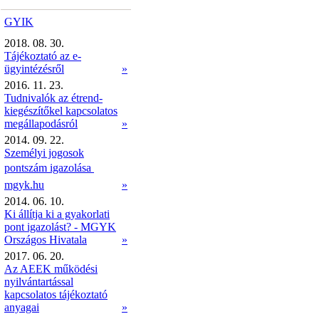
GYIK
2018. 08. 30.
Tájékoztató az e-
ügyintézésről
»
2016. 11. 23.
Tudnivalók az étrend-
kiegészítőkel kapcsolatos
megállapodásról
»
2014. 09. 22.
Személyi jogosok
pontszám igazolása 
mgyk.hu
»
2014. 06. 10.
Ki állítja ki a gyakorlati
pont igazolást? - MGYK
Országos Hivatala
»
2017. 06. 20.
Az AEEK működési
nyilvántartással
kapcsolatos tájékoztató
anyagai
»