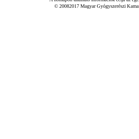
© 20082017 Magyar Gyógyszerészi Kamara