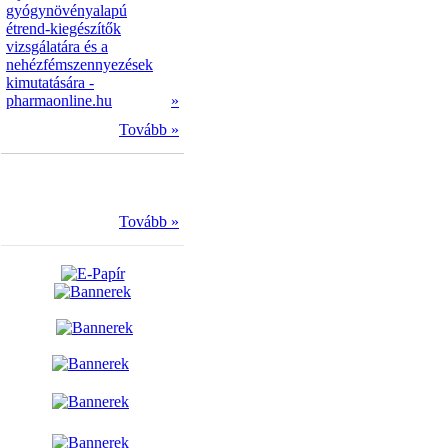
gyógynövényalapú
étrend-kiegészítők
vizsgálatára és a
nehézfémszennyezések
kimutatására -
pharmaonline.hu
»
Tovább »
Tovább »