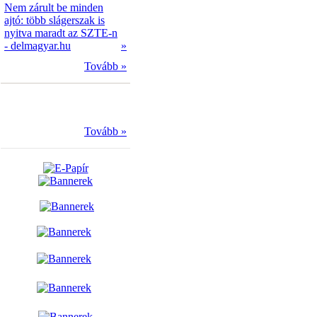
Nem zárult be minden
ajtó: több slágerszak is
nyitva maradt az SZTE-n
- delmagyar.hu
»
Tovább »
Tovább »