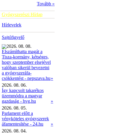
Tovább »
Gyógyszerészi Hírlap
Hírlevelek
Sajtófigyelő
2026. 08. 08.
Elszámíthatta magát a
Tisza-kormány, kétséges,
hogy szeptember elsejével
valóban sikerül bevezetni
a gyógyszeráfa-
»
csökkentést - nepszava.hu
2026. 08. 06.
Így kapcsolt takarékos
üzemmódra a magyar
gazdaság - hvg.hu
»
2026. 08. 05.
Parlament előtt a
vényköteles gyógyszerek
áfamentesítése - 24.hu
»
2026. 08. 04.