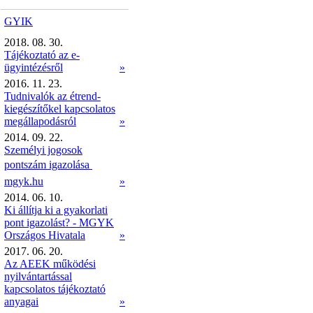
GYIK
2018. 08. 30.
Tájékoztató az e-
ügyintézésről
»
2016. 11. 23.
Tudnivalók az étrend-
kiegészítőkel kapcsolatos
megállapodásról
»
2014. 09. 22.
Személyi jogosok
pontszám igazolása 
mgyk.hu
»
2014. 06. 10.
Ki állítja ki a gyakorlati
pont igazolást? - MGYK
Országos Hivatala
»
2017. 06. 20.
Az AEEK működési
nyilvántartással
kapcsolatos tájékoztató
anyagai
»