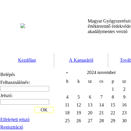
Magyar Gyógyszerész
értékteremtő érdekvéd
akadálymentes verzió
Kezdőlap
A Kamaráról
Továb
«
2024 november
Belépés
h
k
sz
cs
p
sz
Felhasználónév:
1
2
Jelszó:
4
5
6
7
8
9
11
12
13
14
15
16
OK
18
19
20
21
22
23
Elfelejtett jelszó
25
26
27
28
29
30
Regisztráció