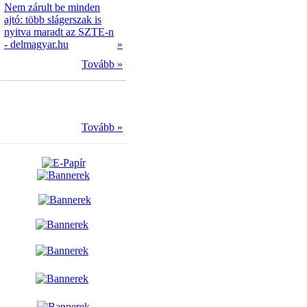
Nem zárult be minden
ajtó: több slágerszak is
nyitva maradt az SZTE-n
- delmagyar.hu
»
Tovább »
Tovább »