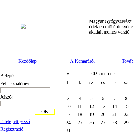
Magyar Gyógyszerész
értékteremtő érdekvéd
akadálymentes verzió
Kezdőlap
A Kamaráról
Továb
«
2025 március
Belépés
h
k
sz
cs
p
sz
Felhasználónév:
1
Jelszó:
3
4
5
6
7
8
10
11
12
13
14
15
OK
17
18
19
20
21
22
Elfelejtett jelszó
24
25
26
27
28
29
Regisztráció
31