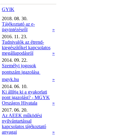
GYIK
2018. 08. 30.
Tájékoztató az e-
ügyintézésről
»
2016. 11. 23.
Tudnivalók az étrend-
kiegészítőkel kapcsolatos
megállapodásról
»
2014. 09. 22.
Személyi jogosok
pontszám igazolása 
mgyk.hu
»
2014. 06. 10.
Ki állítja ki a gyakorlati
pont igazolást? - MGYK
Országos Hivatala
»
2017. 06. 20.
Az AEEK működési
nyilvántartással
kapcsolatos tájékoztató
anyagai
»