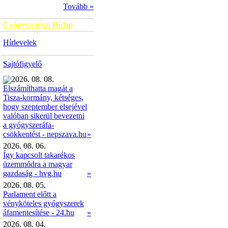
Tovább »
Gyógyszerészi Hírlap
Hírlevelek
Sajtófigyelő
2026. 08. 08.
Elszámíthatta magát a
Tisza-kormány, kétséges,
hogy szeptember elsejével
valóban sikerül bevezetni
a gyógyszeráfa-
»
csökkentést - nepszava.hu
2026. 08. 06.
Így kapcsolt takarékos
üzemmódra a magyar
gazdaság - hvg.hu
»
2026. 08. 05.
Parlament előtt a
vényköteles gyógyszerek
áfamentesítése - 24.hu
»
2026. 08. 04.