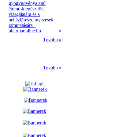
gyógynövényalapú
étrend-kiegészítők
vizsgálatára és a
nehézfémszennyezések
kimutatására -
pharmaonline.hu
»
Tovább »
Tovább »