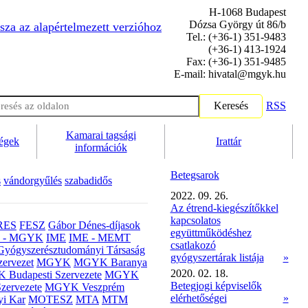
H-1068 Budapest
Dózsa György út 86/b
sza az alapértelmezett verzióhoz
Tel.: (+36-1) 351-9483
(+36-1) 413-1924
Fax: (+36-1) 351-9485
E-mail: hivatal@mgyk.hu
Keresés
RSS
Kamarai tagsági
ségek
Irattár
információk
Betegsarok
s
vándorgyűlés
szabadidős
2022. 09. 26.
Az étrend-kiegészítőkkel
kapcsolatos
RES
FESZ
Gábor Dénes-díjasok
együttműködéshez
- MGYK
IME
IME - MEMT
csatlakozó
Gyógyszerésztudományi Társaság
gyógyszertárak listája
»
ervezet
MGYK
MGYK Baranya
2020. 02. 18.
Budapesti Szervezete
MGYK
Betegjogi képviselők
zervezete
MGYK Veszprém
elérhetőségei
»
yi Kar
MOTESZ
MTA
MTM