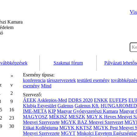
Vis
szi Kamara
védelem
ió
vábbképzések
Szakmai fórum
Pályázati lehető
Esemény típusa:
»
konferencia
társszervezetek
testületi esemény
továbbképzé
z
v
esemény
Mind
1
2
Szervező:
ÁEEK
Asklepios-Med
DDRS 2020
ENKK
EUFEPS
EU
8
9
Klubja Egyesület
Galenus
Galenus Kft.
HUNGAROMED 
5
16
IME-META
KIP
Magyar Gyógyszerészi Kamara
Magyar 
MAGYOSZ
MÉKISZ
MESZK
MGY K Heves Megyei Sz
2
23
Megyei Szervezete
MGYK BAZ Megyei Szervezet
MGYK 
9
30
Etikai Kollégiuma
MGYK KKTSZ
MGYK Pest Megyei S
Megyei Szervezete
MGYT
Miskolci Egyetem Egészségüg