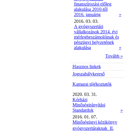
finanszírozási előleg
alakulása 2010-től
2016. januárig
»
2016. 03. 03.
A gyógyszertári
vállalkozások 2014. évi
mérlegbeszámolóinak és
pénzügyi helyzetének
alakulása
»
Tovább »
Hasznos linkek
Jogszabálykereső
Kamarai tájékoztatók
2020. 03. 31.
Kórházi
Minőségirányítási
Standardok
»
2016. 01. 07.
Minőségügyi kézikönyv
gyógyszertáraknak  II.