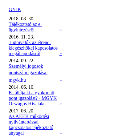
GYIK
2018. 08. 30.
Tájékoztató az e-
ügyintézésről
»
2016. 11. 23.
Tudnivalók az étrend-
kiegészítőkel kapcsolatos
megállapodásról
»
2014. 09. 22.
Személyi jogosok
pontszám igazolása 
mgyk.hu
»
2014. 06. 10.
Ki állítja ki a gyakorlati
pont igazolást? - MGYK
Országos Hivatala
»
2017. 06. 20.
Az AEEK működési
nyilvántartással
kapcsolatos tájékoztató
anyagai
»