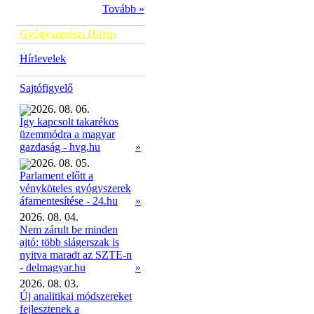
Tovább »
Gyógyszerészi Hírlap
Hírlevelek
Sajtófigyelő
2026. 08. 06.
Így kapcsolt takarékos
üzemmódra a magyar
»
gazdaság - hvg.hu
2026. 08. 05.
Parlament előtt a
vényköteles gyógyszerek
»
áfamentesítése - 24.hu
2026. 08. 04.
Nem zárult be minden
ajtó: több slágerszak is
nyitva maradt az SZTE-n
- delmagyar.hu
»
2026. 08. 03.
Új analitikai módszereket
fejlesztenek a