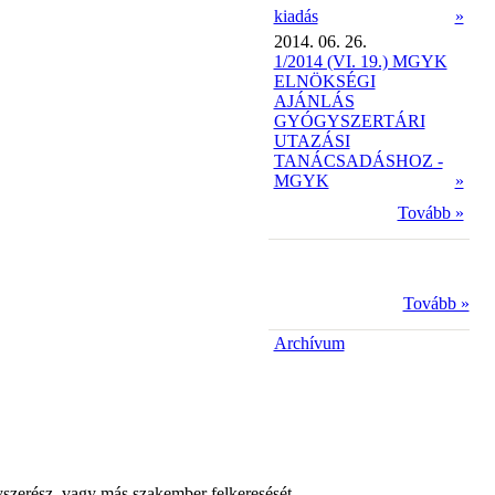
kiadás
»
2014. 06. 26.
1/2014 (VI. 19.) MGYK
ELNÖKSÉGI
AJÁNLÁS
GYÓGYSZERTÁRI
UTAZÁSI
TANÁCSADÁSHOZ -
MGYK
»
Tovább »
Tovább »
Archívum
yszerész, vagy más szakember felkeresését.