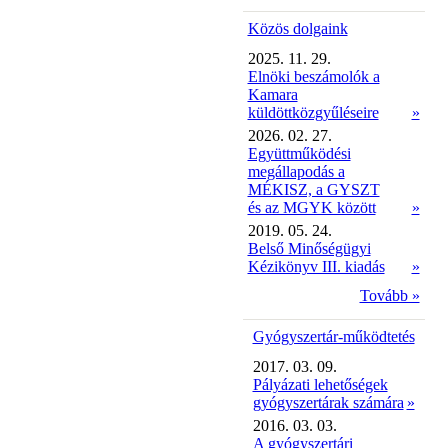
Közös dolgaink
2025. 11. 29.
Elnöki beszámolók a
Kamara
küldöttközgyűléseire
»
2026. 02. 27.
Együttműködési
megállapodás a
MÉKISZ, a GYSZT
és az MGYK között
»
2019. 05. 24.
Belső Minőségügyi
Kézikönyv III. kiadás
»
Tovább »
Gyógyszertár-működtetés
2017. 03. 09.
Pályázati lehetőségek
gyógyszertárak számára
»
2016. 03. 03.
A gyógyszertári