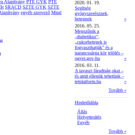
a Alapítvány
PTE GYK
PTE
2020. 01. 19.
Bt
SRACD
SZTE GYK
SZTE
Segítség
Alapítvány
egyéb szervező
Mind
gyógyszerésznek,
betegnek
»
2016. 05. 25.
Megszűnik a
„diabetikus”,
ma
„cukorbetegek is
fogyaszthatják” és a
narancssárga kör jelölés –
a
ogyei.gov-hu
»
2016. 03. 11.
A tavaszi fáradtság okai –
és amit ellenük tehetünk –
tetplatform.hu
»
Tovább »
Hirdetőtábla
Állás
Helyettesítés
Egyéb
Tovább »