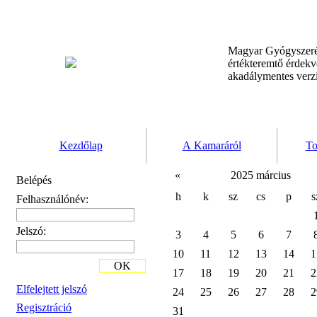
Magyar Gyógyszeré
értékteremtő érdek
akadálymentes verz
Kezdőlap
A Kamaráról
To
«
2025 március
Belépés
h
k
sz
cs
p
s
Felhasználónév:
Jelszó:
3
4
5
6
7
10
11
12
13
14
1
OK
17
18
19
20
21
2
Elfelejtett jelszó
24
25
26
27
28
2
Regisztráció
31