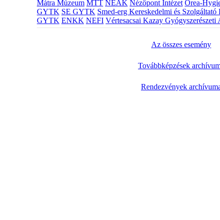
Mátra Múzeum
MTT
NEAK
Nézőpont Intézet
Orea-Hygie
GYTK
SE GYTK
Smed-erg Kereskedelmi és Szolgáltató 
GYTK
ENKK
NEFI
Vértesacsai Kazay Gyógyszerészeti 
Az összes esemény
Továbbképzések archívu
Rendezvények archívum