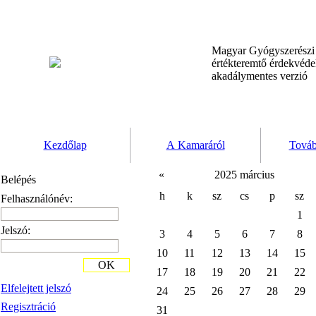
Magyar Gyógyszerész
értékteremtő érdekvéd
akadálymentes verzió
Kezdőlap
A Kamaráról
Továb
«
2025 március
Belépés
h
k
sz
cs
p
sz
Felhasználónév:
1
Jelszó:
3
4
5
6
7
8
10
11
12
13
14
15
OK
17
18
19
20
21
22
Elfelejtett jelszó
24
25
26
27
28
29
Regisztráció
31