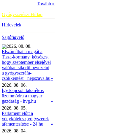
Tovább »
Gyógyszerészi Hírlap
Hírlevelek
Sajtófigyelő
2026. 08. 08.
Elszámíthatta magát a
Tisza-kormány, kétséges,
hogy szeptember elsejével
valóban sikerül bevezetni
a gyógyszeráfa-
»
csökkentést - nepszava.hu
2026. 08. 06.
Így kapcsolt takarékos
üzemmódra a magyar
gazdaság - hvg.hu
»
2026. 08. 05.
Parlament előtt a
vényköteles gyógyszerek
áfamentesítése - 24.hu
»
2026. 08. 04.