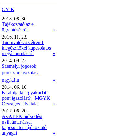
GYIK
2018. 08. 30.
Tájékoztató az e-
ügyintézésről
»
2016. 11. 23.
Tudnivalók az étrend-
kiegészítőkel kapcsolatos
megállapodásról
»
2014. 09. 22.
Személyi jogosok
pontszám igazolása 
mgyk.hu
»
2014. 06. 10.
Ki állítja ki a gyakorlati
pont igazolást? - MGYK
Országos Hivatala
»
2017. 06. 20.
Az AEEK működési
nyilvántartással
kapcsolatos tájékoztató
anyagai
»