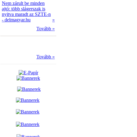
Nem zárult be minden
ajtó: több slágerszak is
nyitva maradt az SZTE-n
- delmagyar.hu
»
Tovább »
Tovább »