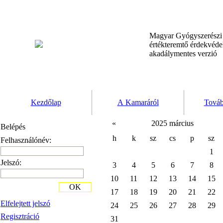
Magyar Gyógyszerész
értékteremtő érdekvéd
akadálymentes verzió
Kezdőlap
A Kamaráról
Továb
«
2025 március
Belépés
h
k
sz
cs
p
sz
Felhasználónév:
1
Jelszó:
3
4
5
6
7
8
10
11
12
13
14
15
OK
17
18
19
20
21
22
Elfelejtett jelszó
24
25
26
27
28
29
Regisztráció
31