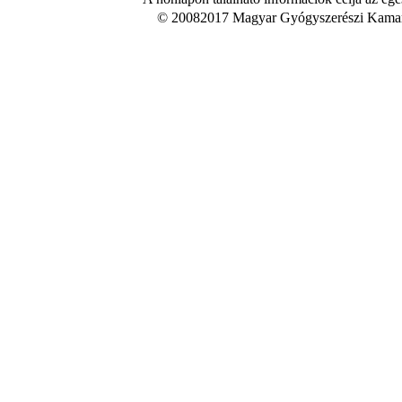
© 20082017 Magyar Gyógyszerészi Kamara