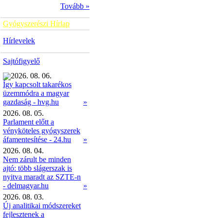
Tovább »
Gyógyszerészi Hírlap
Hírlevelek
Sajtófigyelő
2026. 08. 06.
Így kapcsolt takarékos
üzemmódra a magyar
»
gazdaság - hvg.hu
2026. 08. 05.
Parlament előtt a
vényköteles gyógyszerek
áfamentesítése - 24.hu
»
2026. 08. 04.
Nem zárult be minden
ajtó: több slágerszak is
nyitva maradt az SZTE-n
- delmagyar.hu
»
2026. 08. 03.
Új analitikai módszereket
fejlesztenek a