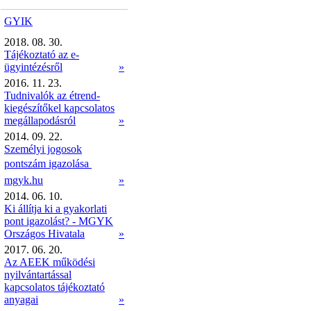
GYIK
2018. 08. 30.
Tájékoztató az e-
ügyintézésről
»
2016. 11. 23.
Tudnivalók az étrend-
kiegészítőkel kapcsolatos
megállapodásról
»
2014. 09. 22.
Személyi jogosok
pontszám igazolása 
mgyk.hu
»
2014. 06. 10.
Ki állítja ki a gyakorlati
pont igazolást? - MGYK
Országos Hivatala
»
2017. 06. 20.
Az AEEK működési
nyilvántartással
kapcsolatos tájékoztató
anyagai
»