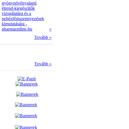
gyógynövényalapú
étrend-kiegészítők
vizsgálatára és a
nehézfémszennyezések
kimutatására -
pharmaonline.hu
»
Tovább »
Tovább »