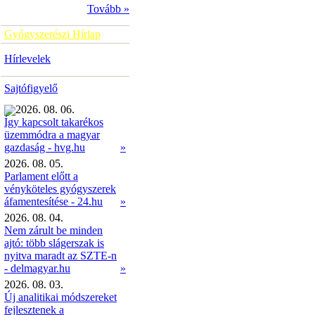
Tovább »
Gyógyszerészi Hírlap
Hírlevelek
Sajtófigyelő
2026. 08. 06.
Így kapcsolt takarékos
üzemmódra a magyar
»
gazdaság - hvg.hu
2026. 08. 05.
Parlament előtt a
vényköteles gyógyszerek
áfamentesítése - 24.hu
»
2026. 08. 04.
Nem zárult be minden
ajtó: több slágerszak is
nyitva maradt az SZTE-n
- delmagyar.hu
»
2026. 08. 03.
Új analitikai módszereket
fejlesztenek a