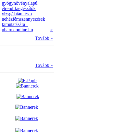
gyógynövényalapú
étrend-kiegészítők
vizsgálatára és a
nehézfémszennyezések
kimutatására -
pharmaonline.hu
»
Tovább »
Tovább »