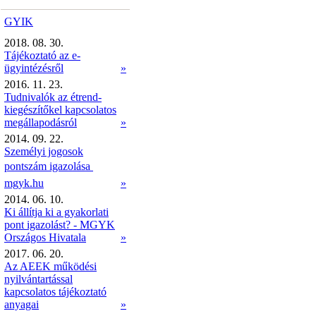
GYIK
2018. 08. 30.
Tájékoztató az e-
ügyintézésről
»
2016. 11. 23.
Tudnivalók az étrend-
kiegészítőkel kapcsolatos
megállapodásról
»
2014. 09. 22.
Személyi jogosok
pontszám igazolása 
mgyk.hu
»
2014. 06. 10.
Ki állítja ki a gyakorlati
pont igazolást? - MGYK
Országos Hivatala
»
2017. 06. 20.
Az AEEK működési
nyilvántartással
kapcsolatos tájékoztató
anyagai
»