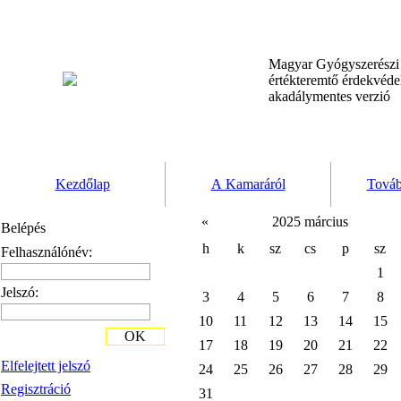
Magyar Gyógyszerész
értékteremtő érdekvéd
akadálymentes verzió
Kezdőlap
A Kamaráról
Továb
«
2025 március
Belépés
h
k
sz
cs
p
sz
Felhasználónév:
1
Jelszó:
3
4
5
6
7
8
10
11
12
13
14
15
OK
17
18
19
20
21
22
Elfelejtett jelszó
24
25
26
27
28
29
Regisztráció
31