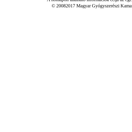
© 20082017 Magyar Gyógyszerészi Kamara