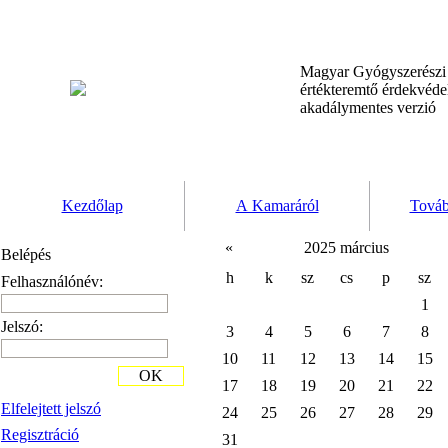
Magyar Gyógyszerész
értékteremtő érdekvéd
akadálymentes verzió
Kezdőlap
A Kamaráról
Továb
«
2025 március
Belépés
h
k
sz
cs
p
sz
Felhasználónév:
1
Jelszó:
3
4
5
6
7
8
10
11
12
13
14
15
OK
17
18
19
20
21
22
Elfelejtett jelszó
24
25
26
27
28
29
Regisztráció
31