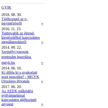
GYIK
2018. 08. 30.
Tájékoztató az e-
ügyintézésről
»
2016. 11. 23.
Tudnivalók az étrend-
kiegészítőkel kapcsolatos
megállapodásról
»
2014. 09. 22.
Személyi jogosok
pontszám igazolása 
mgyk.hu
»
2014. 06. 10.
Ki állítja ki a gyakorlati
pont igazolást? - MGYK
Országos Hivatala
»
2017. 06. 20.
Az AEEK működési
nyilvántartással
kapcsolatos tájékoztató
anyagai
»