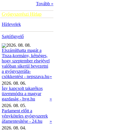
Tovább »
Gyógyszerészi Hírlap
Hírlevelek
Sajtófigyelő
2026. 08. 08.
Elszámíthatta magát a
Tisza-kormány, kétséges,
hogy szeptember elsejével
valóban sikerül bevezetni
a gyógyszeráfa-
»
csökkentést - nepszava.hu
2026. 08. 06.
Így kapcsolt takarékos
üzemmódra a magyar
gazdaság - hvg.hu
»
2026. 08. 05.
Parlament előtt a
vényköteles gyógyszerek
áfamentesítése - 24.hu
»
2026. 08. 04.