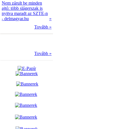
Nem zárult be minden
ajtó: több slágerszak is
nyitva maradt az SZTE-n
- delmagyar.hu
»
Tovább »
Tovább »