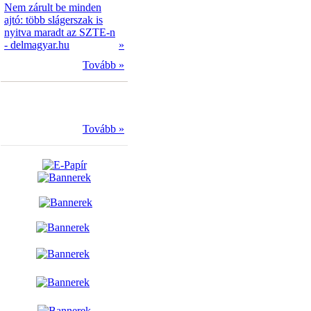
Nem zárult be minden
ajtó: több slágerszak is
nyitva maradt az SZTE-n
- delmagyar.hu
»
Tovább »
Tovább »