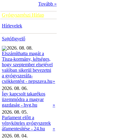
Tovább »
Gyógyszerészi Hírlap
Hírlevelek
Sajtófigyelő
2026. 08. 08.
Elszámíthatta magát a
Tisza-kormány, kétséges,
hogy szeptember elsejével
valóban sikerül bevezetni
a gyógyszeráfa-
»
csökkentést - nepszava.hu
2026. 08. 06.
Így kapcsolt takarékos
üzemmódra a magyar
gazdaság - hvg.hu
»
2026. 08. 05.
Parlament előtt a
vényköteles gyógyszerek
áfamentesítése - 24.hu
»
2026. 08. 04.