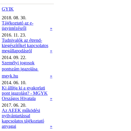
GYIK
2018. 08. 30.
Tájékoztató az e-
ügyintézésről
»
2016. 11. 23.
Tudnivalók az étrend-
kiegészítőkel kapcsolatos
megállapodásról
»
2014. 09. 22.
Személyi jogosok
pontszám igazolása 
mgyk.hu
»
2014. 06. 10.
Ki állítja ki a gyakorlati
pont igazolást? - MGYK
Országos Hivatala
»
2017. 06. 20.
Az AEEK működési
nyilvántartással
kapcsolatos tájékoztató
anyagai
»