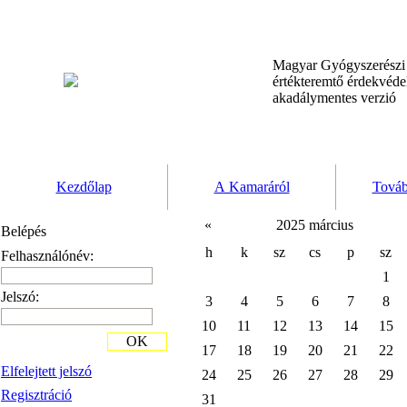
Magyar Gyógyszerész
értékteremtő érdekvéd
akadálymentes verzió
Kezdőlap
A Kamaráról
Továb
«
2025 március
Belépés
h
k
sz
cs
p
sz
Felhasználónév:
1
Jelszó:
3
4
5
6
7
8
10
11
12
13
14
15
OK
17
18
19
20
21
22
Elfelejtett jelszó
24
25
26
27
28
29
Regisztráció
31