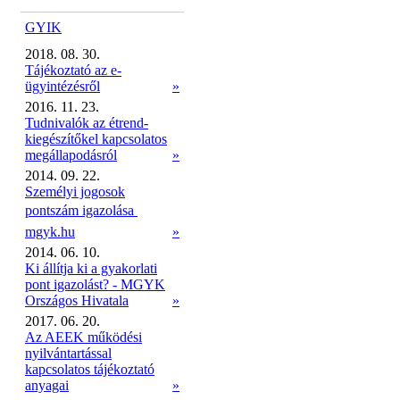
GYIK
2018. 08. 30.
Tájékoztató az e-
ügyintézésről
»
2016. 11. 23.
Tudnivalók az étrend-
kiegészítőkel kapcsolatos
megállapodásról
»
2014. 09. 22.
Személyi jogosok
pontszám igazolása 
mgyk.hu
»
2014. 06. 10.
Ki állítja ki a gyakorlati
pont igazolást? - MGYK
Országos Hivatala
»
2017. 06. 20.
Az AEEK működési
nyilvántartással
kapcsolatos tájékoztató
anyagai
»