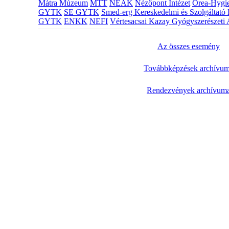
Mátra Múzeum
MTT
NEAK
Nézőpont Intézet
Orea-Hygie
GYTK
SE GYTK
Smed-erg Kereskedelmi és Szolgáltató 
GYTK
ENKK
NEFI
Vértesacsai Kazay Gyógyszerészeti 
Az összes esemény
Továbbképzések archívu
Rendezvények archívum