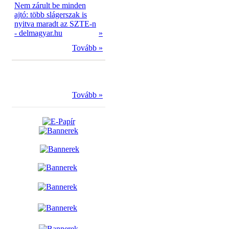
Nem zárult be minden
ajtó: több slágerszak is
nyitva maradt az SZTE-n
- delmagyar.hu
»
Tovább »
Tovább »