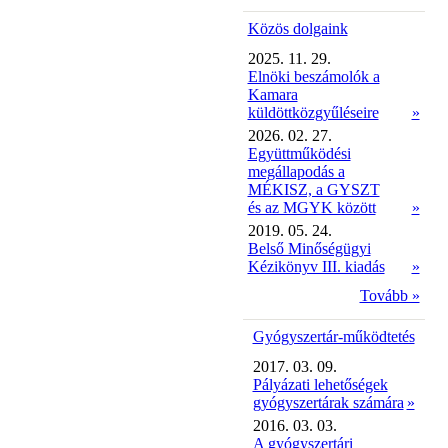
Közös dolgaink
2025. 11. 29.
Elnöki beszámolók a
Kamara
küldöttközgyűléseire
»
2026. 02. 27.
Együttműködési
megállapodás a
MÉKISZ, a GYSZT
és az MGYK között
»
2019. 05. 24.
Belső Minőségügyi
Kézikönyv III. kiadás
»
Tovább »
Gyógyszertár-működtetés
2017. 03. 09.
Pályázati lehetőségek
gyógyszertárak számára
»
2016. 03. 03.
A gyógyszertári