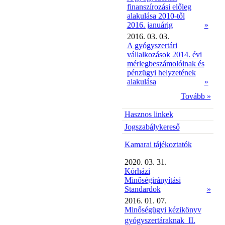
finanszírozási előleg
alakulása 2010-től
2016. januárig
»
2016. 03. 03.
A gyógyszertári
vállalkozások 2014. évi
mérlegbeszámolóinak és
pénzügyi helyzetének
alakulása
»
Tovább »
Hasznos linkek
Jogszabálykereső
Kamarai tájékoztatók
2020. 03. 31.
Kórházi
Minőségirányítási
Standardok
»
2016. 01. 07.
Minőségügyi kézikönyv
gyógyszertáraknak  II.