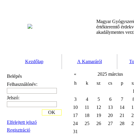
Magyar Gyógyszeré
értékteremtő érdek
akadálymentes verz
Kezdőlap
A Kamaráról
To
«
2025 március
Belépés
h
k
sz
cs
p
s
Felhasználónév:
Jelszó:
3
4
5
6
7
10
11
12
13
14
1
OK
17
18
19
20
21
2
Elfelejtett jelszó
24
25
26
27
28
2
Regisztráció
31