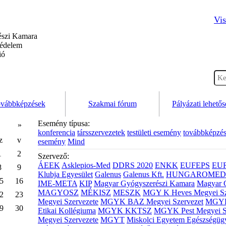
Vis
szi Kamara
védelem
ió
vábbképzések
Szakmai fórum
Pályázati lehető
Esemény típusa:
»
konferencia
társszervezetek
testületi esemény
továbbképzé
z
v
esemény
Mind
1
2
Szervező:
ÁEEK
Asklepios-Med
DDRS 2020
ENKK
EUFEPS
EU
8
9
Klubja Egyesület
Galenus
Galenus Kft.
HUNGAROMED 
5
16
IME-META
KIP
Magyar Gyógyszerészi Kamara
Magyar 
MAGYOSZ
MÉKISZ
MESZK
MGY K Heves Megyei Sz
2
23
Megyei Szervezete
MGYK BAZ Megyei Szervezet
MGYK 
9
30
Etikai Kollégiuma
MGYK KKTSZ
MGYK Pest Megyei S
Megyei Szervezete
MGYT
Miskolci Egyetem Egészségüg