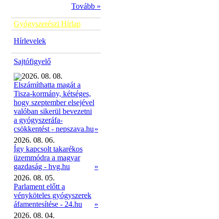
Tovább »
Gyógyszerészi Hírlap
Hírlevelek
Sajtófigyelő
2026. 08. 08.
Elszámíthatta magát a
Tisza-kormány, kétséges,
hogy szeptember elsejével
valóban sikerül bevezetni
a gyógyszeráfa-
»
csökkentést - nepszava.hu
2026. 08. 06.
Így kapcsolt takarékos
üzemmódra a magyar
gazdaság - hvg.hu
»
2026. 08. 05.
Parlament előtt a
vényköteles gyógyszerek
áfamentesítése - 24.hu
»
2026. 08. 04.