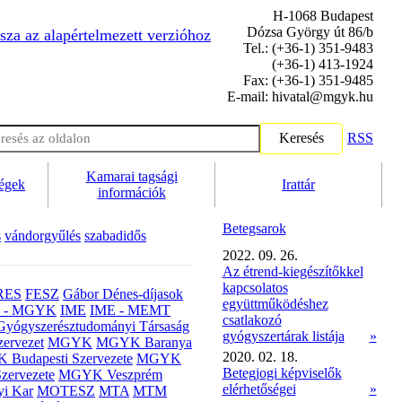
H-1068 Budapest
Dózsa György út 86/b
sza az alapértelmezett verzióhoz
Tel.: (+36-1) 351-9483
(+36-1) 413-1924
Fax: (+36-1) 351-9485
E-mail: hivatal@mgyk.hu
Keresés
RSS
Kamarai tagsági
ségek
Irattár
információk
Betegsarok
s
vándorgyűlés
szabadidős
2022. 09. 26.
Az étrend-kiegészítőkkel
kapcsolatos
RES
FESZ
Gábor Dénes-díjasok
együttműködéshez
- MGYK
IME
IME - MEMT
csatlakozó
Gyógyszerésztudományi Társaság
gyógyszertárak listája
»
ervezet
MGYK
MGYK Baranya
2020. 02. 18.
Budapesti Szervezete
MGYK
Betegjogi képviselők
zervezete
MGYK Veszprém
elérhetőségei
»
yi Kar
MOTESZ
MTA
MTM