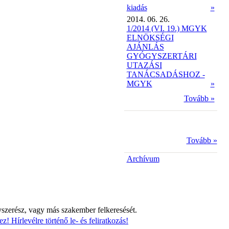
kiadás
»
2014. 06. 26.
1/2014 (VI. 19.) MGYK
ELNÖKSÉGI
AJÁNLÁS
GYÓGYSZERTÁRI
UTAZÁSI
TANÁCSADÁSHOZ -
MGYK
»
Tovább »
Tovább »
Archívum
yszerész, vagy más szakember felkeresését.
z! Hírlevélre történő le- és feliratkozás!