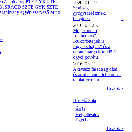
a Alapítvány
PTE GYK
PTE
2020. 01. 19.
Bt
SRACD
SZTE GYK
SZTE
Segítség
Alapítvány
egyéb szervező
Mind
gyógyszerésznek,
betegnek
»
2016. 05. 25.
Megszűnik a
„diabetikus”,
ma
„cukorbetegek is
fogyaszthatják” és a
narancssárga kör jelölés –
a
ogyei.gov-hu
»
2016. 03. 11.
A tavaszi fáradtság okai –
és amit ellenük tehetünk –
tetplatform.hu
»
Tovább »
Hirdetőtábla
Állás
Helyettesítés
Egyéb
Tovább »