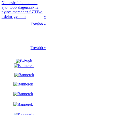
Nem zárult be minden
ajtó: több slágerszak is
nyitva maradt az SZTE-n
- delmagyar.hu
»
Tovább »
Tovább »