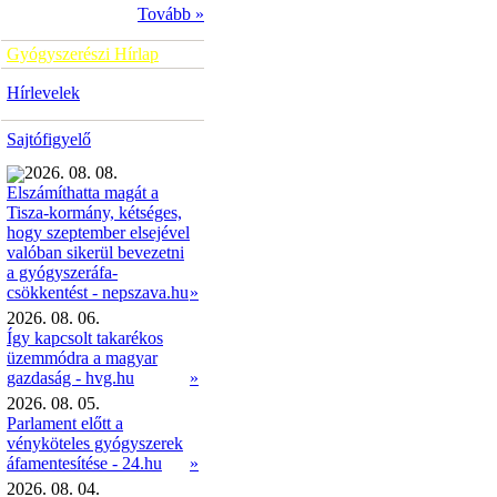
Tovább »
Gyógyszerészi Hírlap
Hírlevelek
Sajtófigyelő
2026. 08. 08.
Elszámíthatta magát a
Tisza-kormány, kétséges,
hogy szeptember elsejével
valóban sikerül bevezetni
a gyógyszeráfa-
»
csökkentést - nepszava.hu
2026. 08. 06.
Így kapcsolt takarékos
üzemmódra a magyar
gazdaság - hvg.hu
»
2026. 08. 05.
Parlament előtt a
vényköteles gyógyszerek
áfamentesítése - 24.hu
»
2026. 08. 04.