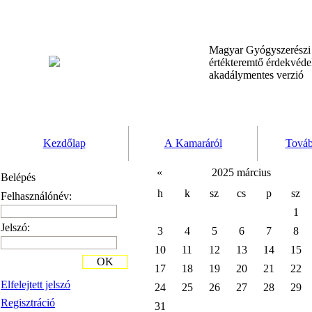
Magyar Gyógyszerész
értékteremtő érdekvéd
akadálymentes verzió
Kezdőlap
A Kamaráról
Továb
«
2025 március
Belépés
h
k
sz
cs
p
sz
Felhasználónév:
1
Jelszó:
3
4
5
6
7
8
10
11
12
13
14
15
OK
17
18
19
20
21
22
Elfelejtett jelszó
24
25
26
27
28
29
Regisztráció
31